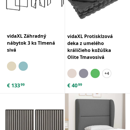
vidaXL Záhradný
vidaXL Protisklzová
nábytok 3 ks Tlmená
deka z umelého
sivá
králičieho kožúška
Olite Tmavosivá
+4
€
133
€
40
99
99