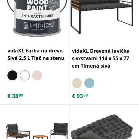
vidaXL Farba na drevo
vidaXL Drevená lavička
Sivá 2,5 L Tlač na stenu
s vrstvami 114 x 55 x 77
cm Tlmená sivá
€
38
€
93
99
99