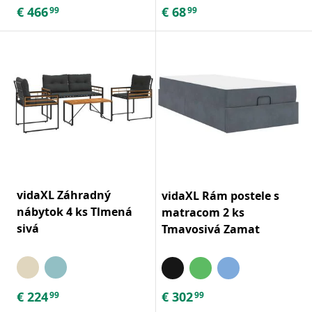
€
466
€
68
99
99
vidaXL Záhradný
vidaXL Rám postele s
nábytok 4 ks Tlmená
matracom 2 ks
sivá
Tmavosivá Zamat
€
224
€
302
99
99