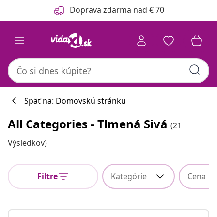
Predchádzajúce
Ďalšie
Doprava zdarma nad € 70
Späť na: Domovskú stránku
All Categories - Tlmená Sivá
(21
Výsledkov)
Filtre
Kategórie
Cena