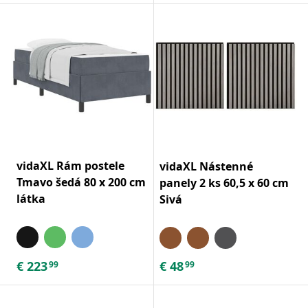
vidaXL Rám postele
vidaXL Nástenné
Tmavo šedá 80 x 200 cm
panely 2 ks 60,5 x 60 cm
látka
Sivá
€
223
€
48
99
99