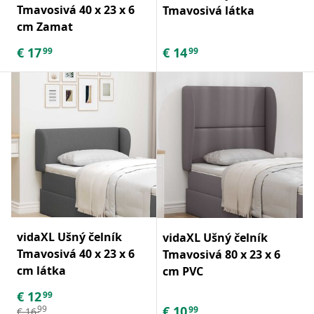
Tmavosivá 40 x 23 x 6
Tmavosivá látka
cm Zamat
€
17
€
14
99
99
vidaXL Ušný čelník
vidaXL Ušný čelník
Tmavosivá 40 x 23 x 6
Tmavosivá 80 x 23 x 6
cm látka
cm PVC
€
12
99
€
10
99
99
€
16