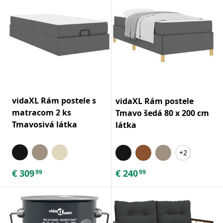
vidaXL Rám postele s
vidaXL Rám postele
matracom 2 ks
Tmavo šedá 80 x 200 cm
Tmavosivá látka
látka
+2
€
309
€
240
99
99