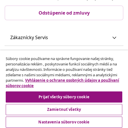
Odstúpenie od zmluvy
Zákaznícky Servis
Obchodní partneri
Súbory cookie používame na správne fungovanie našej stránky,
personalizácia reklám , poskytovanie funkcií sociálnych médií a na
analýzu návštevnosti. Informácie o používaní našej stránky tiež
vidaXL
zdieľame s našimi sociálnymi médiami, reklamnými a analytickými
partnermi.
Vyhlásenie o ochrane osobných údajov a používaní
súborov cookie
Nájdite viac
Prijať všetky súbory cookie
Zamietnuť všetky
Nastavenia súborov cookie