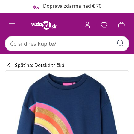
Predchádzajúce
Ďalšie
Doprava zdarma nad € 70
Späť na: Detské tričká