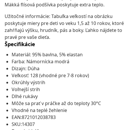
Mäkká flísová podšívka poskytuje extra teplo.
Užitočné informácie: Tabuľka veľkostí na obrázku
poskytuje miery pre deti vo veku 1,5 až 10 rokov, ktoré
zahŕňajú výšku, hrudník, pás a boky. Ľahko nájdete to
pravé pre vaše dieťa.
Špecifikácie
Materiál: 95% bavlna, 5% elastan
Farba: Námornícka modrá
Dizajn: Dúha
Veľkosť: 128 (vhodné pre 7-8 rokov)
Okrúhly výstrih
Voľnejší strih
Dlhé rukávy
Môže sa prať v práčke až do teploty 30°C
Vhodné na teplé žehlenie
EAN:8721012038783
SKU:14307