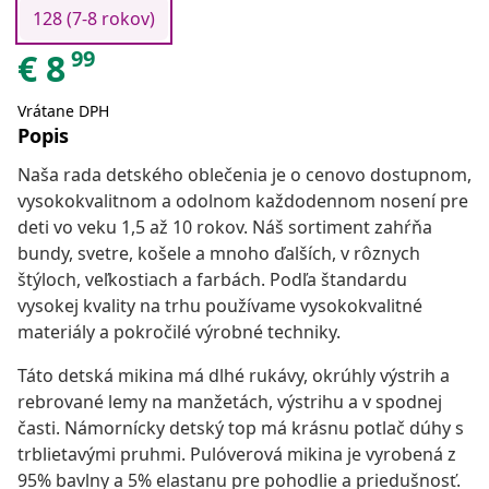
128 (7-8 rokov)
99
€
8
Vrátane DPH
Popis
Naša rada detského oblečenia je o cenovo dostupnom,
vysokokvalitnom a odolnom každodennom nosení pre
deti vo veku 1,5 až 10 rokov. Náš sortiment zahŕňa
bundy, svetre, košele a mnoho ďalších, v rôznych
štýloch, veľkostiach a farbách. Podľa štandardu
vysokej kvality na trhu používame vysokokvalitné
materiály a pokročilé výrobné techniky.
Táto detská mikina má dlhé rukávy, okrúhly výstrih a
rebrované lemy na manžetách, výstrihu a v spodnej
časti. Námornícky detský top má krásnu potlač dúhy s
trblietavými pruhmi. Pulóverová mikina je vyrobená z
95% bavlny a 5% elastanu pre pohodlie a priedušnosť.