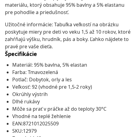
materiálu, ktorý obsahuje 95% bavlny a 5% elastanu
pre pohodlie a priedušnosť.
Užitočné informácie: Tabuľka veľkostí na obrázku
poskytuje miery pre deti vo veku 1,5 až 10 rokov, ktoré
zahŕňajú výšku, hrudník, pás a boky. Ľahko nájdete to
pravé pre vaše dieťa.
Špecifikácie
Materiál: 95% bavlna, 5% elastan
Farba: Tmavozelená
Potlač: Dobytok, orly a les
Veľkosť: 92 (vhodné pre 1,5-2 roky)
Okrúhly výstrih
Dlhé rukávy
Môže sa prať v práčke až do teploty 30°C
Vhodné na teplé žehlenie
EAN:8721012025509
SKU:12979