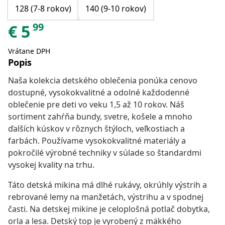
128 (7-8 rokov)
140 (9-10 rokov)
99
€
5
Vrátane DPH
Popis
Naša kolekcia detského oblečenia ponúka cenovo
dostupné, vysokokvalitné a odolné každodenné
oblečenie pre deti vo veku 1,5 až 10 rokov. Náš
sortiment zahŕňa bundy, svetre, košele a mnoho
ďalších kúskov v rôznych štýloch, veľkostiach a
farbách. Používame vysokokvalitné materiály a
pokročilé výrobné techniky v súlade so štandardmi
vysokej kvality na trhu.
Táto detská mikina má dlhé rukávy, okrúhly výstrih a
rebrované lemy na manžetách, výstrihu a v spodnej
časti. Na detskej mikine je celoplošná potlač dobytka,
orla a lesa. Detský top je vyrobený z mäkkého