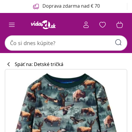
Predchádzajúce
Ďalšie
Doprava zdarma nad € 70
Späť na: Detské tričká