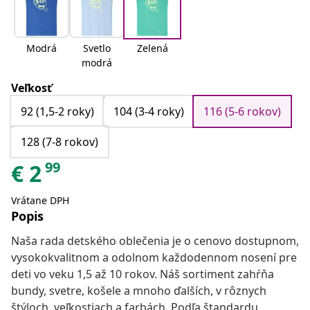
Modrá
Svetlo
Zelená
modrá
Veľkosť
92 (1,5-2 roky)
104 (3-4 roky)
116 (5-6 rokov)
128 (7-8 rokov)
99
€
2
Vrátane DPH
Popis
Naša rada detského oblečenia je o cenovo dostupnom,
vysokokvalitnom a odolnom každodennom nosení pre
deti vo veku 1,5 až 10 rokov. Náš sortiment zahŕňa
bundy, svetre, košele a mnoho ďalších, v rôznych
štýloch, veľkostiach a farbách. Podľa štandardu