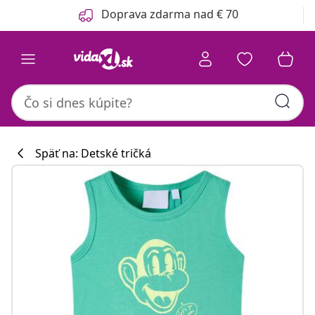
Predchádzajúce
Ďalšie
Doprava zdarma nad € 70
Späť na: Detské tričká