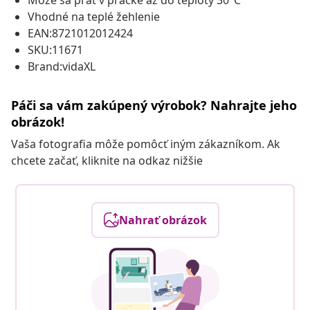
Môže sa prať v práčke až do teploty 30°C
Vhodné na teplé žehlenie
EAN:8721012012424
SKU:11671
Brand:vidaXL
Páči sa vám zakúpený výrobok? Nahrajte jeho
obrázok!
Vaša fotografia môže pomôcť iným zákazníkom. Ak
chcete začať, kliknite na odkaz nižšie
Nahrať obrázok