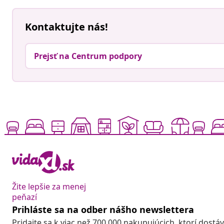
Kontaktujte nás!
Prejsť na Centrum podpory
Žite lepšie za menej
peňazí
Prihláste sa na odber nášho newslettera
Pridajte sa k viac než 700 000 nakupujúcich, ktorí dostá