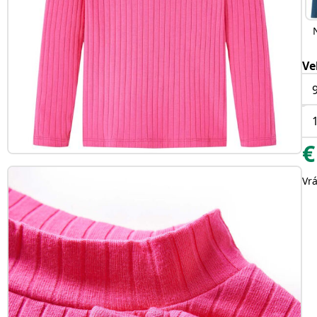
Ve
€
Vr