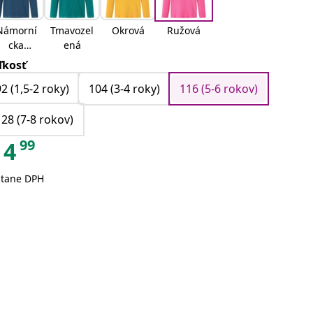
Námorní
Tmavozel
Okrová
Ružová
cka
ená
modrá
ľkosť
92 (1,5-2 roky)
104 (3-4 roky)
116 (5-6 rokov)
128 (7-8 rokov)
99
4
átane DPH