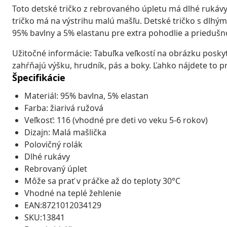
Toto detské tričko z rebrovaného úpletu má dlhé rukávy,
tričko má na výstrihu malú mašľu. Detské tričko s dlh
95% bavlny a 5% elastanu pre extra pohodlie a priedušn
Užitočné informácie: Tabuľka veľkostí na obrázku poskytu
zahŕňajú výšku, hrudník, pás a boky. Ľahko nájdete to pr
Špecifikácie
Materiál: 95% bavlna, 5% elastan
Farba: žiarivá ružová
Veľkosť: 116 (vhodné pre deti vo veku 5-6 rokov)
Dizajn: Malá mašlička
Polovičný rolák
Dlhé rukávy
Rebrovaný úplet
Môže sa prať v práčke až do teploty 30°C
Vhodné na teplé žehlenie
EAN:8721012034129
SKU:13841