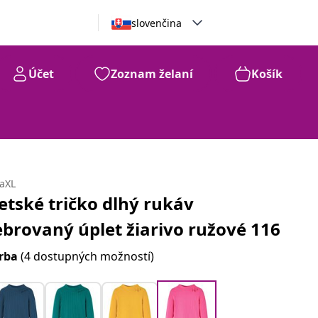
slovenčina
Účet
Zoznam želaní
Košík
daXL
etské tričko dlhý rukáv
ebrovaný úplet žiarivo ružové 116
rba
(4 dostupných možností)