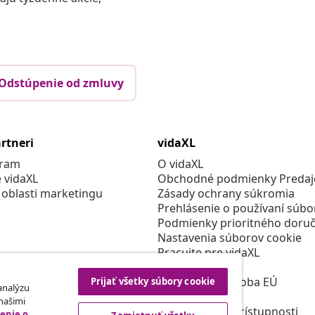
Odstúpenie od zmluvy
rtneri
vidaXL
gram
O vidaXL
e vidaXL
Obchodné podmienky Predajc
 oblasti marketingu
Zásady ochrany súkromia
Prehlásenie o používaní súbo
Podmienky prioritného doruč
Nastavenia súborov cookie
Pracujte pre vidaXL
Bezpečnosť
Zodpovedná osoba EÚ
Prijať všetky súbory cookie
 analýzu
Politikou EPR
 našimi
Prehlásenie o prístupnosti
enie o