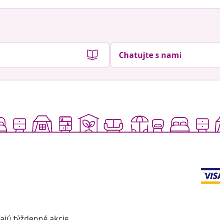
Chatujte s nami
vajú týždenné akcie,