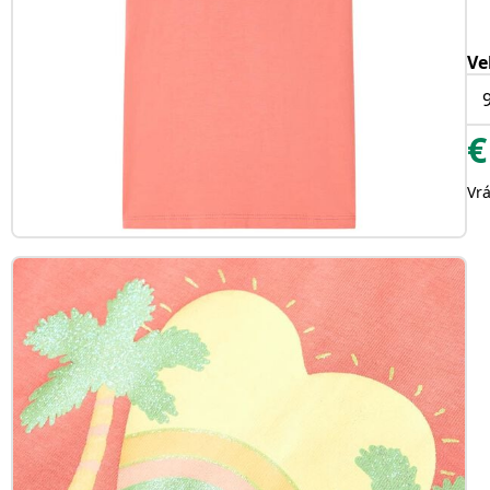
Ve
€
Vr