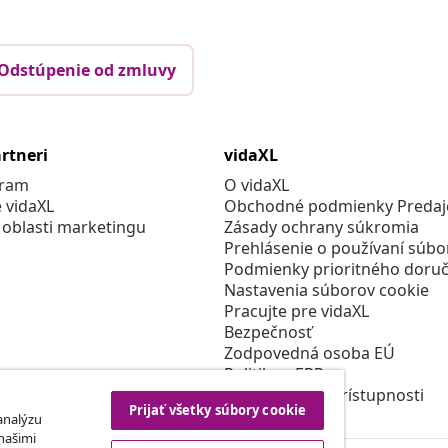
Odstúpenie od zmluvy
rtneri
vidaXL
gram
O vidaXL
e vidaXL
Obchodné podmienky Predajc
 oblasti marketingu
Zásady ochrany súkromia
Prehlásenie o používaní súbo
Podmienky prioritného doruč
Nastavenia súborov cookie
Pracujte pre vidaXL
Bezpečnosť
Zodpovedná osoba EÚ
Politikou EPR
Prehlásenie o prístupnosti
Prijať všetky súbory cookie
 analýzu
 našimi