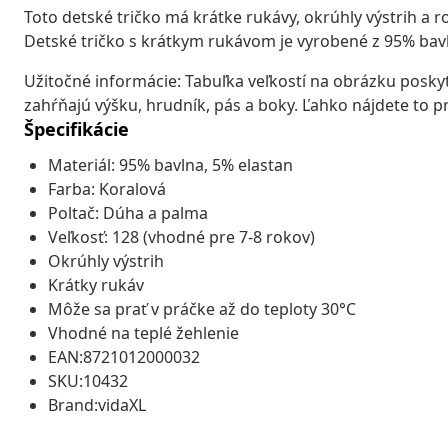
Toto detské tričko má krátke rukávy, okrúhly výstrih a r
Detské tričko s krátkym rukávom je vyrobené z 95% bavl
Užitočné informácie: Tabuľka veľkostí na obrázku poskytu
zahŕňajú výšku, hrudník, pás a boky. Ľahko nájdete to pr
Špecifikácie
Materiál: 95% bavlna, 5% elastan
Farba: Koralová
Poltač: Dúha a palma
Veľkosť: 128 (vhodné pre 7-8 rokov)
Okrúhly výstrih
Krátky rukáv
Môže sa prať v práčke až do teploty 30°C
Vhodné na teplé žehlenie
EAN:8721012000032
SKU:10432
Brand:vidaXL