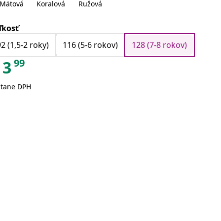
Mätová
Koralová
Ružová
ľkosť
92 (1,5-2 roky)
116 (5-6 rokov)
128 (7-8 rokov)
99
3
átane DPH