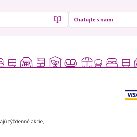
Chatujte s nami
vajú týždenné akcie,