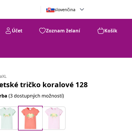
slovenčina
Účet
Zoznam želaní
Košík
daXL
etské tričko koralové 128
rba
(3 dostupných možností)