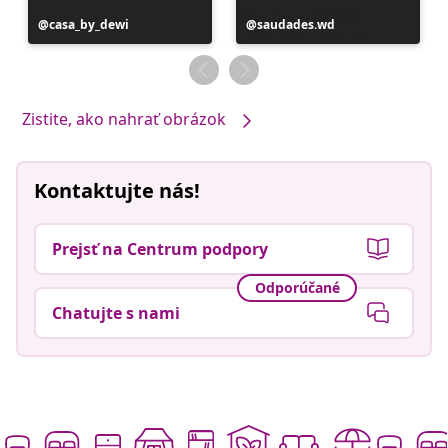
Príspevok
casa_by_dewi
Príspevok
saudades.wd
zverejnil
zverejnil
Zistite, ako nahrať obrázok
Kontaktujte nás!
Prejsť na Centrum podpory
Odporúčané
Chatujte s nami