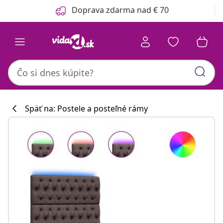
Predchádzajúce
Ďalšie
Doprava zdarma nad € 70
Späť na: Postele a posteľné rámy