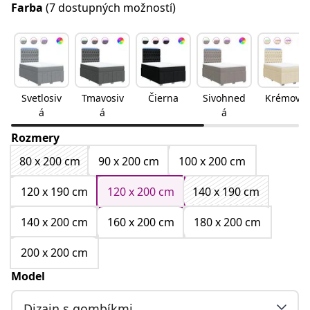
Farba
(7 dostupných možností)
Svetlosiv
Tmavosiv
Čierna
Sivohned
Krémová
á
á
á
Rozmery
80 x 200 cm
90 x 200 cm
100 x 200 cm
120 x 190 cm
120 x 200 cm
140 x 190 cm
140 x 200 cm
160 x 200 cm
180 x 200 cm
200 x 200 cm
Model
Dizajn s gombíkmi