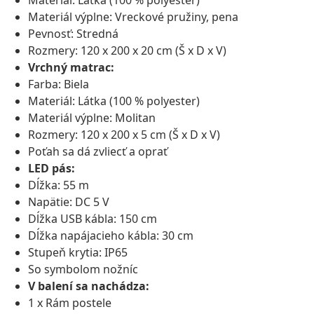
Materiál: Látka (100 % polyester)
Materiál výplne: Vreckové pružiny, pena
Pevnosť: Stredná
Rozmery: 120 x 200 x 20 cm (Š x D x V)
Vrchný matrac:
Farba: Biela
Materiál: Látka (100 % polyester)
Materiál výplne: Molitan
Rozmery: 120 x 200 x 5 cm (Š x D x V)
Poťah sa dá zvliecť a oprať
LED pás:
Dĺžka: 55 m
Napätie: DC 5 V
Dĺžka USB kábla: 150 cm
Dĺžka napájacieho kábla: 30 cm
Stupeň krytia: IP65
So symbolom nožníc
V balení sa nachádza:
1 x Rám postele