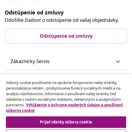
Odstúpenie od zmluvy
Odošlite žiadosť o odstúpenie od vašej objednávky.
Odstúpenie od zmluvy
Zákaznícky Servis
Obchodní partneri
Súbory cookie používame na správne fungovanie našej stránky,
personalizácia reklám , poskytovanie funkcií sociálnych médií a na
analýzu návštevnosti. Informácie o používaní našej stránky tiež
vidaXL
zdieľame s našimi sociálnymi médiami, reklamnými a analytickými
partnermi.
Vyhlásenie o ochrane osobných údajov a používaní
súborov cookie
Nájdite viac
Prijať všetky súbory cookie