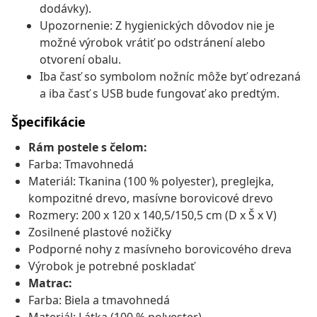
dodávky).
Upozornenie: Z hygienických dôvodov nie je
možné výrobok vrátiť po odstránení alebo
otvorení obalu.
Iba časť so symbolom nožníc môže byť odrezaná
a iba časť s USB bude fungovať ako predtým.
Špecifikácie
Rám postele s čelom:
Farba: Tmavohnedá
Materiál: Tkanina (100 % polyester), preglejka,
kompozitné drevo, masívne borovicové drevo
Rozmery: 200 x 120 x 140,5/150,5 cm (D x Š x V)
Zosilnené plastové nožičky
Podporné nohy z masívneho borovicového dreva
Výrobok je potrebné poskladať
Matrac:
Farba: Biela a tmavohnedá