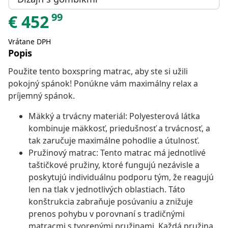
99
€
452
Vrátane DPH
Popis
Použite tento boxspring matrac, aby ste si užili
pokojný spánok! Ponúkne vám maximálny relax a
príjemný spánok.
Mäkký a trvácny materiál: Polyesterová látka
kombinuje mäkkosť, priedušnosť a trvácnosť, a
tak zaručuje maximálne pohodlie a útulnosť.
Pružinový matrac: Tento matrac má jednotlivé
taštičkové pružiny, ktoré fungujú nezávisle a
poskytujú individuálnu podporu tým, že reagujú
len na tlak v jednotlivých oblastiach. Táto
konštrukcia zabraňuje posúvaniu a znižuje
prenos pohybu v porovnaní s tradičnými
matracmi s tvorenými pružinami. Každá pružina