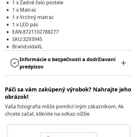
1 x Zadné čelo postele
1 x Matrac
1 x Vrchný matrac
1 x LED pás
EAN:8721102788277
SKU:3293945
Brand:vidaXL
Informácie o bezpečnosti a dodržiavaní
predpisov
Páči sa vám zakúpený výrobok? Nahrajte jeho
obrázok!
Vaša fotografia môže pomôcť iným zákazníkom. Ak
chcete začať, kliknite na odkaz nižšie