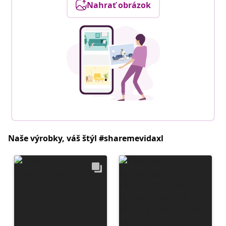
Nahrať obrázok
Naše výrobky, váš štýl #sharemevidaxl