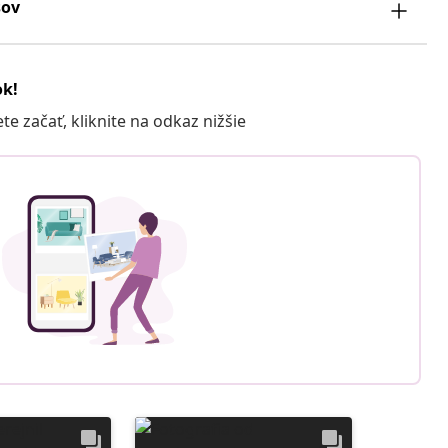
sov
ok!
 začať, kliknite na odkaz nižšie