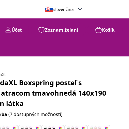
slovenčina
Účet
Zoznam želaní
Košík
daXL
idaXL Boxspring posteľ s
atracom tmavohnedá 140x190
m látka
rba
(7 dostupných možností)