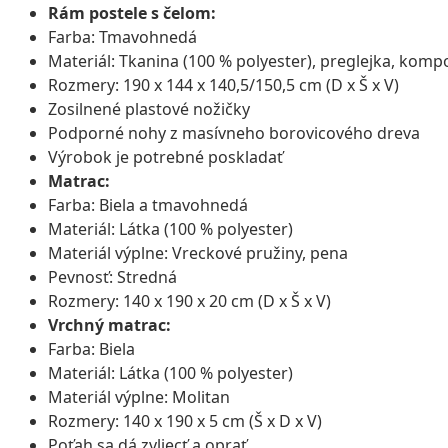
Rám postele s čelom:
Farba: Tmavohnedá
Materiál: Tkanina (100 % polyester), preglejka, kom
Rozmery: 190 x 144 x 140,5/150,5 cm (D x Š x V)
Zosilnené plastové nožičky
Podporné nohy z masívneho borovicového dreva
Výrobok je potrebné poskladať
Matrac:
Farba: Biela a tmavohnedá
Materiál: Látka (100 % polyester)
Materiál výplne: Vreckové pružiny, pena
Pevnosť: Stredná
Rozmery: 140 x 190 x 20 cm (D x Š x V)
Vrchný matrac:
Farba: Biela
Materiál: Látka (100 % polyester)
Materiál výplne: Molitan
Rozmery: 140 x 190 x 5 cm (Š x D x V)
Poťah sa dá zvliecť a oprať