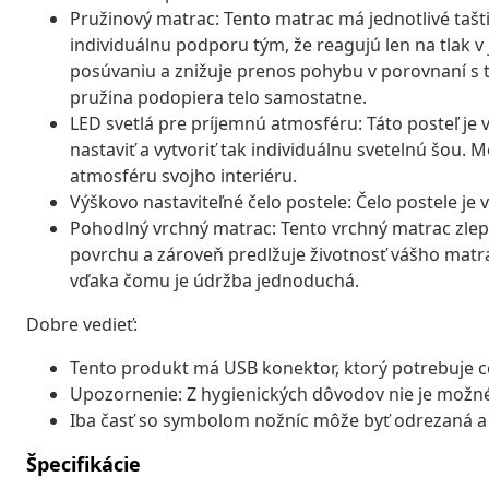
Pružinový matrac: Tento matrac má jednotlivé tašti
individuálnu podporu tým, že reagujú len na tlak v
posúvaniu a znižuje prenos pohybu v porovnaní s 
pružina podopiera telo samostatne.
LED svetlá pre príjemnú atmosféru: Táto posteľ je
nastaviť a vytvoriť tak individuálnu svetelnú šou. Mô
atmosféru svojho interiéru.
Výškovo nastaviteľné čelo postele: Čelo postele je 
Pohodlný vrchný matrac: Tento vrchný matrac zl
povrchu a zároveň predlžuje životnosť vášho matr
vďaka čomu je údržba jednoduchá.
Dobre vedieť:
Tento produkt má USB konektor, ktorý potrebuje cer
Upozornenie: Z hygienických dôvodov nie je možné 
Iba časť so symbolom nožníc môže byť odrezaná a 
Špecifikácie