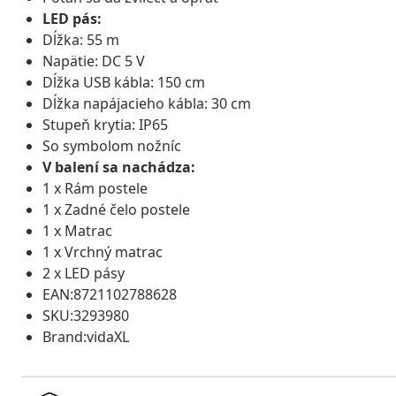
LED pás:
Dĺžka: 55 m
Napätie: DC 5 V
Dĺžka USB kábla: 150 cm
Dĺžka napájacieho kábla: 30 cm
Stupeň krytia: IP65
So symbolom nožníc
V balení sa nachádza:
1 x Rám postele
1 x Zadné čelo postele
1 x Matrac
1 x Vrchný matrac
2 x LED pásy
EAN:8721102788628
SKU:3293980
Brand:vidaXL