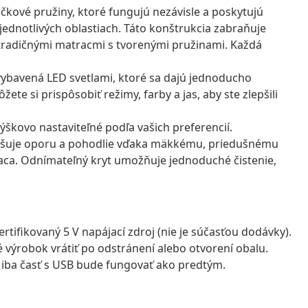
čkové pružiny, ktoré fungujú nezávisle a poskytujú
 jednotlivých oblastiach. Táto konštrukcia zabraňuje
tradičnými matracmi s tvorenými pružinami. Každá
 vybavená LED svetlami, ktoré sa dajú jednoducho
žete si prispôsobiť režimy, farby a jas, aby ste zlepšili
výškovo nastaviteľné podľa vašich preferencií.
epšuje oporu a pohodlie vďaka mäkkému, priedušnému
aca. Odnímateľný kryt umožňuje jednoduché čistenie,
tifikovaný 5 V napájací zdroj (nie je súčasťou dodávky).
výrobok vrátiť po odstránení alebo otvorení obalu.
iba časť s USB bude fungovať ako predtým.