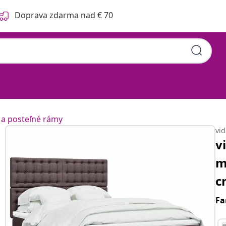
Doprava zdarma nad € 70
 a posteľné rámy
vi
v
m
c
Fa