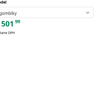
del
gombíky
99
501
átane DPH