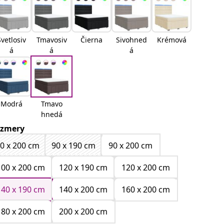
Svetlosiv
Tmavosiv
Čierna
Sivohned
Krémová
á
á
á
Modrá
Tmavo
hnedá
zmery
0 x 200 cm
90 x 190 cm
90 x 200 cm
100 x 200 cm
120 x 190 cm
120 x 200 cm
140 x 190 cm
140 x 200 cm
160 x 200 cm
180 x 200 cm
200 x 200 cm