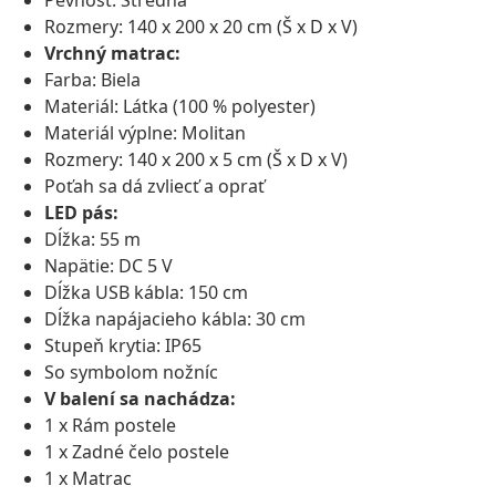
Pevnosť: Stredná
Rozmery: 140 x 200 x 20 cm (Š x D x V)
Vrchný matrac:
Farba: Biela
Materiál: Látka (100 % polyester)
Materiál výplne: Molitan
Rozmery: 140 x 200 x 5 cm (Š x D x V)
Poťah sa dá zvliecť a oprať
LED pás:
Dĺžka: 55 m
Napätie: DC 5 V
Dĺžka USB kábla: 150 cm
Dĺžka napájacieho kábla: 30 cm
Stupeň krytia: IP65
So symbolom nožníc
V balení sa nachádza:
1 x Rám postele
1 x Zadné čelo postele
1 x Matrac