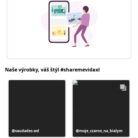
Naše výrobky, váš štýl #sharemevidaxl
Príspevok
saudades.wd
Príspevok
moje_czarno_na_bialym
zverejnil
zverejnil