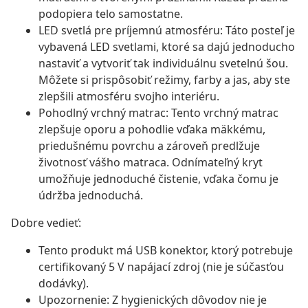
podopiera telo samostatne.
LED svetlá pre príjemnú atmosféru: Táto posteľ je
vybavená LED svetlami, ktoré sa dajú jednoducho
nastaviť a vytvoriť tak individuálnu svetelnú šou.
Môžete si prispôsobiť režimy, farby a jas, aby ste
zlepšili atmosféru svojho interiéru.
Pohodlný vrchný matrac: Tento vrchný matrac
zlepšuje oporu a pohodlie vďaka mäkkému,
priedušnému povrchu a zároveň predlžuje
životnosť vášho matraca. Odnímateľný kryt
umožňuje jednoduché čistenie, vďaka čomu je
údržba jednoduchá.
Dobre vedieť:
Tento produkt má USB konektor, ktorý potrebuje
certifikovaný 5 V napájací zdroj (nie je súčasťou
dodávky).
Upozornenie: Z hygienických dôvodov nie je