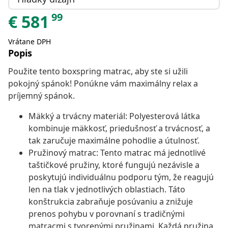
99
€
581
Vrátane DPH
Popis
Použite tento boxspring matrac, aby ste si užili
pokojný spánok! Ponúkne vám maximálny relax a
príjemný spánok.
Mäkký a trvácny materiál: Polyesterová látka
kombinuje mäkkosť, priedušnosť a trvácnosť, a
tak zaručuje maximálne pohodlie a útulnosť.
Pružinový matrac: Tento matrac má jednotlivé
taštičkové pružiny, ktoré fungujú nezávisle a
poskytujú individuálnu podporu tým, že reagujú
len na tlak v jednotlivých oblastiach. Táto
konštrukcia zabraňuje posúvaniu a znižuje
prenos pohybu v porovnaní s tradičnými
matracmi s tvorenými pružinami. Každá pružina