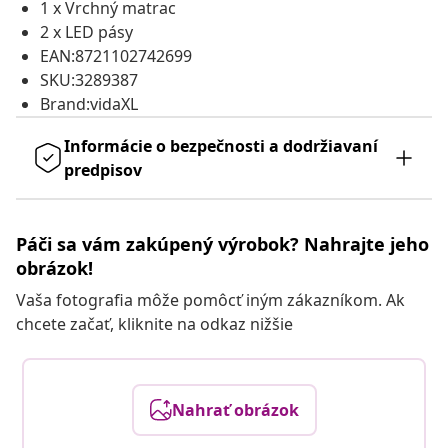
1 x Vrchný matrac
2 x LED pásy
EAN:8721102742699
SKU:3289387
Brand:vidaXL
Informácie o bezpečnosti a dodržiavaní
predpisov
Páči sa vám zakúpený výrobok? Nahrajte jeho
obrázok!
Vaša fotografia môže pomôcť iným zákazníkom. Ak
chcete začať, kliknite na odkaz nižšie
Nahrať obrázok