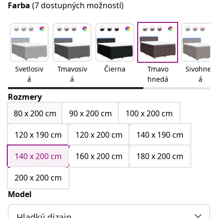
Farba
(7 dostupných možností)
Svetlosiv
Tmavosiv
Čierna
Tmavo
Sivohned
á
á
hnedá
á
Rozmery
80 x 200 cm
90 x 200 cm
100 x 200 cm
120 x 190 cm
120 x 200 cm
140 x 190 cm
140 x 200 cm
160 x 200 cm
180 x 200 cm
200 x 200 cm
Model
Hladký dizajn