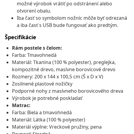
možné výrobok vrátiť po odstránení alebo
otvorení obalu.
Iba časť so symbolom nožníc môže byť odrezaná
a iba časť s USB bude fungovať ako predtým.
Špecifikácie
Rám postele s čelom:
Farba: Tmavohnedá
Materiál: Tkanina (100 % polyester), preglejka,
kompozitné drevo, masívne borovicové drevo
Rozmery: 200 x 144 x 100,5 cm (Š x D x V)
Zosilnené plastové nožičky
Podporné nohy z masívneho borovicového dreva
Výrobok je potrebné poskladať
Matrac:
Farba: Biela a tmavohnedá
Materiál: Látka (100 % polyester)
Materiál výplne: Vreckové pružiny, pena