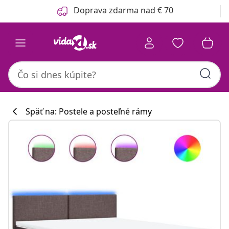
Predchádzajúce
Ďalšie
Doprava zdarma nad € 70
Späť na: Postele a posteľné rámy