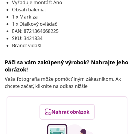
Vyžaduje montáž: Áno
Obsah balenia:
1 x Markíza
1 x Diaľkový ovládač
EAN: 8721364668225
SKU: 3421834
Brand: vidaXL
Páči sa vám zakúpený výrobok? Nahrajte jeho
obrázok!
Vaša fotografia môže pomôcť iným zákazníkom. Ak
chcete začať, kliknite na odkaz nižšie
Nahrať obrázok