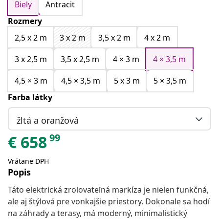
Biely
Antracit
Rozmery
2,5 x 2 m
3 x 2 m
3,5 x 2 m
4 x 2 m
3 x 2,5 m
3,5 x 2,5 m
4 × 3 m
4 × 3,5 m
4,5 × 3 m
4,5 × 3,5 m
5 x 3 m
5 × 3,5 m
Farba látky
žltá a oranžová
99
€
658
Vrátane DPH
Popis
Táto elektrická zrolovateľná markíza je nielen funkčná,
ale aj štýlová pre vonkajšie priestory. Dokonale sa hodí
na záhrady a terasy, má moderný, minimalistický