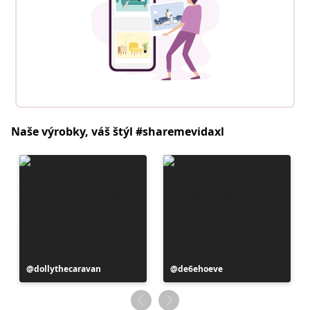
Naše výrobky, váš štýl #sharemevidaxl
Príspevok
dollythecaravan
Príspevok
de6ehoeve
zverejnil
zverejnil