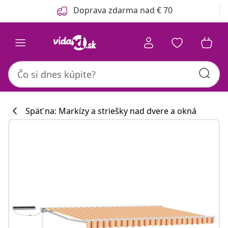
Predchádzajúce
Ďalšie
Doprava zdarma nad € 70
Späť na: Markízy a striešky nad dvere a okná