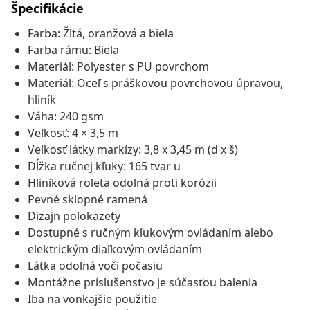
Špecifikácie
Farba: Žltá, oranžová a biela
Farba rámu: Biela
Materiál: Polyester s PU povrchom
Materiál: Oceľ s práškovou povrchovou úpravou,
hliník
Váha: 240 gsm
Veľkosť: 4 × 3,5 m
Veľkosť látky markízy: 3,8 x 3,45 m (d x š)
Dĺžka ručnej kľuky: 165 tvar u
Hliníková roleta odolná proti korózii
Pevné sklopné ramená
Dizajn polokazety
Dostupné s ručným kľukovým ovládaním alebo
elektrickým diaľkovým ovládaním
Látka odolná voči počasiu
Montážne príslušenstvo je súčasťou balenia
Iba na vonkajšie použitie