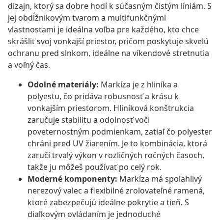
dizajn, ktorý sa dobre hodí k súčasným čistým líniám. S
jej obdĺžnikovým tvarom a multifunkčnými
vlastnosťami je ideálna voľba pre každého, kto chce
skrášliť svoj vonkajší priestor, pričom poskytuje skvelú
ochranu pred slnkom, ideálne na víkendové stretnutia
a voľný čas.
Odolné materiály:
Markíza je z hliníka a
polyestu, čo pridáva robusnosť a krásu k
vonkajším priestorom. Hliníková konštrukcia
zaručuje stabilitu a odolnosť voči
poveternostným podmienkam, zatiaľ čo polyester
chráni pred UV žiarením. Je to kombinácia, ktorá
zaručí trvalý výkon v rozličných ročných časoch,
takže ju môžeš používať po celý rok.
Moderné komponenty:
Markíza má spoľahlivý
nerezový valec a flexibilné zrolovateľné ramená,
ktoré zabezpečujú ideálne pokrytie a tieň. S
diaľkovým ovládaním je jednoduché