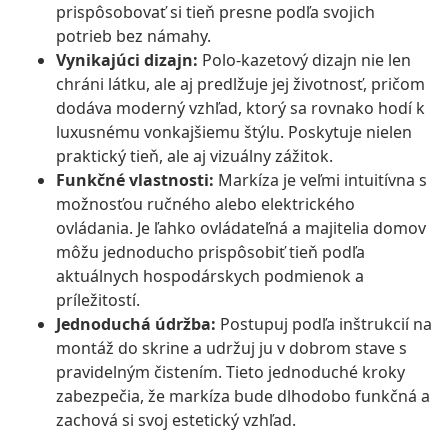
prispôsobovať si tieň presne podľa svojich
potrieb bez námahy.
Vynikajúci dizajn:
Polo-kazetový dizajn nie len
chráni látku, ale aj predlžuje jej životnosť, pričom
dodáva moderný vzhľad, ktorý sa rovnako hodí k
luxusnému vonkajšiemu štýlu. Poskytuje nielen
praktický tieň, ale aj vizuálny zážitok.
Funkčné vlastnosti:
Markíza je veľmi intuitívna s
možnosťou ručného alebo elektrického
ovládania. Je ľahko ovládateľná a majitelia domov
môžu jednoducho prispôsobiť tieň podľa
aktuálnych hospodárskych podmienok a
príležitostí.
Jednoduchá údržba:
Postupuj podľa inštrukcií na
montáž do skrine a udržuj ju v dobrom stave s
pravidelným čistením. Tieto jednoduché kroky
zabezpečia, že markíza bude dlhodobo funkčná a
zachová si svoj estetický vzhľad.