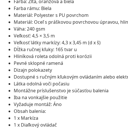
Farba: Žltá, oranžová a biela
Farba rámu: Biela
Materiál: Polyester s PU povrchom
Materiál: Oceľ s práškovou povrchovou úpravou, hlin
Váha: 240 gsm
Veľkosť: 4,5 × 3,5 m
Veľkosť látky markízy: 4,3 x 3,45 m (d x š)
Dĺžka ručnej kľuky: 165 tvar u
Hliníková roleta odolná proti korózii
Pevné sklopné ramená
Dizajn polokazety
Dostupné s ručným kľukovým ovládaním alebo elekt
Látka odolná voči počasiu
Montážne príslušenstvo je súčasťou balenia
Iba na vonkajšie použitie
Vyžaduje montáž: Áno
Obsah balenia:
1 x Markíza
1 x Diaľkový ovládač