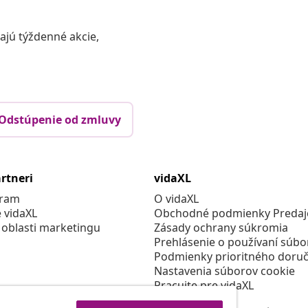
vajú týždenné akcie,
Odstúpenie od zmluvy
rtneri
vidaXL
gram
O vidaXL
e vidaXL
Obchodné podmienky Predajc
 oblasti marketingu
Zásady ochrany súkromia
Prehlásenie o používaní súbo
Podmienky prioritného doruč
Nastavenia súborov cookie
Pracujte pre vidaXL
Bezpečnosť