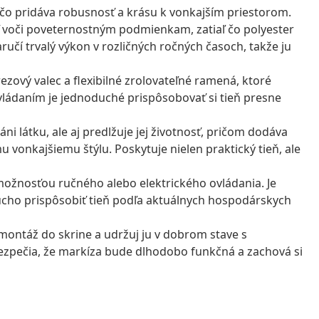
, čo pridáva robusnosť a krásu k vonkajším priestorom.
sť voči poveternostným podmienkam, zatiaľ čo polyester
ručí trvalý výkon v rozličných ročných časoch, takže ju
zový valec a flexibilné zrolovateľné ramená, ktoré
ovládaním je jednoduché prispôsobovať si tieň presne
áni látku, ale aj predlžuje jej životnosť, pričom dodáva
vonkajšiemu štýlu. Poskytuje nielen praktický tieň, ale
 možnosťou ručného alebo elektrického ovládania. Je
ucho prispôsobiť tieň podľa aktuálnych hospodárskych
montáž do skrine a udržuj ju v dobrom stave s
ezpečia, že markíza bude dlhodobo funkčná a zachová si