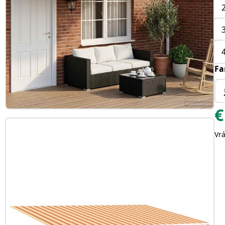
Fa
€
Vr