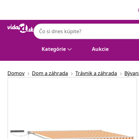
Predchádzajúce
Ďalšie
Kategórie
Aukcie
Domov
Dom a záhrada
Trávnik a záhrada
Bývan