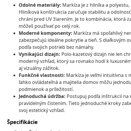
Odolné materiály:
Markíza je z hliníka a polyestu
Hliníková konštrukcia zaručuje stabilitu a odolno
chráni pred UV žiarením. Je to kombinácia, ktorá za
môžeš používať po celý rok.
Moderné komponenty:
Markíza má spoľahlivý nere
zabezpečujú ideálne pokrytie a tieň. S diaľkovým 
podľa svojich potrieb bez námahy.
Vynikajúci dizajn:
Polo-kazetový dizajn nie len chr
moderný vzhľad, ktorý sa rovnako hodí k luxusnému 
aj vizuálny zážitok.
Funkčné vlastnosti:
Markíza je veľmi intuitívna s
ľahko ovládateľná a majitelia domov môžu jednod
podmienok a príležitostí.
Jednoduchá údržba:
Postupuj podľa inštrukcií na 
pravidelným čistením. Tieto jednoduché kroky zab
svoj estetický vzhľad.
Špecifikácie