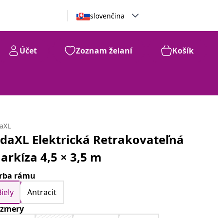
slovenčina
Účet
Zoznam želaní
Košík
daXL
idaXL Elektrická Retrakovateľná
arkíza 4,5 × 3,5 m
rba rámu
Biely
Antracit
zmery