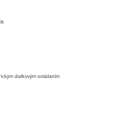
ík
rickým diaľkovým ovládaním