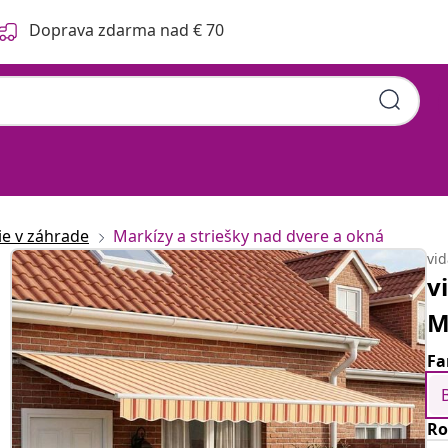
Doprava zdarma nad € 70
ie v záhrade
Markízy a striešky nad dvere a okná
vi
v
M
Fa
Ro