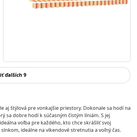
iť ďalších 9
le aj štýlová pre vonkajšie priestory. Dokonale sa hodí na
rý sa dobre hodí k súčasným čistým líniám. S jej
deálna voľba pre každého, kto chce skrášliť svoj
 slnkom, ideálne na víkendové stretnutia a voľný čas.