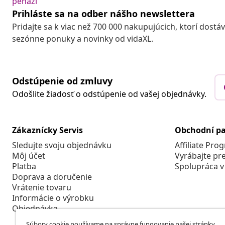
peňazí
Prihláste sa na odber nášho newslettera
Pridajte sa k viac než 700 000 nakupujúcich, ktorí dostá
sezónne ponuky a novinky od vidaXL.
Odstúpenie od zmluvy
Odošlite žiadosť o odstúpenie od vašej objednávky.
Zákaznícky Servis
Obchodní pa
Sledujte svoju objednávku
Affiliate Pro
Môj účet
Vyrábajte pr
Platba
Spolupráca v
Doprava a doručenie
Vrátenie tovaru
Informácie o výrobku
Objednávka
Súbory cookie používame na správne fungovanie našej stránky,