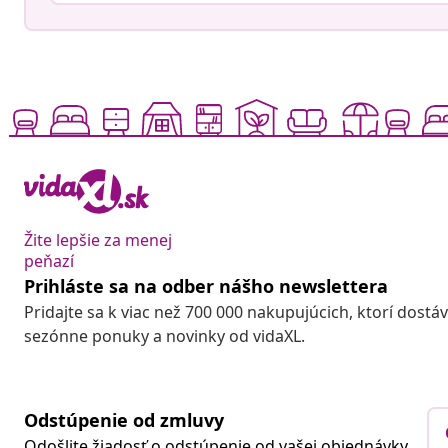
Žite lepšie za menej
peňazí
Prihláste sa na odber nášho newslettera
Pridajte sa k viac než 700 000 nakupujúcich, ktorí dostá
sezónne ponuky a novinky od vidaXL.
Odstúpenie od zmluvy
Odošlite žiadosť o odstúpenie od vašej objednávky.