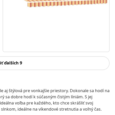
iť ďalších 9
le aj štýlová pre vonkajšie priestory. Dokonale sa hodí na
rý sa dobre hodí k súčasným čistým líniám. S jej
deálna voľba pre každého, kto chce skrášliť svoj
 slnkom, ideálne na víkendové stretnutia a voľný čas.