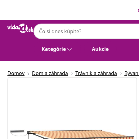
Predchádzajúce
Ďalšie
Kategórie
Aukcie
Domov
Dom a záhrada
Trávnik a záhrada
Bývan