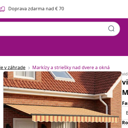
Doprava zdarma nad € 70
ie v záhrade
Markízy a striešky nad dvere a okná
vi
v
M
Fa
Ro