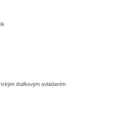
ík
rickým diaľkovým ovládaním