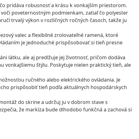
, čo pridáva robusnosť a krásu k vonkajším priestorom.
sť voči poveternostným podmienkam, zatiaľ čo polyester
ručí trvalý výkon v rozličných ročných časoch, takže ju
zový valec a flexibilné zrolovateľné ramená, ktoré
ovládaním je jednoduché prispôsobovať si tieň presne
áni látku, ale aj predlžuje jej životnosť, pričom dodáva
vonkajšiemu štýlu. Poskytuje nielen praktický tieň, ale
 možnosťou ručného alebo elektrického ovládania. Je
ucho prispôsobiť tieň podľa aktuálnych hospodárskych
montáž do skrine a udržuj ju v dobrom stave s
ezpečia, že markíza bude dlhodobo funkčná a zachová si