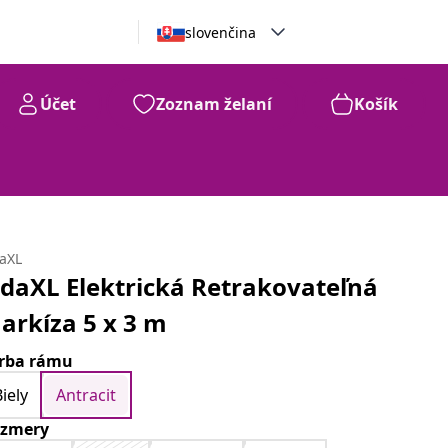
slovenčina
Účet
Zoznam želaní
Košík
daXL
idaXL Elektrická Retrakovateľná
arkíza 5 x 3 m
rba rámu
Biely
Antracit
zmery