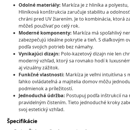
Odolné materiály:
Markíza je z hliníka a polyestu
Hliníková konštrukcia zaručuje stabilitu a odolno
chráni pred UV žiarením. Je to kombinácia, ktorá za
môžeš používať po celý rok.
Moderné komponenty:
Markíza má spoľahlivý nere
zabezpečujú ideálne pokrytie a tieň. S diaľkovým 
podľa svojich potrieb bez námahy.
Vynikajúci dizajn:
Polo-kazetový dizajn nie len chr
moderný vzhľad, ktorý sa rovnako hodí k luxusnému 
aj vizuálny zážitok.
Funkčné vlastnosti:
Markíza je veľmi intuitívna s
ľahko ovládateľná a majitelia domov môžu jednod
podmienok a príležitostí.
Jednoduchá údržba:
Postupuj podľa inštrukcií na 
pravidelným čistením. Tieto jednoduché kroky zab
svoj estetický vzhľad.
Špecifikácie