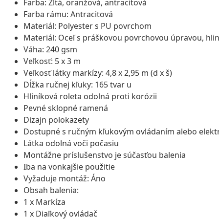
Farba: Žltá, oranžová, antracitová
Farba rámu: Antracitová
Materiál: Polyester s PU povrchom
Materiál: Oceľ s práškovou povrchovou úpravou, hlin
Váha: 240 gsm
Veľkosť: 5 x 3 m
Veľkosť látky markízy: 4,8 x 2,95 m (d x š)
Dĺžka ručnej kľuky: 165 tvar u
Hliníková roleta odolná proti korózii
Pevné sklopné ramená
Dizajn polokazety
Dostupné s ručným kľukovým ovládaním alebo elekt
Látka odolná voči počasiu
Montážne príslušenstvo je súčasťou balenia
Iba na vonkajšie použitie
Vyžaduje montáž: Áno
Obsah balenia:
1 x Markíza
1 x Diaľkový ovládač