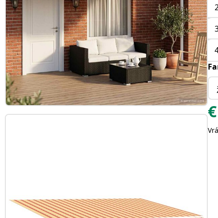
Fa
€
Vr