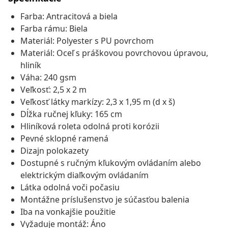
Farba: Antracitová a biela
Farba rámu: Biela
Materiál: Polyester s PU povrchom
Materiál: Oceľ s práškovou povrchovou úpravou,
hliník
Váha: 240 gsm
Veľkosť: 2,5 x 2 m
Veľkosť látky markízy: 2,3 x 1,95 m (d x š)
Dĺžka ručnej kľuky: 165 cm
Hliníková roleta odolná proti korózii
Pevné sklopné ramená
Dizajn polokazety
Dostupné s ručným kľukovým ovládaním alebo
elektrickým diaľkovým ovládaním
Látka odolná voči počasiu
Montážne príslušenstvo je súčasťou balenia
Iba na vonkajšie použitie
Vyžaduje montáž: Áno