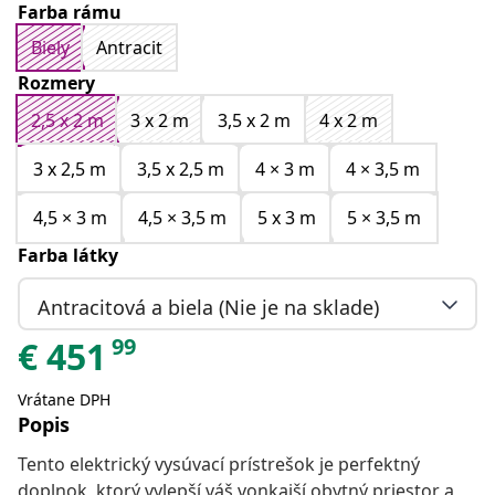
Farba rámu
Biely
Antracit
Rozmery
2,5 x 2 m
3 x 2 m
3,5 x 2 m
4 x 2 m
3 x 2,5 m
3,5 x 2,5 m
4 × 3 m
4 × 3,5 m
4,5 × 3 m
4,5 × 3,5 m
5 x 3 m
5 × 3,5 m
Farba látky
Antracitová a biela (Nie je na sklade)
99
€
451
Vrátane DPH
Popis
Tento elektrický vysúvací prístrešok je perfektný
doplnok, ktorý vylepší váš vonkajší obytný priestor a