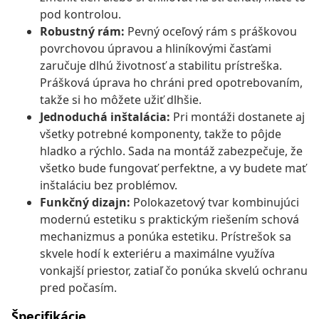
pod kontrolou.
Robustný rám:
Pevný oceľový rám s práškovou
povrchovou úpravou a hliníkovými časťami
zaručuje dlhú životnosť a stabilitu prístreška.
Prášková úprava ho chráni pred opotrebovaním,
takže si ho môžete užiť dlhšie.
Jednoduchá inštalácia:
Pri montáži dostanete aj
všetky potrebné komponenty, takže to pôjde
hladko a rýchlo. Sada na montáž zabezpečuje, že
všetko bude fungovať perfektne, a vy budete mať
inštaláciu bez problémov.
Funkčný dizajn:
Polokazetový tvar kombinujúci
modernú estetiku s praktickým riešením schová
mechanizmus a ponúka estetiku. Prístrešok sa
skvele hodí k exteriéru a maximálne využíva
vonkajší priestor, zatiaľ čo ponúka skvelú ochranu
pred počasím.
Špecifikácie