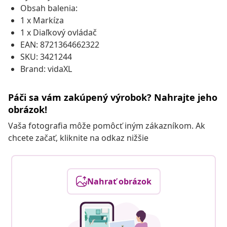
Obsah balenia:
1 x Markíza
1 x Diaľkový ovládač
EAN: 8721364662322
SKU: 3421244
Brand: vidaXL
Páči sa vám zakúpený výrobok? Nahrajte jeho
obrázok!
Vaša fotografia môže pomôcť iným zákazníkom. Ak
chcete začať, kliknite na odkaz nižšie
Nahrať obrázok