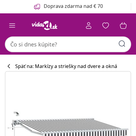
Predchádzajúce
Ďalšie
Doprava zdarma nad € 70
Späť na: Markízy a striešky nad dvere a okná