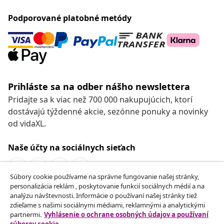
Podporované platobné metódy
Prihláste sa na odber nášho newslettera
Pridajte sa k viac než 700 000 nakupujúcich, ktorí
dostávajú týždenné akcie, sezónne ponuky a novinky
od vidaXL.
Naše účty na sociálnych sieťach
Súbory cookie používame na správne fungovanie našej stránky,
personalizácia reklám , poskytovanie funkcií sociálnych médií a na
Odstúpenie od zmluvy
analýzu návštevnosti. Informácie o používaní našej stránky tiež
zdieľame s našimi sociálnymi médiami, reklamnými a analytickými
Odošlite žiadosť o odstúpenie od vašej objednávky.
partnermi.
Vyhlásenie o ochrane osobných údajov a používaní