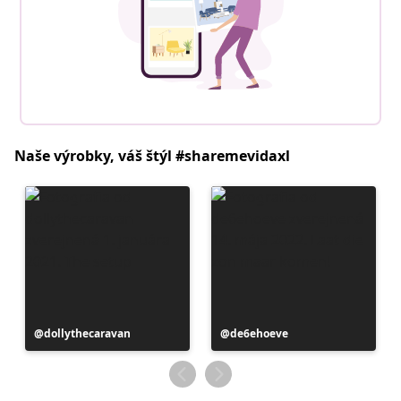
Naše výrobky, váš štýl #sharemevidaxl
Príspevok
dollythecaravan
Príspevok
de6ehoeve
zverejnil
zverejnil