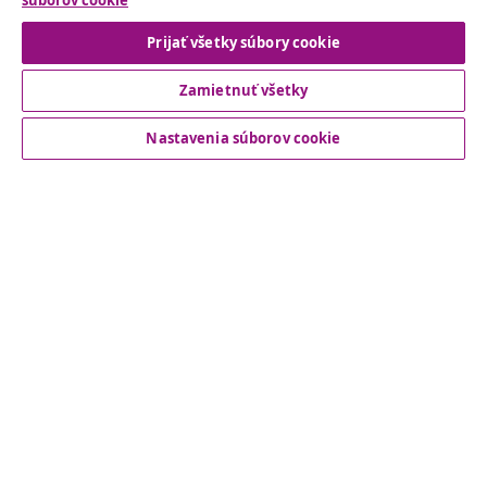
súborov cookie
Odstúpenie od zmluvy
Prijať všetky súbory cookie
Zamietnuť všetky
Zákaznícky Servis
Nastavenia súborov cookie
Obchodní partneri
vidaXL
Nájdite viac
© 2008-2026 vidaXL www.vidaxl.sk je webová stránka vidaXL