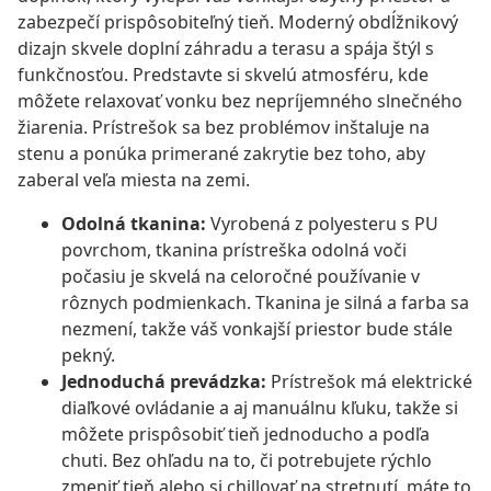
zabezpečí prispôsobiteľný tieň. Moderný obdĺžnikový
dizajn skvele doplní záhradu a terasu a spája štýl s
funkčnosťou. Predstavte si skvelú atmosféru, kde
môžete relaxovať vonku bez nepríjemného slnečného
žiarenia. Prístrešok sa bez problémov inštaluje na
stenu a ponúka primerané zakrytie bez toho, aby
zaberal veľa miesta na zemi.
Odolná tkanina:
Vyrobená z polyesteru s PU
povrchom, tkanina prístreška odolná voči
počasiu je skvelá na celoročné používanie v
rôznych podmienkach. Tkanina je silná a farba sa
nezmení, takže váš vonkajší priestor bude stále
pekný.
Jednoduchá prevádzka:
Prístrešok má elektrické
diaľkové ovládanie a aj manuálnu kľuku, takže si
môžete prispôsobiť tieň jednoducho a podľa
chuti. Bez ohľadu na to, či potrebujete rýchlo
zmeniť tieň alebo si chillovať na stretnutí, máte to