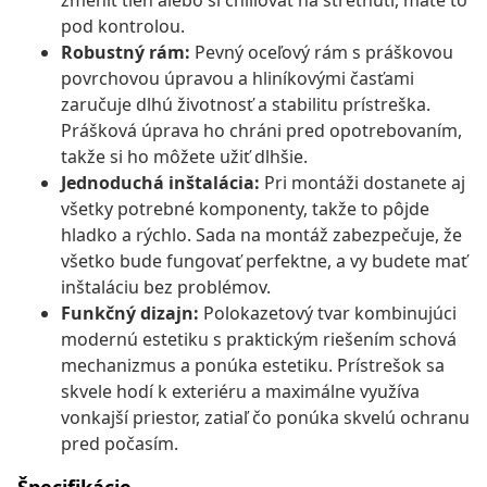
zmeniť tieň alebo si chillovať na stretnutí, máte to
pod kontrolou.
Robustný rám:
Pevný oceľový rám s práškovou
povrchovou úpravou a hliníkovými časťami
zaručuje dlhú životnosť a stabilitu prístreška.
Prášková úprava ho chráni pred opotrebovaním,
takže si ho môžete užiť dlhšie.
Jednoduchá inštalácia:
Pri montáži dostanete aj
všetky potrebné komponenty, takže to pôjde
hladko a rýchlo. Sada na montáž zabezpečuje, že
všetko bude fungovať perfektne, a vy budete mať
inštaláciu bez problémov.
Funkčný dizajn:
Polokazetový tvar kombinujúci
modernú estetiku s praktickým riešením schová
mechanizmus a ponúka estetiku. Prístrešok sa
skvele hodí k exteriéru a maximálne využíva
vonkajší priestor, zatiaľ čo ponúka skvelú ochranu
pred počasím.