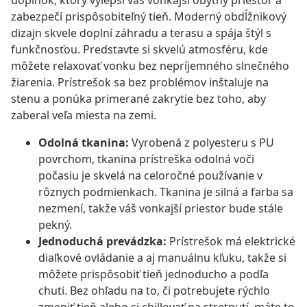
doplnok, ktorý vylepší váš vonkajší obytný priestor a
zabezpečí prispôsobiteľný tieň. Moderný obdĺžnikový
dizajn skvele doplní záhradu a terasu a spája štýl s
funkčnosťou. Predstavte si skvelú atmosféru, kde
môžete relaxovať vonku bez nepríjemného slnečného
žiarenia. Prístrešok sa bez problémov inštaluje na
stenu a ponúka primerané zakrytie bez toho, aby
zaberal veľa miesta na zemi.
Odolná tkanina:
Vyrobená z polyesteru s PU
povrchom, tkanina prístreška odolná voči
počasiu je skvelá na celoročné používanie v
rôznych podmienkach. Tkanina je silná a farba sa
nezmení, takže váš vonkajší priestor bude stále
pekný.
Jednoduchá prevádzka:
Prístrešok má elektrické
diaľkové ovládanie a aj manuálnu kľuku, takže si
môžete prispôsobiť tieň jednoducho a podľa
chuti. Bez ohľadu na to, či potrebujete rýchlo