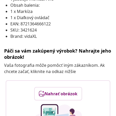
Obsah balenia:
1 x Markíza
1 x Diaľkový ovládač
EAN: 8721364666122
SKU: 3421624
Brand: vidaXL
Páči sa vám zakúpený výrobok? Nahrajte jeho
obrázok!
Vaša fotografia môže pomôcť iným zákazníkom. Ak
chcete začať, kliknite na odkaz nižšie
Nahrať obrázok