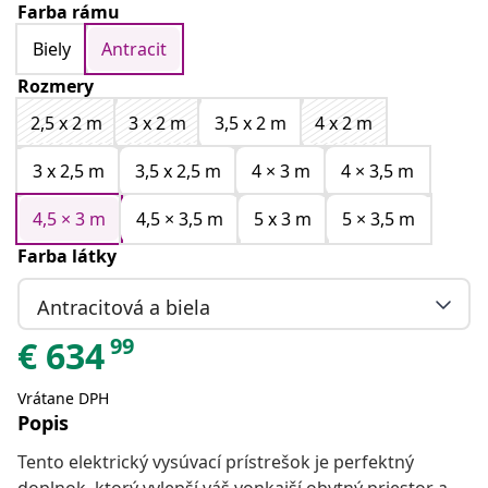
Farba rámu
Biely
Antracit
Rozmery
2,5 x 2 m
3 x 2 m
3,5 x 2 m
4 x 2 m
3 x 2,5 m
3,5 x 2,5 m
4 × 3 m
4 × 3,5 m
4,5 × 3 m
4,5 × 3,5 m
5 x 3 m
5 × 3,5 m
Farba látky
Antracitová a biela
99
€
634
Vrátane DPH
Popis
Tento elektrický vysúvací prístrešok je perfektný