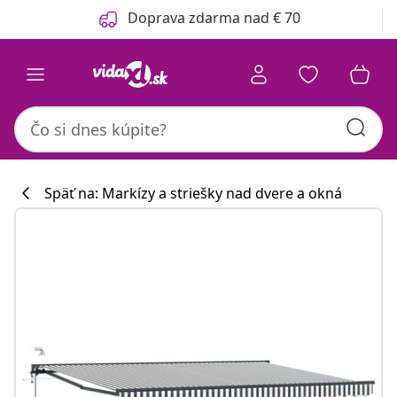
Predchádzajúce
Ďalšie
Doprava zdarma nad € 70
Späť na: Markízy a striešky nad dvere a okná