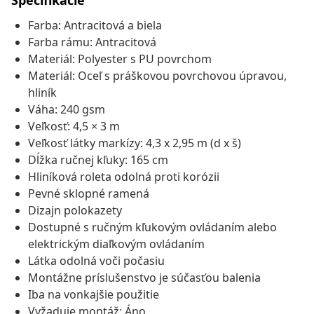
Špecifikácie
Farba: Antracitová a biela
Farba rámu: Antracitová
Materiál: Polyester s PU povrchom
Materiál: Oceľ s práškovou povrchovou úpravou,
hliník
Váha: 240 gsm
Veľkosť: 4,5 × 3 m
Veľkosť látky markízy: 4,3 x 2,95 m (d x š)
Dĺžka ručnej kľuky: 165 cm
Hliníková roleta odolná proti korózii
Pevné sklopné ramená
Dizajn polokazety
Dostupné s ručným kľukovým ovládaním alebo
elektrickým diaľkovým ovládaním
Látka odolná voči počasiu
Montážne príslušenstvo je súčasťou balenia
Iba na vonkajšie použitie
Vyžaduje montáž: Áno