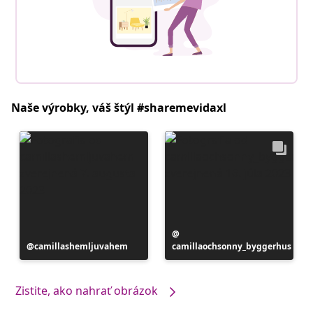
Naše výrobky, váš štýl #sharemevidaxl
Príspevok
Príspevok
camillashemljuvahem
camillaochsonny_byggerhus
zverejnil
zverejnil
Zistite, ako nahrať obrázok