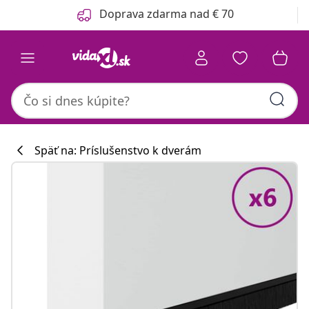
Predchádzajúce
Ďalšie
Doprava zdarma nad € 70
Späť na: Príslušenstvo k dverám