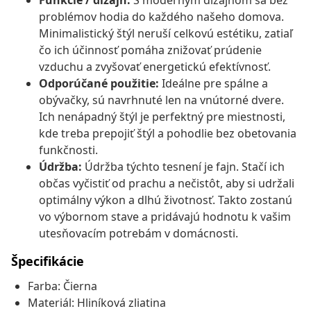
Funkcie / dizajn:
S moderným dizajnom sa bez
problémov hodia do každého našeho domova.
Minimalistický štýl neruší celkovú estétiku, zatiaľ
čo ich účinnosť pomáha znižovať prúdenie
vzduchu a zvyšovať energetickú efektívnosť.
Odporúčané použitie:
Ideálne pre spálne a
obývačky, sú navrhnuté len na vnútorné dvere.
Ich nenápadný štýl je perfektný pre miestnosti,
kde treba prepojiť štýl a pohodlie bez obetovania
funkčnosti.
Údržba:
Údržba týchto tesnení je fajn. Stačí ich
občas vyčistiť od prachu a nečistôt, aby si udržali
optimálny výkon a dlhú životnosť. Takto zostanú
vo výbornom stave a pridávajú hodnotu k vašim
utesňovacím potrebám v domácnosti.
Špecifikácie
Farba: Čierna
Materiál: Hliníková zliatina