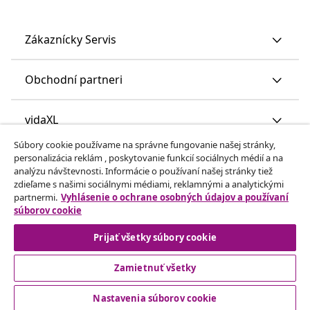
Zákaznícky Servis
Obchodní partneri
vidaXL
Súbory cookie používame na správne fungovanie našej stránky,
personalizácia reklám , poskytovanie funkcií sociálnych médií a na
Nájdite viac
analýzu návštevnosti. Informácie o používaní našej stránky tiež
zdieľame s našimi sociálnymi médiami, reklamnými a analytickými
partnermi.
Vyhlásenie o ochrane osobných údajov a používaní
súborov cookie
Prijať všetky súbory cookie
Zamietnuť všetky
© 2008-2026 vidaXL www.vidaxl.sk je webová stránka vidaXL
Marketplace Europe B.V.
Nastavenia súborov cookie