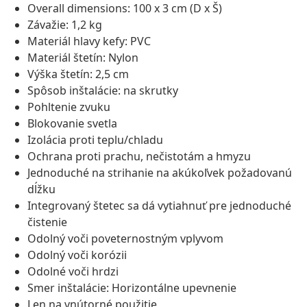
Overall dimensions: 100 x 3 cm (D x Š)
Závažie: 1,2 kg
Materiál hlavy kefy: PVC
Materiál štetín: Nylon
Výška štetín: 2,5 cm
Spôsob inštalácie: na skrutky
Pohltenie zvuku
Blokovanie svetla
Izolácia proti teplu/chladu
Ochrana proti prachu, nečistotám a hmyzu
Jednoduché na strihanie na akúkoľvek požadovanú
dĺžku
Integrovaný štetec sa dá vytiahnuť pre jednoduché
čistenie
Odolný voči poveternostným vplyvom
Odolný voči korózii
Odolné voči hrdzi
Smer inštalácie: Horizontálne upevnenie
Len na vnútorné použitie