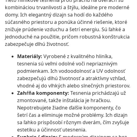
Tieto hliníkové tesnenia proti prachu na dverách sú
kombináciou trvanlivosti a štýlu, ideálne pre moderné
domy. Ich elegantný dizajn sa hodí do každého
súčasného priestoru a ponúka účinné riešenie, ktoré
znižuje prúdenie vzduchu a šetrí energiu. Sú ľahké a
jednoduché na použitie, pričom robustná konštrukcia
zabezpečuje dlhú životnosť.
Materiály:
Vyrobené z kvalitného hliníka,
tesnenia sú veľmi odolné voči nepriaznivým
podmienkam. Ich vodoodolnosť a UV odolnosť
zabezpečujú dlhú životnosť a atraktívny vzhľad,
vhodné aj do vlhkých alebo slnečných priestorov.
Zahŕňa komponenty:
Tesnenia prichádzajú už
zmontované, takže inštalácia je hračkou.
Nepotrebujete žiadne ďalšie komponenty, čo
šetrí čas a eliminuje možné problémy. Ich dizajn
sa ľahko prispôsobí rôznym dverám, čím zvyšuje
estetiku a účinnosť utesnenia.