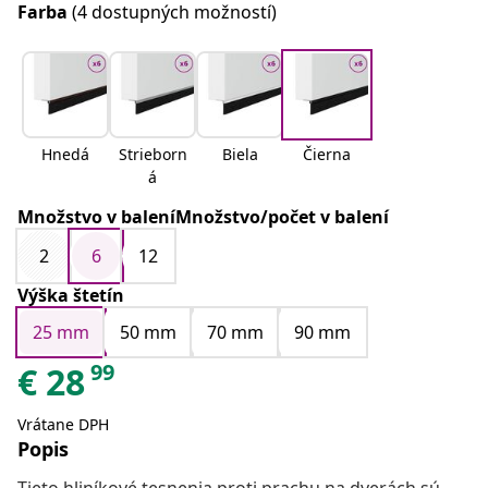
Farba
(4 dostupných možností)
Hnedá
Strieborn
Biela
Čierna
á
Množstvo v baleníMnožstvo/počet v balení
2
6
12
Výška štetín
25 mm
50 mm
70 mm
90 mm
99
€
28
Vrátane DPH
Popis