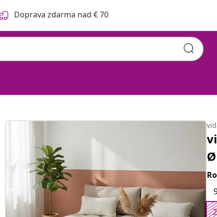
Doprava zdarma nad € 70
cm Juta
vi
v
Ø
Ro