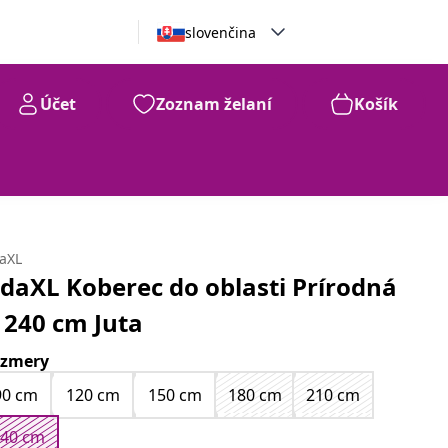
slovenčina
Účet
Zoznam želaní
Košík
99
€
155
daXL
idaXL Koberec do oblasti Prírodná
 240 cm Juta
zmery
90 cm
120 cm
150 cm
180 cm
210 cm
240 cm