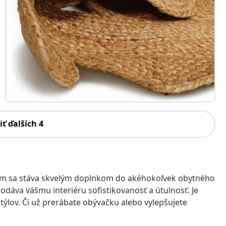
iť ďalších 4
čím sa stáva skvelým doplnkom do akéhokoľvek obytného
odáva vášmu interiéru sofistikovanosť a útulnosť. Je
týlov. Či už prerábate obývačku alebo vylepšujete