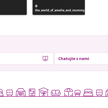
Príspevok
the_world_of_amelia_and_mummy_
zverejnil
Príspev
homebye
zverejni
Chatujte s nami