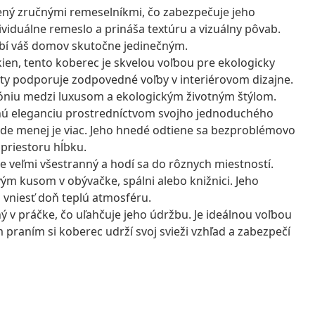
ený zručnými remeselníkmi, čo zabezpečuje jeho
ividuálne remeslo a prináša textúru a vizuálny pôvab.
obí váš domov skutočne jedinečným.
ien, tento koberec je skvelou voľbou pre ekologicky
ty podporuje zodpovedné voľby v interiérovom dizajne.
óniu medzi luxusom a ekologickým životným štýlom.
ú eleganciu prostredníctvom svojho jednoduchého
 kde menej je viac. Jeho hnedé odtiene sa bezproblémovo
priestoru hĺbku.
e veľmi všestranný a hodí sa do rôznych miestností.
m kusom v obývačke, spálni alebo knižnici. Jeho
 vniesť doň teplú atmosféru.
ý v práčke, čo uľahčuje jeho údržbu. Je ideálnou voľbou
m praním si koberec udrží svoj svieži vzhľad a zabezpečí