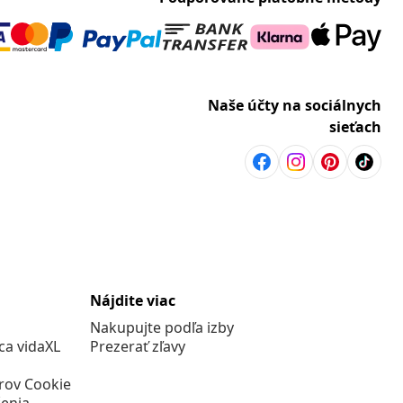
Naše účty na sociálnych
sieťach
Nájdite viac
Nakupujte podľa izby
a vidaXL
Prezerať zľavy
rov Cookie