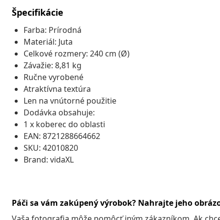
Špecifikácie
Farba: Prírodná
Materiál: Juta
Celkové rozmery: 240 cm (Ø)
Závažie: 8,81 kg
Ručne vyrobené
Atraktívna textúra
Len na vnútorné použitie
Dodávka obsahuje:
1 x koberec do oblasti
EAN: 8721288664662
SKU: 42010820
Brand: vidaXL
Páči sa vám zakúpený výrobok? Nahrajte jeho obráz
Vaša fotografia môže pomôcť iným zákazníkom. Ak chcete