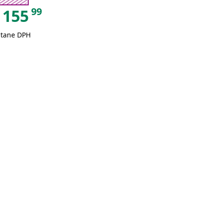
99
155
átane DPH