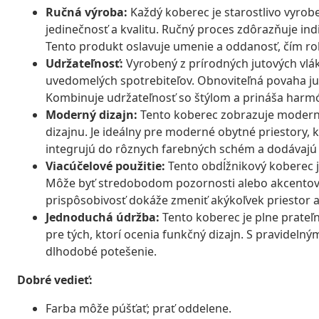
Ručná výroba:
Každý koberec je starostlivo vyrob
jedinečnosť a kvalitu. Ručný proces zdôrazňuje ind
Tento produkt oslavuje umenie a oddanosť, čím r
Udržateľnosť:
Vyrobený z prírodných jutových vlák
uvedomelých spotrebiteľov. Obnoviteľná povaha ju
Kombinuje udržateľnosť so štýlom a prináša harm
Moderný dizajn:
Tento koberec zobrazuje modern
dizajnu. Je ideálny pre moderné obytné priestory,
integrujú do rôznych farebných schém a dodávajú 
Viacúčelové použitie:
Tento obdĺžnikový koberec j
Môže byť stredobodom pozornosti alebo akcentový
prispôsobivosť dokáže zmeniť akýkoľvek priestor a
Jednoduchá údržba:
Tento koberec je plne prateľn
pre tých, ktorí ocenia funkčný dizajn. S pravidelný
dlhodobé potešenie.
Dobré vedieť:
Farba môže púšťať; prať oddelene.