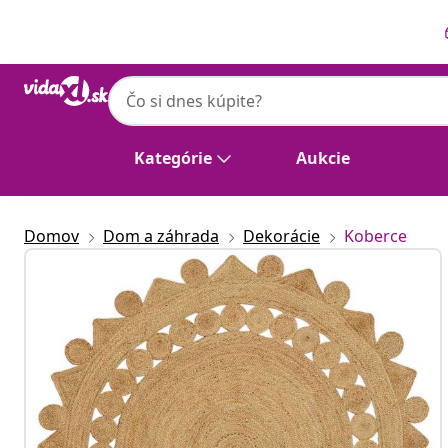
Predchádzajúce
Ďalšie
vidaXL
vidaXL Koberec do oblasti Prírodná Ø 240 
Kategórie
Aukcie
Domov
Dom a záhrada
Dekorácie
Koberce