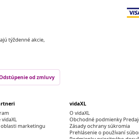
vajú týždenné akcie,
Odstúpenie od zmluvy
rtneri
vidaXL
gram
O vidaXL
e vidaXL
Obchodné podmienky Predajc
 oblasti marketingu
Zásady ochrany súkromia
Prehlásenie o používaní súbo