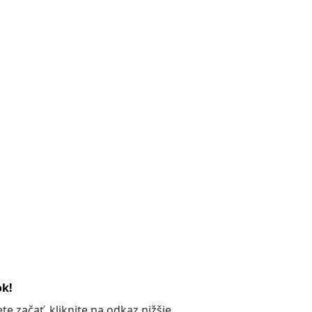
ok!
 začať, kliknite na odkaz nižšie