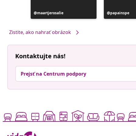
Príspevok
maartjerosalie
Príspevok
papainspe
zverejnil
zverejnil
Zistite, ako nahrať obrázok
Kontaktujte nás!
Prejsť na Centrum podpory