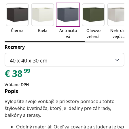
Čierna
Biela
Antracito
Olivovo
Nehrdza
vá
zelená
vejúca
oceľ
Rozmery
40 x 40 x 30 cm
99
€
38
Vrátane DPH
Popis
Vylepšite svoje vonkajšie priestory pomocou tohto
štýlového kvetináča, ktorý je ideálny pre záhrady,
balkóny a terasy.
Odolný materiál: Oceľ valcovaná za studena je typ