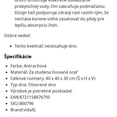
dnom umožňuje efektívne odvádzanie
prebytočnej vody, čím zabraňuje podmáčaniu.
Dizajn tiež podporuje zdravý rast rastlín tým, že
necháva korene voľne zasahovať do pôdy pre
lepšiu absorpciu živín.
Dobre vedieť:
Tento kvetináč neobsahuje dno.
Špecifikácie
Farba: Antracitová
Materiál: Za studena lisovaná oceľ
Celkové rozmery: 40 x 40 x 30 cm (Š x H x V)
Typ dna: Otvorené dno
Výrobok je potrebné poskladať
EAN:8721158676795
SKU:860796
Brand:vidaXL