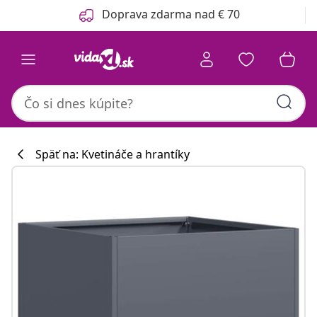
Predchádzajúce
Ďalšie
Doprava zdarma nad € 70
Späť na: Kvetináče a hrantíky