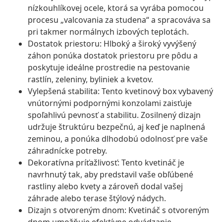
nízkouhlíkovej ocele, ktorá sa vyrába pomocou
procesu „valcovania za studena“ a spracováva sa
pri takmer normálnych izbových teplotách.
Dostatok priestoru: Hlboký a široký vyvýšený
záhon ponúka dostatok priestoru pre pôdu a
poskytuje ideálne prostredie na pestovanie
rastlín, zeleniny, byliniek a kvetov.
Vylepšená stabilita: Tento kvetinový box vybavený
vnútornými podpornými konzolami zaisťuje
spoľahlivú pevnosť a stabilitu. Zosilnený dizajn
udržuje štruktúru bezpečnú, aj keď je naplnená
zeminou, a ponúka dlhodobú odolnosť pre vaše
záhradnícke potreby.
Dekoratívna príťažlivosť: Tento kvetináč je
navrhnutý tak, aby predstavil vaše obľúbené
rastliny alebo kvety a zároveň dodal vašej
záhrade alebo terase štýlový nádych.
Dizajn s otvoreným dnom: Kvetináč s otvoreným