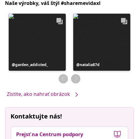
Naše výrobky, váš štýl #sharemevidaxl
Príspevok
garden_addicted_
Príspevok
natalia87d
zverejnil
zverejnil
Zistite, ako nahrať obrázok
Kontaktujte nás!
Prejsť na Centrum podpory