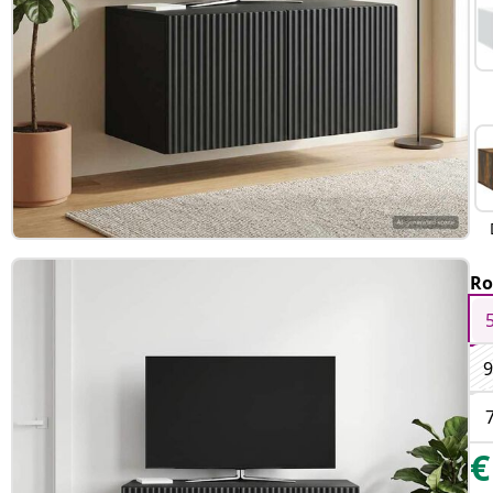
Ro
9
€