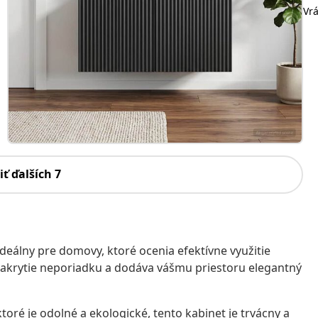
Vr
iť ďalších 7
ideálny pre domovy, ktoré ocenia efektívne využitie
zakrytie neporiadku a dodáva vášmu priestoru elegantný
toré je odolné a ekologické, tento kabinet je trvácny a