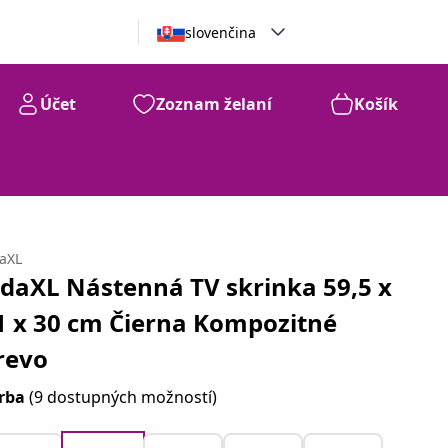
slovenčina
Účet
Zoznam želaní
Košík
daXL
idaXL Nástenná TV skrinka 59,5 x
1 x 30 cm Čierna Kompozitné
revo
rba
(9 dostupných možností)