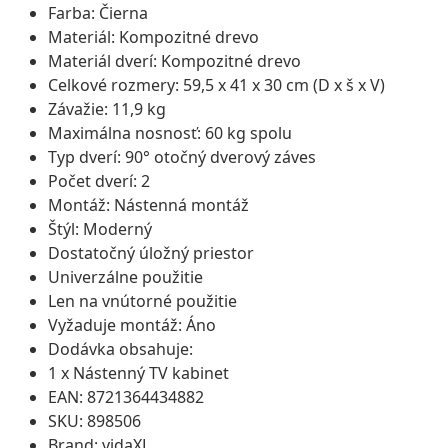
Farba: Čierna
Materiál: Kompozitné drevo
Materiál dverí: Kompozitné drevo
Celkové rozmery: 59,5 x 41 x 30 cm (D x š x V)
Závažie: 11,9 kg
Maximálna nosnosť: 60 kg spolu
Typ dverí: 90° otočný dverový záves
Počet dverí: 2
Montáž: Nástenná montáž
Štýl: Moderný
Dostatočný úložný priestor
Univerzálne použitie
Len na vnútorné použitie
Vyžaduje montáž: Áno
Dodávka obsahuje:
1 x Nástenný TV kabinet
EAN: 8721364434882
SKU: 898506
Brand: vidaXL