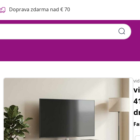
Doprava zdarma nad € 70
vi
v
4
d
Fa