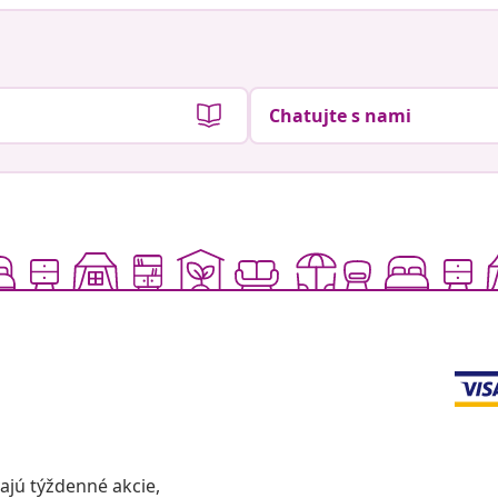
Chatujte s nami
vajú týždenné akcie,