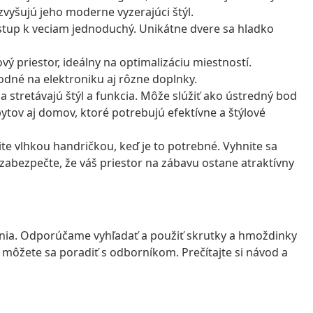
 zvyšujú jeho moderne vyzerajúci štýl.
ístup k veciam jednoduchý. Unikátne dvere sa hladko
ý priestor, ideálny na optimalizáciu miestností.
dné na elektroniku aj rôzne doplnky.
 stretávajú štýl a funkcia. Môže slúžiť ako ústredný bod
bytov aj domov, ktoré potrebujú efektívne a štýlové
te vlhkou handričkou, keď je to potrebné. Vyhnite sa
zabezpečte, že váš priestor na zábavu ostane atraktívny
enia. Odporúčame vyhľadať a použiť skrutky a hmoždinky
í, môžete sa poradiť s odborníkom. Prečítajte si návod a