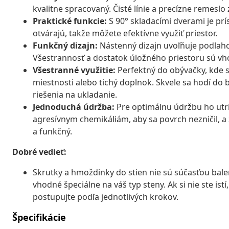
kvalitne spracovaný. Čisté línie a precízne remeslo
Praktické funkcie:
S 90° skladacími dverami je pr
otvárajú, takže môžete efektívne využiť priestor.
Funkčný dizajn:
Nástenný dizajn uvoľňuje podlahov
Všestrannosť a dostatok úložného priestoru sú vho
Všestranné využitie:
Perfektný do obývačky, kde sa
miestnosti alebo tichý doplnok. Skvele sa hodí do 
riešenia na ukladanie.
Jednoduchá údržba:
Pre optimálnu údržbu ho utri
agresívnym chemikáliám, aby sa povrch nezničil, a 
a funkčný.
Dobré vedieť:
Skrutky a hmoždinky do stien nie sú súčasťou bal
vhodné špeciálne na váš typ steny. Ak si nie ste ist
postupujte podľa jednotlivých krokov.
Špecifikácie