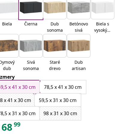
Biela
Čierna
Dub
Betónovo
Biela s
sonoma
sivá
vysokým
leskom
Dymový
Sivá
Staré
Dub
dub
sonoma
drevo
artisan
zmery
59,5 x 41 x 30 cm
78,5 x 41 x 30 cm
8 x 41 x 30 cm
59,5 x 31 x 30 cm
78,5 x 31 x 30 cm
98 x 31 x 30 cm
99
68