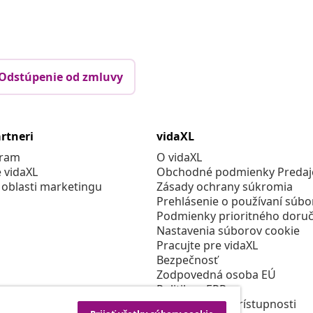
Odstúpenie od zmluvy
rtneri
vidaXL
gram
O vidaXL
e vidaXL
Obchodné podmienky Predajc
 oblasti marketingu
Zásady ochrany súkromia
Prehlásenie o používaní súbo
Podmienky prioritného doruč
Nastavenia súborov cookie
Pracujte pre vidaXL
Bezpečnosť
Zodpovedná osoba EÚ
Politikou EPR
Prehlásenie o prístupnosti