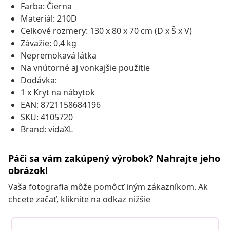
Farba: Čierna
Materiál: 210D
Celkové rozmery: 130 x 80 x 70 cm (D x Š x V)
Závažie: 0,4 kg
Nepremokavá látka
Na vnútorné aj vonkajšie použitie
Dodávka:
1 x Kryt na nábytok
EAN: 8721158684196
SKU: 4105720
Brand: vidaXL
Páči sa vám zakúpený výrobok? Nahrajte jeho
obrázok!
Vaša fotografia môže pomôcť iným zákazníkom. Ak
chcete začať, kliknite na odkaz nižšie