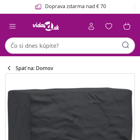
Predchádzajúce
Ďalšie
Doprava zdarma nad € 70
Späť na: Domov