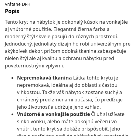
Vrátane DPH
Popis
Tento kryt na nábytok je dokonalý kúsok na vonkajšie
aj vnútorné použitie. Elegantná čierna farba a
moderný štýl skvele pasujú do rôznych prostredí.
Jednoduchý, jednoliaty dizajn ho robí univerzálnym pre
akýkoľvek dekor, pričom odolná tkanina zabezpečuje
nielen štýl ale aj kvalitu a ochranu nábytku pred
poveternostnými vplyvmi.
Nepremokavá tkanina
Látka tohto krytu je
nepremokavá, ideálna aj do oblastí s častou
vlhkosťou. Takže váš nábytok zostane suchý a
chránený pred zmenami počasia, čo predlžuje
jeho životnosť a udržuje jeho vzhľad.
Vnútorné a vonkajšie použitie
Či už si užívate
slnko vonku, alebo máte pokojnú večeru vo
vnútri, tento kryt sa dokáže prispôsobiť. Jeho