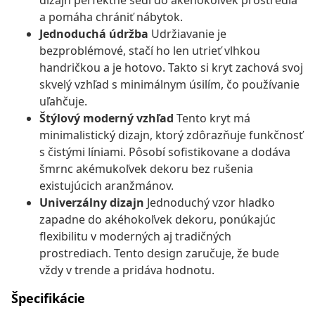
dizajn perfektne sedí do akéhokoľvek prostredia
a pomáha chrániť nábytok.
Jednoduchá údržba
Udržiavanie je
bezproblémové, stačí ho len utrieť vlhkou
handričkou a je hotovo. Takto si kryt zachová svoj
skvelý vzhľad s minimálnym úsilím, čo používanie
uľahčuje.
Štýlový moderný vzhľad
Tento kryt má
minimalistický dizajn, ktorý zdôrazňuje funkčnosť
s čistými líniami. Pôsobí sofistikovane a dodáva
šmrnc akémukoľvek dekoru bez rušenia
existujúcich aranžmánov.
Univerzálny dizajn
Jednoduchý vzor hladko
zapadne do akéhokoľvek dekoru, ponúkajúc
flexibilitu v moderných aj tradičných
prostrediach. Tento design zaručuje, že bude
vždy v trende a pridáva hodnotu.
Špecifikácie