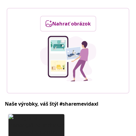
Nahrať obrázok
Naše výrobky, váš štýl #sharemevidaxl