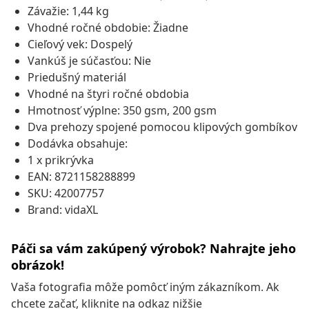
Závažie: 1,44 kg
Vhodné ročné obdobie: Žiadne
Cieľový vek: Dospelý
Vankúš je súčasťou: Nie
Priedušný materiál
Vhodné na štyri ročné obdobia
Hmotnosť výplne: 350 gsm, 200 gsm
Dva prehozy spojené pomocou klipových gombíkov
Dodávka obsahuje:
1 x prikrývka
EAN: 8721158288899
SKU: 42007757
Brand: vidaXL
Páči sa vám zakúpený výrobok? Nahrajte jeho
obrázok!
Vaša fotografia môže pomôcť iným zákazníkom. Ak
chcete začať, kliknite na odkaz nižšie