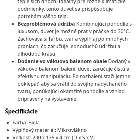
teplejších dňoch. Ideálny pre rôzne klimatické
podmienky, tento duvet sa prispôsobuje
potrebám vášho tela.
Bezproblémová údržba
Kombinujúci pohodlie s
luxusom, duvet je možné prať v práčke do 30°C.
Zachováva si farbu, tvar a výplň aj po mnohých
praniach, čo zaručuje jednoduchú údržbu a
dlhodobú krásu.
Dodanie vo vákuovo balenom obale
Dodaný v
vákuovo balenom balení, duvet zaručuje čistú a
efektívnu manipuláciu. Po rozbalení stačí jemne
poklepať, aby sa vrátil do svojho nadýchaného
tvaru, ponúkajúci okamžité pohodlie a vzhľad
pripravený na vystavenie.
Špecifikácie
Farba: Biela
Výplňový materiál: Mikrovlákno
Veľkosť: 200 x 135 x 4 cm (D x Š x V)