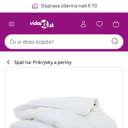
Predchádzajúce
Ďalšie
Doprava zdarma nad € 70
Späť na: Prikrývky a periny