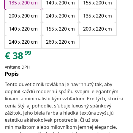
135 x 200 cm
140 x 200 cm
155 x 200 cm
200 x 200 cm
240 x 200 cm
135 x 220 cm
140 x 220 cm
155 x 220 cm
200 x 220 cm
240 x 220 cm
260 x 220 cm
99
€
38
Vrátane DPH
Popis
Tento duvet z mikrovlákna je navrhnutý tak, aby
doplnil každú modernú spálňu svojimi elegantnými
líniami a minimalistickým vzhľadom. Pre tých, ktorí si
cenia štýl aj pohodlie, sľubuje luxusný spánkový
zážitok. Jeho biela farba a hladká textúra zvyšujú
estetiku akéhokoľvek prostredia. Či už ste
minimalistom alebo milovníkom jemnej elegancie,