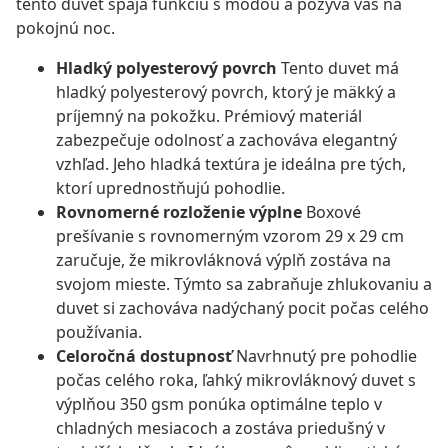
tento duvet spája funkciu s módou a pozýva vás na
pokojnú noc.
Hladký polyesterový povrch
Tento duvet má
hladký polyesterový povrch, ktorý je mäkký a
príjemný na pokožku. Prémiový materiál
zabezpečuje odolnosť a zachováva elegantný
vzhľad. Jeho hladká textúra je ideálna pre tých,
ktorí uprednostňujú pohodlie.
Rovnomerné rozloženie výplne
Boxové
prešívanie s rovnomerným vzorom 29 x 29 cm
zaručuje, že mikrovláknová výplň zostáva na
svojom mieste. Týmto sa zabraňuje zhlukovaniu a
duvet si zachováva nadýchaný pocit počas celého
používania.
Celoročná dostupnosť
Navrhnutý pre pohodlie
počas celého roka, ľahký mikrovláknový duvet s
výplňou 350 gsm ponúka optimálne teplo v
chladných mesiacoch a zostáva priedušný v