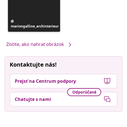
Príspevok
mariongalline_archinterieur
zverejnil
Zistite, ako nahrať obrázok
Kontaktujte nás!
Prejsť na Centrum podpory
Odporúčané
Chatujte s nami