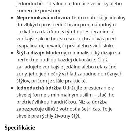
jednoduché – ideálne na domáce večierky alebo
komerčné priestory.
Nepremokavá ochrana
Tento materiál je ideálny
do vlhkých prostredí. Chráni pred náhodným
rozliatím a dažďom. S týmto prestieraním sú
vonkajšie akcie bez stresu – ochráni vás pred
kvapalinami, nevadí, či prší alebo svieti slnko.
Štýl a dizajn
Moderný, minimalistický dizajn sa
perfektne hodí do každej dekorácie. Či už
zariadujete vonkajšie jedálne alebo relaxačné
zóny, jeho jedinečný vzhľad zapadne do rôznych
štýlov, pričom je stále praktické.
Jednoduchá údržba
Udržujte prestieranie v
skvelej forme s minimálnym úsilím – stačí ho
pretrieť vlhkou handričkou. Nízka údržba
zabezpečuje dlhú životnosť a šetrí čas. To je
skvelé pre rýchly životný štýl.
Špecifikácie