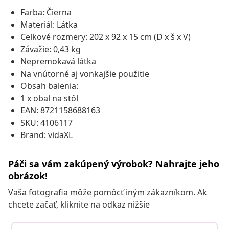
Farba: Čierna
Materiál: Látka
Celkové rozmery: 202 x 92 x 15 cm (D x š x V)
Závažie: 0,43 kg
Nepremokavá látka
Na vnútorné aj vonkajšie použitie
Obsah balenia:
1 x obal na stôl
EAN: 8721158688163
SKU: 4106117
Brand: vidaXL
Páči sa vám zakúpený výrobok? Nahrajte jeho
obrázok!
Vaša fotografia môže pomôcť iným zákazníkom. Ak
chcete začať, kliknite na odkaz nižšie