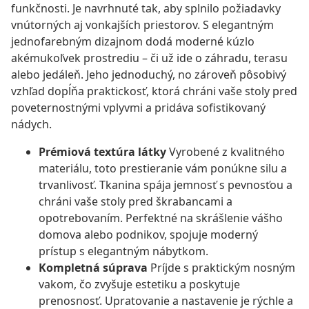
funkčnosti. Je navrhnuté tak, aby splnilo požiadavky
vnútorných aj vonkajších priestorov. S elegantným
jednofarebným dizajnom dodá moderné kúzlo
akémukoľvek prostrediu – či už ide o záhradu, terasu
alebo jedáleň. Jeho jednoduchý, no zároveň pôsobivý
vzhľad dopĺňa praktickosť, ktorá chráni vaše stoly pred
poveternostnými vplyvmi a pridáva sofistikovaný
nádych.
Prémiová textúra látky
Vyrobené z kvalitného
materiálu, toto prestieranie vám ponúkne silu a
trvanlivosť. Tkanina spája jemnosť s pevnosťou a
chráni vaše stoly pred škrabancami a
opotrebovaním. Perfektné na skrášlenie vášho
domova alebo podnikov, spojuje moderný
prístup s elegantným nábytkom.
Kompletná súprava
Príjde s praktickým nosným
vakom, čo zvyšuje estetiku a poskytuje
prenosnosť. Upratovanie a nastavenie je rýchle a