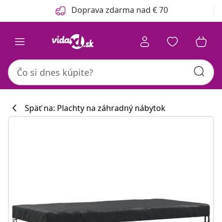
Predchádzajúce
Ďalšie
Doprava zdarma nad € 70
Späť na: Plachty na záhradný nábytok