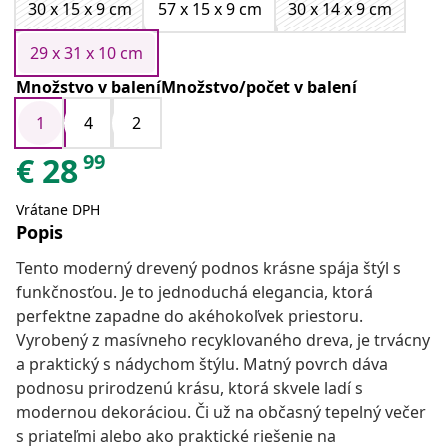
30 x 15 x 9 cm
57 x 15 x 9 cm
30 x 14 x 9 cm
29 x 31 x 10 cm
Množstvo v baleníMnožstvo/počet v balení
1
4
2
99
€
28
Vrátane DPH
Popis
Tento moderný drevený podnos krásne spája štýl s
funkčnosťou. Je to jednoduchá elegancia, ktorá
perfektne zapadne do akéhokoľvek priestoru.
Vyrobený z masívneho recyklovaného dreva, je trvácny
a praktický s nádychom štýlu. Matný povrch dáva
podnosu prirodzenú krásu, ktorá skvele ladí s
modernou dekoráciou. Či už na občasný tepelný večer
s priateľmi alebo ako praktické riešenie na