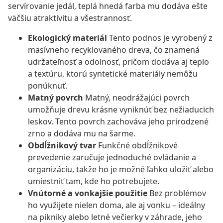
servírovanie jedál, teplá hnedá farba mu dodáva ešte
väčšiu atraktivitu a všestrannosť.
Ekologický materiál
Tento podnos je vyrobený z
masívneho recyklovaného dreva, čo znamená
udržateľnosť a odolnosť, pričom dodáva aj teplo
a textúru, ktorú syntetické materiály nemôžu
ponúknuť.
Matný povrch
Matný, neodrážajúci povrch
umožňuje drevu krásne vyniknúť bez nežiaducich
leskov. Tento povrch zachováva jeho prirodzené
zrno a dodáva mu na šarme.
Obdĺžnikový tvar
Funkčné obdĺžnikové
prevedenie zaručuje jednoduché ovládanie a
organizáciu, takže ho je možné ľahko uložiť alebo
umiestniť tam, kde ho potrebujete.
Vnútorné a vonkajšie použitie
Bez problémov
ho využijete nielen doma, ale aj vonku – ideálny
na pikniky alebo letné večierky v záhrade, jeho