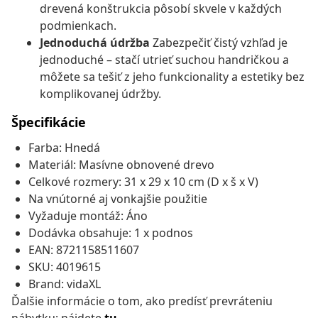
drevená konštrukcia pôsobí skvele v každých
podmienkach.
Jednoduchá údržba
Zabezpečiť čistý vzhľad je
jednoduché – stačí utrieť suchou handričkou a
môžete sa tešiť z jeho funkcionality a estetiky bez
komplikovanej údržby.
Špecifikácie
Farba: Hnedá
Materiál: Masívne obnovené drevo
Celkové rozmery: 31 x 29 x 10 cm (D x š x V)
Na vnútorné aj vonkajšie použitie
Vyžaduje montáž: Áno
Dodávka obsahuje: 1 x podnos
EAN: 8721158511607
SKU: 4019615
Brand: vidaXL
Ďalšie informácie o tom, ako predísť prevráteniu