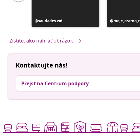
Príspevok
saudades.wd
Príspevok
moje_czarno_
zverejnil
zverejnil
Zistite, ako nahrať obrázok
Kontaktujte nás!
Prejsť na Centrum podpory