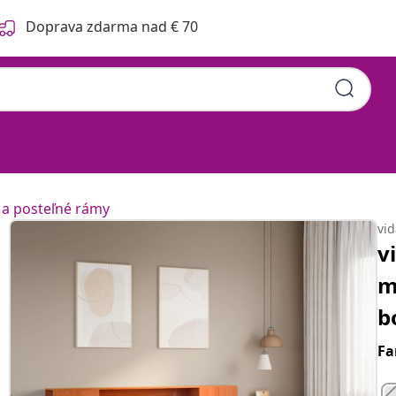
Doprava zdarma nad € 70
 a posteľné rámy
vi
v
m
b
Fa