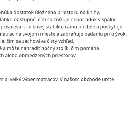
onúka dostatok úložného priestoru na knihy,
ľahko dostupné, čím sa znižuje neporiadok v spálni.
prispieva k celkovej stabilite rámu postele a poskytuje
 matrac na svojom mieste a zabraňuje padaniu prikrývok,
ele, čím sa zachováva čistý vzhľad.
né a môže nahradiť nočný stolík, čím pomáha
lých alebo obmedzených priestorov.
ám aj veľký výber matracov. V našom obchode určte