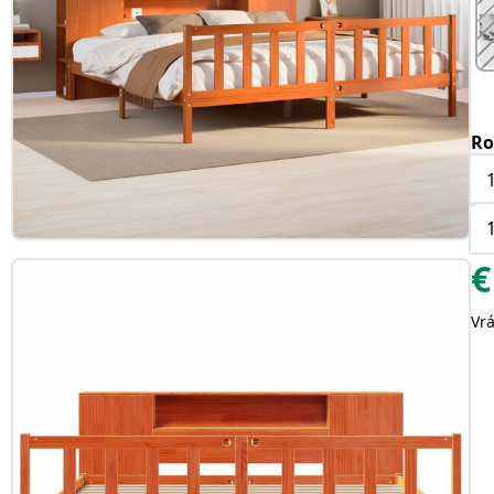
Ro
€
Vr