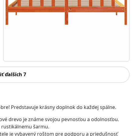
iť ďalších 7
obre! Predstavuje krásny doplnok do každej spálne.
cové drevo je známe svojou pevnosťou a odolnosťou.
ho rustikálnemu šarmu.
ele je vybavený roštom pre podporu a priedušnosť