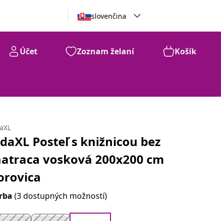
slovenčina
Účet
Zoznam želaní
Košík
daXL
idaXL Posteľ s knižnicou bez
atraca vosková 200x200 cm
orovica
rba
(3 dostupných možností)