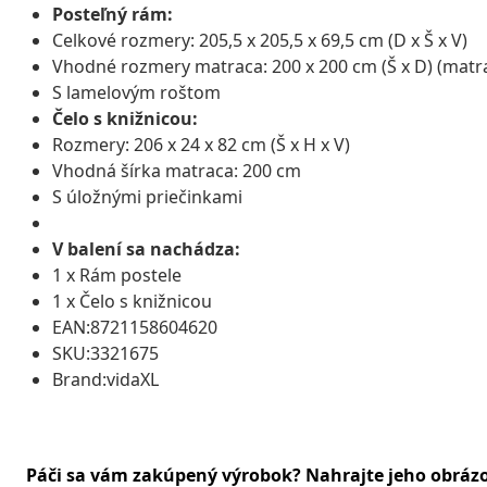
Posteľný rám:
Celkové rozmery: 205,5 x 205,5 x 69,5 cm (D x Š x V)
Vhodné rozmery matraca: 200 x 200 cm (Š x D) (matra
S lamelovým roštom
Čelo s knižnicou:
Rozmery: 206 x 24 x 82 cm (Š x H x V)
Vhodná šírka matraca: 200 cm
S úložnými priečinkami
V balení sa nachádza:
1 x Rám postele
1 x Čelo s knižnicou
EAN:8721158604620
SKU:3321675
Brand:vidaXL
Páči sa vám zakúpený výrobok? Nahrajte jeho obráz