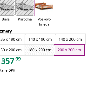
Biela
Prírodná
Voskovo
hnedá
zmery
135 x 190 cm
140 x 190 cm
140 x 200 cm
150 x 200 cm
180 x 200 cm
200 x 200 cm
99
357
átane DPH