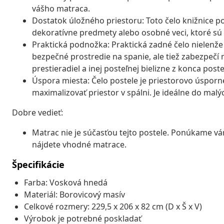
vášho matraca.
Dostatok úložného priestoru: Toto čelo knižnice p
dekoratívne predmety alebo osobné veci, ktoré sú 
Praktická podnožka: Praktická zadné čelo nielenže 
bezpečné prostredie na spanie, ale tiež zabezpečí
prestieradiel a inej posteľnej bielizne z konca post
Úspora miesta: Čelo postele je priestorovo úspor
maximalizovať priestor v spálni. Je ideálne do ma
Dobre vedieť:
Matrac nie je súčasťou tejto postele. Ponúkame v
nájdete vhodné matrace.
Špecifikácie
Farba: Vosková hnedá
Materiál: Borovicový masív
Celkové rozmery: 229,5 x 206 x 82 cm (D x Š x V)
Výrobok je potrebné poskladať