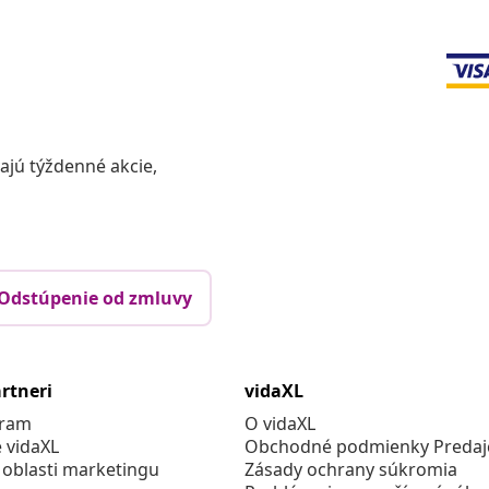
vajú týždenné akcie,
Odstúpenie od zmluvy
rtneri
vidaXL
gram
O vidaXL
e vidaXL
Obchodné podmienky Predajc
 oblasti marketingu
Zásady ochrany súkromia