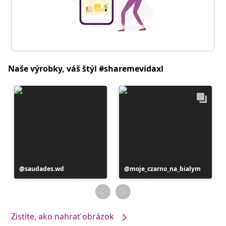
Naše výrobky, váš štýl #sharemevidaxl
Príspevok
saudades.wd
Príspevok
moje_czarno_na_bialym
zverejnil
zverejnil
Zistite, ako nahrať obrázok