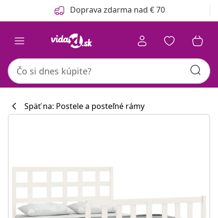
Predchádzajúce
Ďalšie
Doprava zdarma nad € 70
Späť na: Postele a posteľné rámy