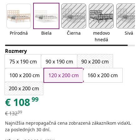
Prírodná
Biela
Čierna
medovo
Sivá
hnedá
Rozmery
75 x 190 cm
90 x 190 cm
90 x 200 cm
100 x 200 cm
120 x 200 cm
160 x 200 cm
200 x 200 cm
99
€
108
99
€
132
Najnižšia nepropagačná cena zobrazená zákazníkom vidaXL
za posledných 30 dní.