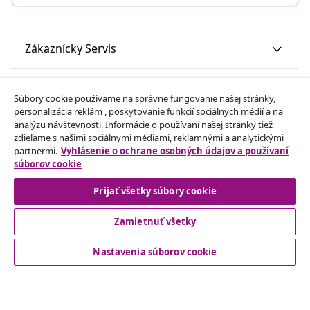
Zákaznícky Servis
Obchodní partneri
Súbory cookie používame na správne fungovanie našej stránky,
personalizácia reklám , poskytovanie funkcií sociálnych médií a na
analýzu návštevnosti. Informácie o používaní našej stránky tiež
vidaXL
zdieľame s našimi sociálnymi médiami, reklamnými a analytickými
partnermi.
Vyhlásenie o ochrane osobných údajov a používaní
súborov cookie
Nájdite viac
Prijať všetky súbory cookie
Zamietnuť všetky
Nastavenia súborov cookie
© 2008-2026 vidaXL www.vidaxl.sk je webová stránka vidaXL
Marketplace Europe B.V.