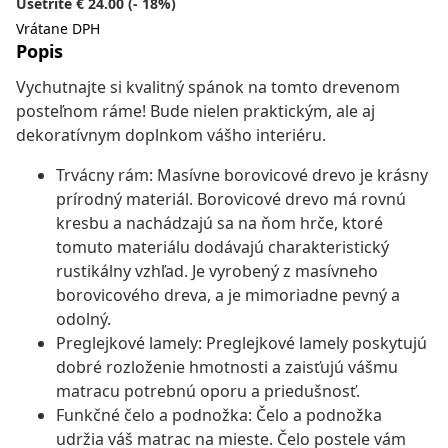
Ušetríte € 24.00 (- 18%)
Vrátane DPH
Popis
Vychutnajte si kvalitný spánok na tomto drevenom
posteľnom ráme! Bude nielen praktickým, ale aj
dekoratívnym doplnkom vášho interiéru.
Trvácny rám: Masívne borovicové drevo je krásny
prírodný materiál. Borovicové drevo má rovnú
kresbu a nachádzajú sa na ňom hrče, ktoré
tomuto materiálu dodávajú charakteristický
rustikálny vzhľad. Je vyrobený z masívneho
borovicového dreva, a je mimoriadne pevný a
odolný.
Preglejkové lamely: Preglejkové lamely poskytujú
dobré rozloženie hmotnosti a zaisťujú vášmu
matracu potrebnú oporu a priedušnosť.
Funkčné čelo a podnožka: Čelo a podnožka
udržia váš matrac na mieste. Čelo postele vám