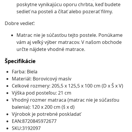
poskytne vynikajúcu oporu chrbta, keď budete
sedieť na posteli a čítať alebo pozerať filmy.
Dobre vedieť:
Matrac nie je súčasťou tejto postele. Ponúkame
vám aj veľký výber matracov. V našom obchode
určte nájdete vhodné matrace.
Špecifikácie
Farba: Biela
Materiál: Borovicový masív
Celkové rozmery: 205,5 x 125,5 x 100 cm (D x Š x V)
Výška pod posteľou: 21 cm
Vhodný rozmer matraca (matrac nie je súčasťou
balenia): 120 x 200 cm (š x d)
Výrobok je potrebné poskladať
EAN:8720845972677
SKU:3192097