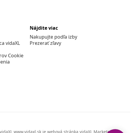
Nájdite viac
Nakupujte podľa izby
a vidaXL
Prezerať zľavy
rov Cookie
enia
vidaXL www.vidaxl.sk je webová stránka vidaXL Marketplace