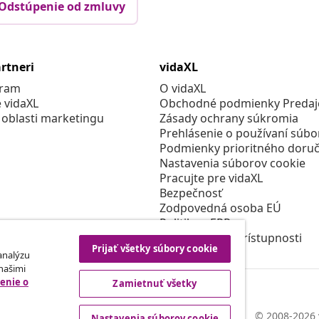
Odstúpenie od zmluvy
rtneri
vidaXL
gram
O vidaXL
e vidaXL
Obchodné podmienky Predajc
 oblasti marketingu
Zásady ochrany súkromia
Prehlásenie o používaní súbo
Podmienky prioritného doruč
Nastavenia súborov cookie
Pracujte pre vidaXL
Bezpečnosť
Zodpovedná osoba EÚ
Politikou EPR
Prehlásenie o prístupnosti
Prijať všetky súbory cookie
 analýzu
 našimi
enie o
Zamietnuť všetky
© 2008-2026 
Nastavenia súborov cookie