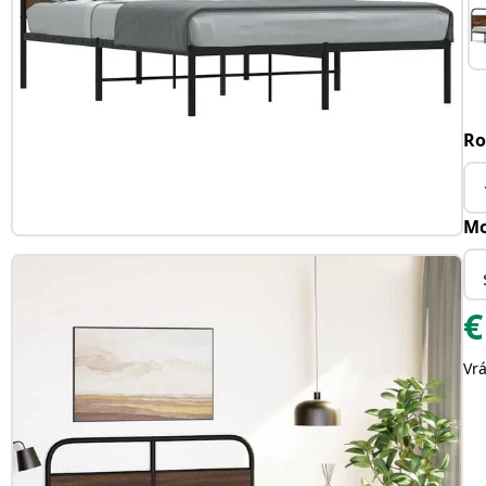
Ro
Mo
€
Vr