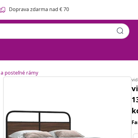
Doprava zdarma nad € 70
 a posteľné rámy
vi
v
1
k
Fa