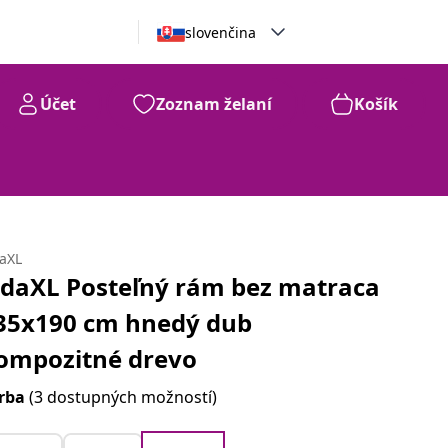
slovenčina
Účet
Zoznam želaní
Košík
daXL
idaXL Posteľný rám bez matraca
35x190 cm hnedý dub
ompozitné drevo
rba
(3 dostupných možností)