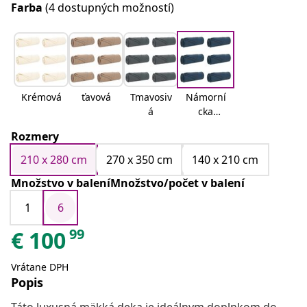
Farba
(4 dostupných možností)
Krémová
ťavová
Tmavosiv
Námorní
á
cka
modrá
Rozmery
210 x 280 cm
270 x 350 cm
140 x 210 cm
Množstvo v baleníMnožstvo/počet v balení
1
6
99
€
100
Vrátane DPH
Popis