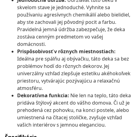
Jednoduchá údržba:
Udržiavať túto deku v
skvelom stave je jednoduché. Vyhnite sa
používaniu agresívnych chemikálií alebo bielidiel,
aby ste zachovali jej pôvodný pocit a farbu.
Pravidelná jemná údržba zabezpečuje, že deka
zostáva cenným predmetom vo vašej
domácnosti.
Prispôsobivosť v rôznych miestnostiach:
Ideálna pre spálňu aj obývačku, táto deka sa bez
problémov hodí do rôznych dekorov. Jej
univerzálny vzhľad zlepšuje estetiku akéhokoľvek
priestoru, vytvárajúc pozývajúcu a relaxačnú
atmosféru.
Dekoratívna funkcia:
Nie len na teplo, táto deka
pridáva štýlový akcent do vášho domova. Či už je
prehodená cez pohovku, na konci postele, alebo
umiestnená na čítacej stoličke, zvyšuje vzhľad
vašich interiérov s jemnou eleganciou.