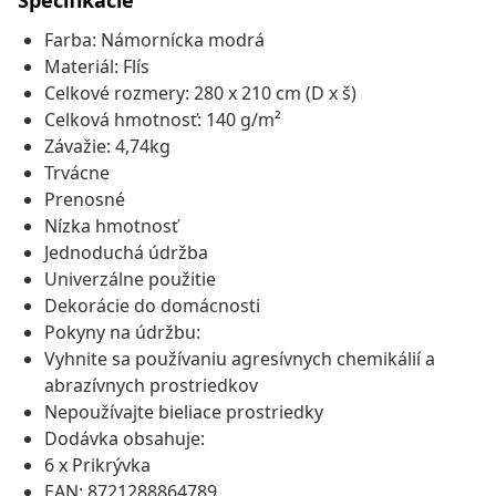
Špecifikácie
Farba: Námornícka modrá
Materiál: Flís
Celkové rozmery: 280 x 210 cm (D x š)
Celková hmotnosť: 140 g/m²
Závažie: 4,74kg
Trvácne
Prenosné
Nízka hmotnosť
Jednoduchá údržba
Univerzálne použitie
Dekorácie do domácnosti
Pokyny na údržbu:
Vyhnite sa používaniu agresívnych chemikálií a
abrazívnych prostriedkov
Nepoužívajte bieliace prostriedky
Dodávka obsahuje:
6 x Prikrývka
EAN: 8721288864789