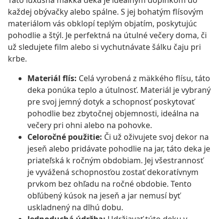
Táto luxusná mäkká deka je ideálnym doplnkom do
každej obývačky alebo spálne. S jej bohatým flísovým
materiálom vás obklopí teplým objatím, poskytujúc
pohodlie a štýl. Je perfektná na útulné večery doma, či
už sledujete film alebo si vychutnávate šálku čaju pri
krbe.
Materiál flís:
Celá vyrobená z mäkkého flísu, táto
deka ponúka teplo a útulnosť. Materiál je vybraný
pre svoj jemný dotyk a schopnosť poskytovať
pohodlie bez zbytočnej objemnosti, ideálna na
večery pri ohni alebo na pohovke.
Celoročné použitie:
Či už oživujete svoj dekor na
jeseň alebo pridávate pohodlie na jar, táto deka je
priateľská k ročným obdobiam. Jej všestrannosť
je vyvážená schopnosťou zostať dekoratívnym
prvkom bez ohľadu na ročné obdobie. Tento
obľúbený kúsok na jeseň a jar nemusí byť
uskladnený na dlhú dobu.