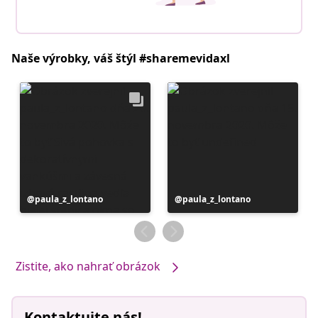
Naše výrobky, váš štýl #sharemevidaxl
Príspevok
paula_z_lontano
Príspevok
paula_z_lontano
zverejnil
zverejnil
Zistite, ako nahrať obrázok
Kontaktujte nás!