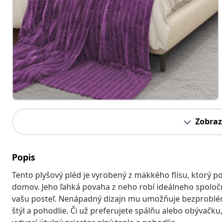
Zobraz
Popis
Tento plyšový pléd je vyrobený z mäkkého flísu, ktorý 
domov. Jeho ľahká povaha z neho robí ideálneho spoločn
vašu posteľ. Nenápadný dizajn mu umožňuje bezproblé
štýl a pohodlie. Či už preferujete spálňu alebo obývačk