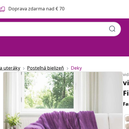
Doprava zdarma nad € 70
 a uteráky
Posteľná bielizeň
Deky
vi
v
F
Fa