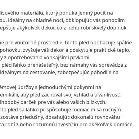
lísového materiálu, ktorý ponúka jemný pocit na
ou, ideálny na chladné noci, obklopujúc vás pohodlím
lepšuje akýkoľvek dekor, čo z neho robí skvelý doplnok
e pre vnútorné prostredie, tento pléd obohacuje spálne
 pohovku, zvyšuje váš dekor a poskytuje praktické teplo.
vy z opotrebovania vonkajšími prvkami.
 pléd ľahko prenášateľný, bez námahy vás sprevádza z
 ideálnym na cestovanie, zabezpečujúc pohodlie na
blémovej údržby s jednoduchými pokynmi na
mikálií, aby pléd zachoval svoj vzhľad a trvanlivosť.
lhodobý darček pre vás alebo vašich blízkych.
tento pléd sa ľahko prispôsobuje meniacim sa ročným
le zostáva priedušný, dosahujúc dokonalú rovnováhu
lita robí z neho rozumnú investíciu pre akékoľvek domáce