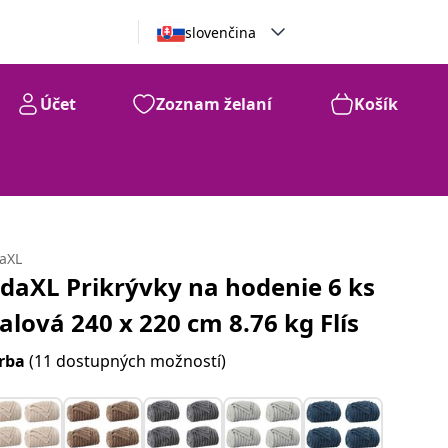
slovenčina
Účet
Zoznam želaní
Košík
daXL
idaXL Prikrývky na hodenie 6 ks
ialová 240 x 220 cm 8.76 kg Flís
rba
(11 dostupných možností)