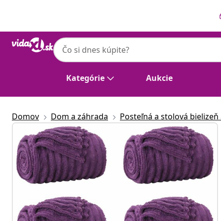
Predchádzajúce
Ďalšie
Kategórie
Aukcie
Domov
Dom a záhrada
Posteľná a stolová bielizeň