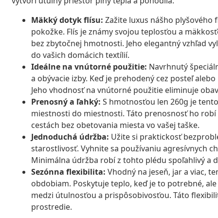
vytvorí útulný priestor plný tepla a pohodlia.
Mäkký dotyk flísu:
Zažite luxus nášho plyšového f
pokožke. Flís je známy svojou teplosťou a mäkkosť
bez zbytočnej hmotnosti. Jeho elegantný vzhľad vy
do vašich domácich textílií.
Ideálne na vnútorné použitie:
Navrhnutý špeciáln
a obývacie izby. Keď je prehodený cez posteľ alebo
Jeho vhodnosť na vnútorné použitie eliminuje oba
Prenosný a ľahký:
S hmotnosťou len 260g je tento
miestnosti do miestnosti. Táto prenosnosť ho robí
cestách bez obetovania miesta vo vašej taške.
Jednoduchá údržba:
Užite si praktickosť bezpro
starostlivosť. Vyhnite sa používaniu agresívnych che
Minimálna údržba robí z tohto plédu spoľahlivý a d
Sezónna flexibilita:
Vhodný na jeseň, jar a viac, 
obdobiam. Poskytuje teplo, keď je to potrebné, a
medzi útulnosťou a prispôsobivosťou. Táto flexibi
prostredie.