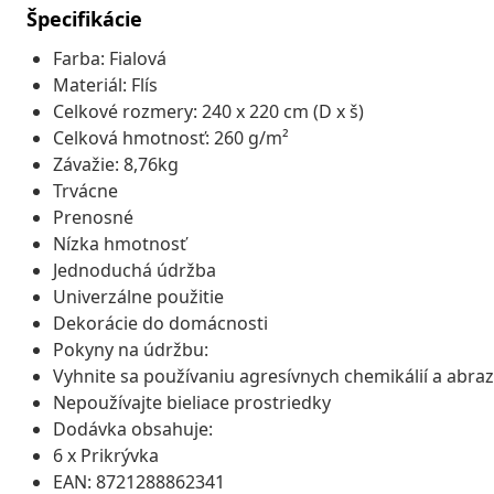
Špecifikácie
Farba: Fialová
Materiál: Flís
Celkové rozmery: 240 x 220 cm (D x š)
Celková hmotnosť: 260 g/m²
Závažie: 8,76kg
Trvácne
Prenosné
Nízka hmotnosť
Jednoduchá údržba
Univerzálne použitie
Dekorácie do domácnosti
Pokyny na údržbu:
Vyhnite sa používaniu agresívnych chemikálií a abra
Nepoužívajte bieliace prostriedky
Dodávka obsahuje:
6 x Prikrývka
EAN: 8721288862341