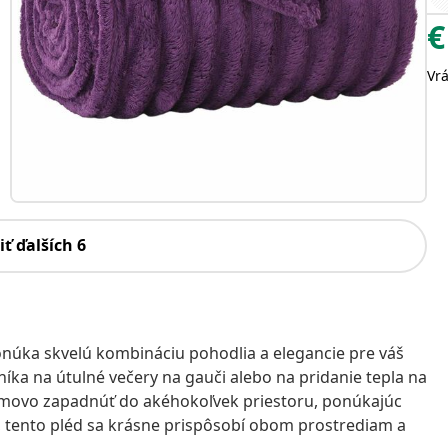
€
Vr
iť ďalších 6
ponúka skvelú kombináciu pohodlia a elegancie pre váš
íka na útulné večery na gauči alebo na pridanie tepla na
movo zapadnúť do akéhokoľvek priestoru, ponúkajúc
u, tento pléd sa krásne prispôsobí obom prostrediam a