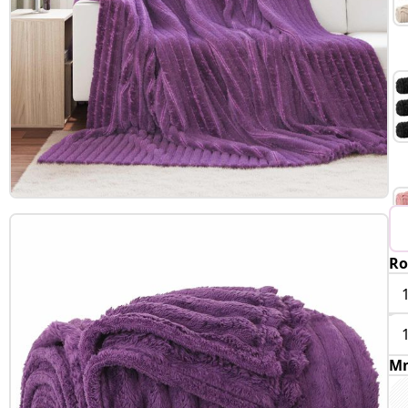
Ro
Mn