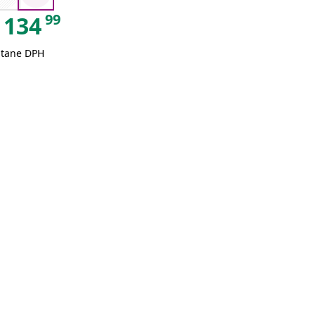
99
134
átane DPH