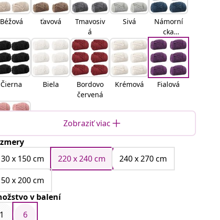
Béžová
ťavová
Tmavosiv
Sivá
Námorní
á
cka
modrá
Čierna
Biela
Bordovo
Krémová
Fialová
červená
Zobraziť viac
zmery
Ružová
130 x 150 cm
220 x 240 cm
240 x 270 cm
150 x 200 cm
ožstvo v balení
1
6