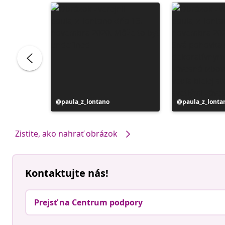
e
Príspevok
paula_z_lontano
Príspevok
paula_z_lonta
zverejnil
zverejnil
Zistite, ako nahrať obrázok
Kontaktujte nás!
Prejsť na Centrum podpory