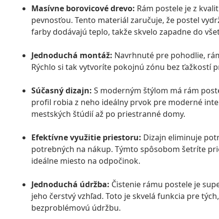
Masívne borovicové drevo:
Rám postele je z kval
pevnosťou. Tento materiál zaručuje, že postel vydr
farby dodávajú teplo, takže skvelo zapadne do všet
Jednoduchá montáž:
Navrhnuté pre pohodlie, rám
Rýchlo si tak vytvoríte pokojnú zónu bez ťažkostí pr
Súčasný dizajn:
S moderným štýlom má rám postele
profil robia z neho ideálny prvok pre moderné interi
mestských štúdií až po priestranné domy.
Efektívne využitie priestoru:
Dizajn eliminuje po
potrebných na nákup. Týmto spôsobom šetríte prie
ideálne miesto na odpočinok.
Jednoduchá údržba:
Čistenie rámu postele je supe
jeho čerstvý vzhľad. Toto je skvelá funkcia pre tých
bezproblémovú údržbu.