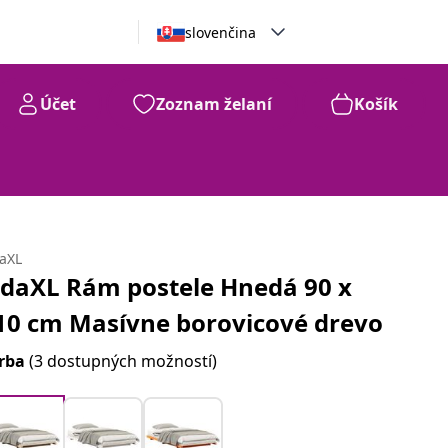
slovenčina
Účet
Zoznam želaní
Košík
daXL
idaXL Rám postele Hnedá 90 x
10 cm Masívne borovicové drevo
rba
(3 dostupných možností)