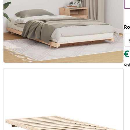
Ro
€
Vr