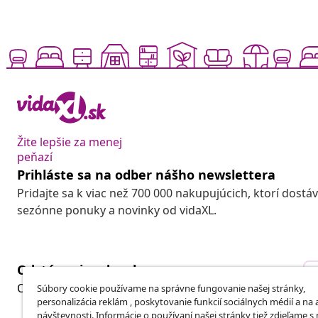
Žite lepšie za menej
peňazí
Prihláste sa na odber nášho newslettera
Pridajte sa k viac než 700 000 nakupujúcich, ktorí dostá
sezónne ponuky a novinky od vidaXL.
Odstúpenie od zmluvy
Odošlite žiadosť o odstúpenie od vašej objednávky.
Súbory cookie používame na správne fungovanie našej stránky,
personalizácia reklám , poskytovanie funkcií sociálnych médií a na
návštevnosti. Informácie o používaní našej stránky tiež zdieľame s