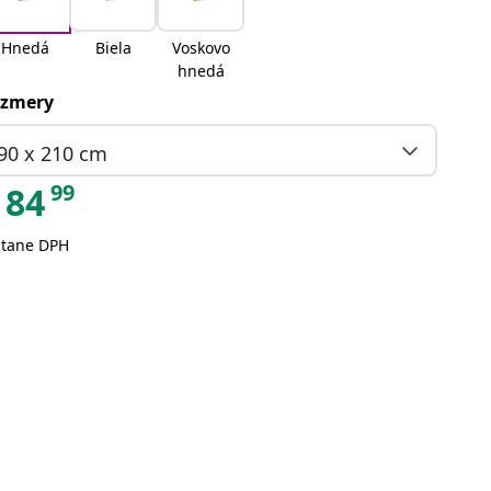
Hnedá
Biela
Voskovo
hnedá
zmery
90 x 210 cm
99
84
átane DPH