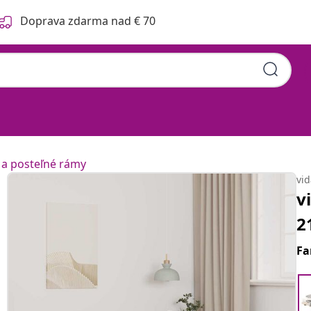
Doprava zdarma nad € 70
 a posteľné rámy
vi
v
2
Fa