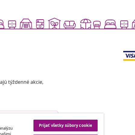
vajú týždenné akcie,
Odstúpenie od zmluvy
Prijať všetky súbory cookie
 analýzu
 našimi