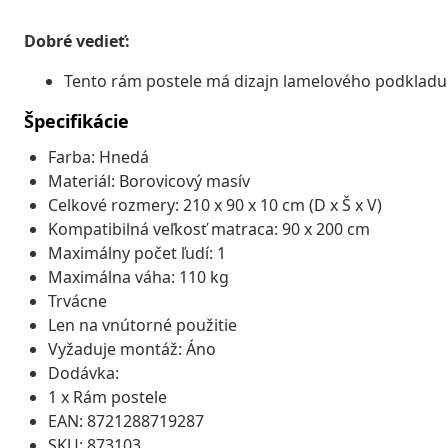
Dobré vedieť:
Tento rám postele má dizajn lamelového podkladu 
Špecifikácie
Farba: Hnedá
Materiál: Borovicový masív
Celkové rozmery: 210 x 90 x 10 cm (D x Š x V)
Kompatibilná veľkosť matraca: 90 x 200 cm
Maximálny počet ľudí: 1
Maximálna váha: 110 kg
Trvácne
Len na vnútorné použitie
Vyžaduje montáž: Áno
Dodávka:
1 x Rám postele
EAN: 8721288719287
SKU: 873103