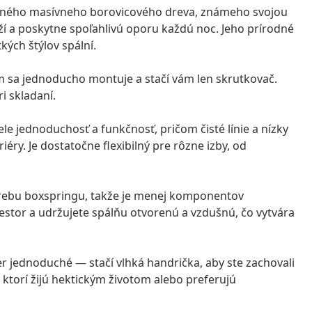
itného masívneho borovicového dreva, známeho svojou
ží a poskytne spoľahlivú oporu každú noc. Jeho prírodné
kých štýlov spální.
 sa jednoducho montuje a stačí vám len skrutkovač.
i skladaní.
 jednoduchosť a funkčnosť, pričom čisté línie a nízky
éry. Je dostatočne flexibilný pre rôzne izby, od
trebu boxspringu, takže je menej komponentov
stor a udržujete spálňu otvorenú a vzdušnú, čo vytvára
r jednoduché — stačí vlhká handrička, aby ste zachovali
, ktorí žijú hektickým životom alebo preferujú