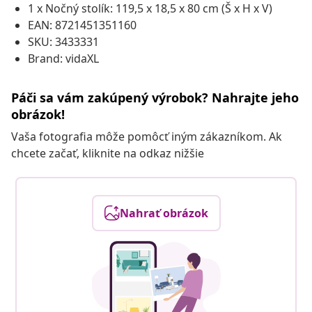
1 x Nočný stolík: 119,5 x 18,5 x 80 cm (Š x H x V)
EAN: 8721451351160
SKU: 3433331
Brand: vidaXL
Páči sa vám zakúpený výrobok? Nahrajte jeho
obrázok!
Vaša fotografia môže pomôcť iným zákazníkom. Ak
chcete začať, kliknite na odkaz nižšie
Nahrať obrázok