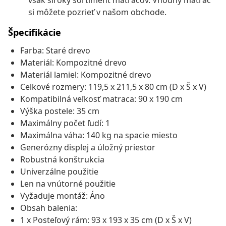
však široký sortiment matracov. Vhodný matrac
si môžete pozrieť v našom obchode.
Špecifikácie
Farba: Staré drevo
Materiál: Kompozitné drevo
Materiál lamiel: Kompozitné drevo
Celkové rozmery: 119,5 x 211,5 x 80 cm (D x Š x V)
Kompatibilná veľkosť matraca: 90 x 190 cm
Výška postele: 35 cm
Maximálny počet ľudí: 1
Maximálna váha: 140 kg na spacie miesto
Generózny displej a úložný priestor
Robustná konštrukcia
Univerzálne použitie
Len na vnútorné použitie
Vyžaduje montáž: Áno
Obsah balenia:
1 x Posteľový rám: 93 x 193 x 35 cm (D x Š x V)