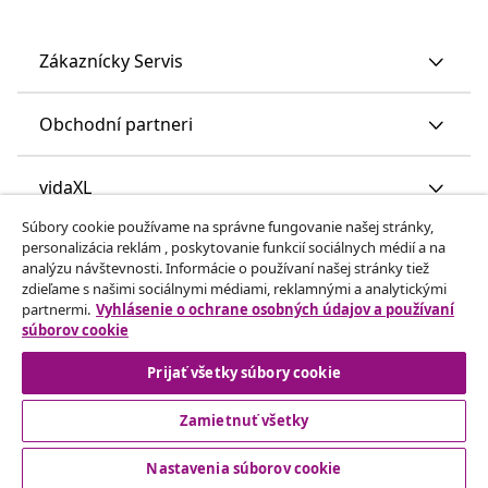
Zákaznícky Servis
Obchodní partneri
vidaXL
Súbory cookie používame na správne fungovanie našej stránky,
personalizácia reklám , poskytovanie funkcií sociálnych médií a na
Nájdite viac
analýzu návštevnosti. Informácie o používaní našej stránky tiež
zdieľame s našimi sociálnymi médiami, reklamnými a analytickými
partnermi.
Vyhlásenie o ochrane osobných údajov a používaní
súborov cookie
Prijať všetky súbory cookie
Zamietnuť všetky
© 2008-2026 vidaXL www.vidaxl.sk je webová stránka vidaXL
Marketplace Europe B.V.
Nastavenia súborov cookie