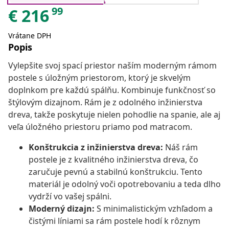
99
€
216
Vrátane DPH
Popis
Vylepšite svoj spací priestor naším moderným rámom
postele s úložným priestorom, ktorý je skvelým
doplnkom pre každú spálňu. Kombinuje funkčnosť so
štýlovým dizajnom. Rám je z odolného inžinierstva
dreva, takže poskytuje nielen pohodlie na spanie, ale aj
veľa úložného priestoru priamo pod matracom.
Konštrukcia z inžinierstva dreva:
Náš rám
postele je z kvalitného inžinierstva dreva, čo
zaručuje pevnú a stabilnú konštrukciu. Tento
materiál je odolný voči opotrebovaniu a teda dlho
vydrží vo vašej spálni.
Moderný dizajn:
S minimalistickým vzhľadom a
čistými líniami sa rám postele hodí k rôznym