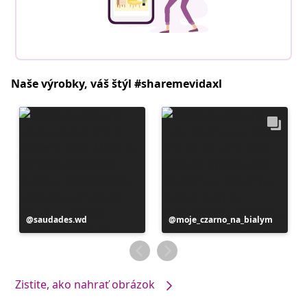
Naše výrobky, váš štýl #sharemevidaxl
Príspevok
saudades.wd
Príspevok
moje_czarno_na_bialym
zverejnil
zverejnil
Zistite, ako nahrať obrázok