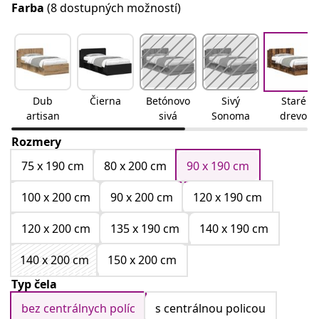
Farba
(8 dostupných možností)
Dub
Čierna
Betónovo
Sivý
Staré
artisan
sivá
Sonoma
drevo
Rozmery
75 x 190 cm
80 x 200 cm
90 x 190 cm
100 x 200 cm
90 x 200 cm
120 x 190 cm
120 x 200 cm
135 x 190 cm
140 x 190 cm
140 x 200 cm
150 x 200 cm
Typ čela
bez centrálnych políc
s centrálnou policou