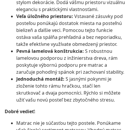
stylom dekorácie. Dodá vášmu priestoru vizuálnu
eleganciu s praktickými vlastnosťami.
Veľa úložného priestoru:
Vstavané zásuvky pod
posteľou ponúkajú dostatok miesta na posteľnú
bielizeň a ďalšie veci. Pomocou tejto funkcie
ostáva vaša spálňa prehľadná a bez neporiadku,
takže efektívne využívate obmedzený priestor.
Pevná lamelová konštrukcia:
S robustnou
lamelovou podporou z inžinierstva dreva, rám
poskytuje výbornú podporu pre matrac a
zaručuje pohodlný spánok pri zachovaní stability.
Jednoduchá montáž:
S jasnými pokynmi je
zloženie tohto rámu hračkou, stačí len
skrutkovač a dvaja pomocníci. Rýchlo si môžete
užiť vašu novú posteľ bez zbytočného stresu.
Dobré vedieť:
Matrac nie je súčasťou tejto postele. Ponúkame