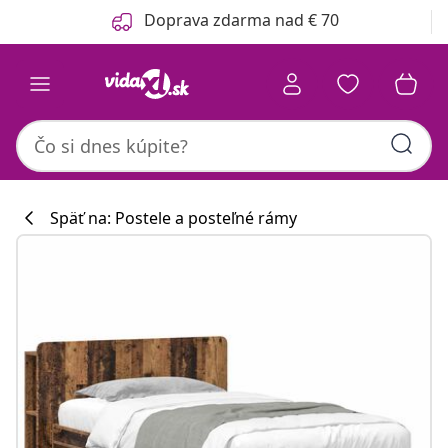
Predchádzajúce
Ďalšie
Doprava zdarma nad € 70
Späť na: Postele a posteľné rámy