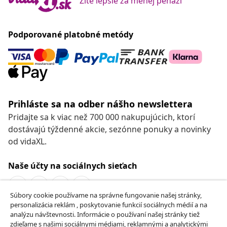
Žite lepšie za menej peňazí
Podporované platobné metódy
Prihláste sa na odber nášho newslettera
Pridajte sa k viac než 700 000 nakupujúcich, ktorí
dostávajú týždenné akcie, sezónne ponuky a novinky
od vidaXL.
Naše účty na sociálnych sieťach
Súbory cookie používame na správne fungovanie našej stránky,
personalizácia reklám , poskytovanie funkcií sociálnych médií a na
Odstúpenie od zmluvy
analýzu návštevnosti. Informácie o používaní našej stránky tiež
zdieľame s našimi sociálnymi médiami, reklamnými a analytickými
Odošlite žiadosť o odstúpenie od vašej objednávky.