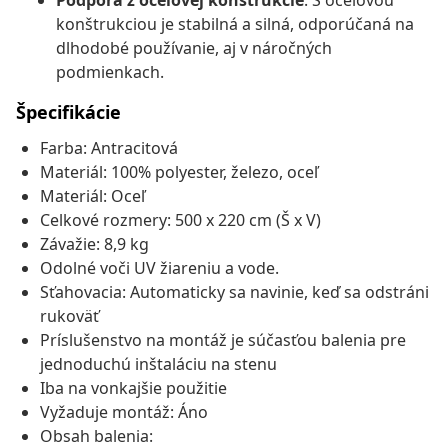
Podpora z oceľovej konštrukcie
: S oceľovou
konštrukciou je stabilná a silná, odporúčaná na
dlhodobé používanie, aj v náročných
podmienkach.
Špecifikácie
Farba: Antracitová
Materiál: 100% polyester, železo, oceľ
Materiál: Oceľ
Celkové rozmery: 500 x 220 cm (Š x V)
Závažie: 8,9 kg
Odolné voči UV žiareniu a vode.
Sťahovacia: Automaticky sa navinie, keď sa odstráni
rukoväť
Príslušenstvo na montáž je súčasťou balenia pre
jednoduchú inštaláciu na stenu
Iba na vonkajšie použitie
Vyžaduje montáž: Áno
Obsah balenia: