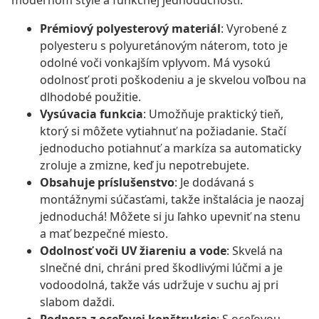
modernom štýle a funkčnej jednoduchosťi.
Prémiový polyesterový materiál
: Vyrobené z
polyesteru s polyuretánovým náterom, toto je
odolné voči vonkajším vplyvom. Má vysokú
odolnosť proti poškodeniu a je skvelou voľbou na
dlhodobé použitie.
Vysúvacia funkcia
: Umožňuje praktický tieň,
ktorý si môžete vytiahnuť na požiadanie. Stačí
jednoducho potiahnuť a markíza sa automaticky
zroluje a zmizne, keď ju nepotrebujete.
Obsahuje príslušenstvo
: Je dodávaná s
montážnymi súčasťami, takže inštalácia je naozaj
jednoduchá! Môžete si ju ľahko upevniť na stenu
a mať bezpečné miesto.
Odolnosť voči UV žiareniu a vode
: Skvelá na
slnečné dni, chráni pred škodlivými lúčmi a je
vodoodolná, takže vás udržuje v suchu aj pri
slabom daždi.