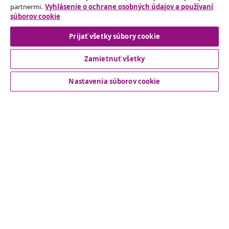
partnermi.
Vyhlásenie o ochrane osobných údajov a používaní
súborov cookie
Odstúpenie od zmluvy
Prijať všetky súbory cookie
Zamietnuť všetky
Zákaznícky Servis
Nastavenia súborov cookie
Obchodní partneri
vidaXL
Nájdite viac