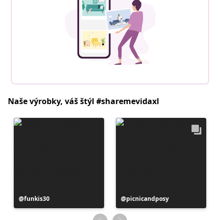
Naše výrobky, váš štýl #sharemevidaxl
Príspevok
funkis30
Príspevok
picnicandposy
zverejnil
zverejnil