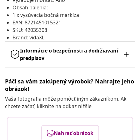
Vyžaduje montáž: Áno
Obsah balenia:
1 x vysúvacia bočná markíza
EAN: 8721451015321
SKU: 42035308
Brand: vidaXL
Informácie o bezpečnosti a dodržiavaní
predpisov
Páči sa vám zakúpený výrobok? Nahrajte jeho
obrázok!
Vaša fotografia môže pomôcť iným zákazníkom. Ak
chcete začať, kliknite na odkaz nižšie
Nahrať obrázok