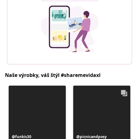
Naše výrobky, váš štýl #sharemevidaxl
Príspevok
funkis30
Príspevok
picnicandposy