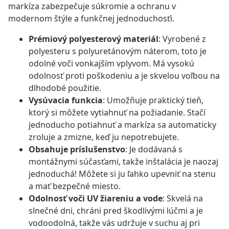
markíza zabezpečuje súkromie a ochranu v
modernom štýle a funkčnej jednoduchosťi.
Prémiový polyesterový materiál
: Vyrobené z
polyesteru s polyuretánovým náterom, toto je
odolné voči vonkajším vplyvom. Má vysokú
odolnosť proti poškodeniu a je skvelou voľbou na
dlhodobé použitie.
Vysúvacia funkcia
: Umožňuje praktický tieň,
ktorý si môžete vytiahnuť na požiadanie. Stačí
jednoducho potiahnuť a markíza sa automaticky
zroluje a zmizne, keď ju nepotrebujete.
Obsahuje príslušenstvo
: Je dodávaná s
montážnymi súčasťami, takže inštalácia je naozaj
jednoduchá! Môžete si ju ľahko upevniť na stenu
a mať bezpečné miesto.
Odolnosť voči UV žiareniu a vode
: Skvelá na
slnečné dni, chráni pred škodlivými lúčmi a je
vodoodolná, takže vás udržuje v suchu aj pri