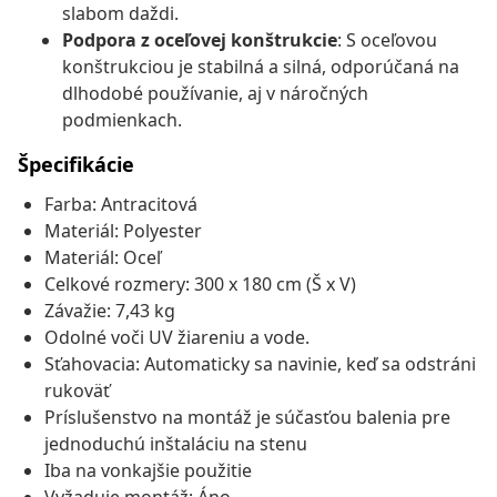
slabom daždi.
Podpora z oceľovej konštrukcie
: S oceľovou
konštrukciou je stabilná a silná, odporúčaná na
dlhodobé používanie, aj v náročných
podmienkach.
Špecifikácie
Farba: Antracitová
Materiál: Polyester
Materiál: Oceľ
Celkové rozmery: 300 x 180 cm (Š x V)
Závažie: 7,43 kg
Odolné voči UV žiareniu a vode.
Sťahovacia: Automaticky sa navinie, keď sa odstráni
rukoväť
Príslušenstvo na montáž je súčasťou balenia pre
jednoduchú inštaláciu na stenu
Iba na vonkajšie použitie