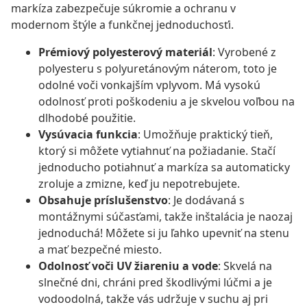
markíza zabezpečuje súkromie a ochranu v
modernom štýle a funkčnej jednoduchosťi.
Prémiový polyesterový materiál
: Vyrobené z
polyesteru s polyuretánovým náterom, toto je
odolné voči vonkajším vplyvom. Má vysokú
odolnosť proti poškodeniu a je skvelou voľbou na
dlhodobé použitie.
Vysúvacia funkcia
: Umožňuje praktický tieň,
ktorý si môžete vytiahnuť na požiadanie. Stačí
jednoducho potiahnuť a markíza sa automaticky
zroluje a zmizne, keď ju nepotrebujete.
Obsahuje príslušenstvo
: Je dodávaná s
montážnymi súčasťami, takže inštalácia je naozaj
jednoduchá! Môžete si ju ľahko upevniť na stenu
a mať bezpečné miesto.
Odolnosť voči UV žiareniu a vode
: Skvelá na
slnečné dni, chráni pred škodlivými lúčmi a je
vodoodolná, takže vás udržuje v suchu aj pri