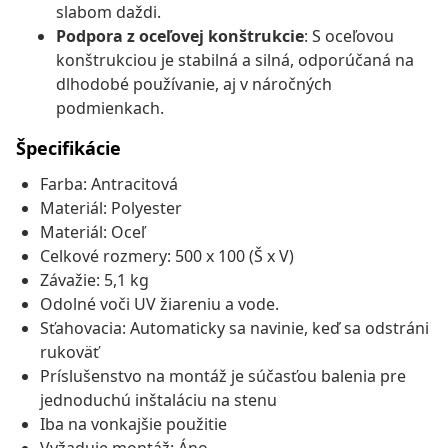
slabom daždi.
Podpora z oceľovej konštrukcie
: S oceľovou
konštrukciou je stabilná a silná, odporúčaná na
dlhodobé používanie, aj v náročných
podmienkach.
Špecifikácie
Farba: Antracitová
Materiál: Polyester
Materiál: Oceľ
Celkové rozmery: 500 x 100 (Š x V)
Závažie: 5,1 kg
Odolné voči UV žiareniu a vode.
Sťahovacia: Automaticky sa navinie, keď sa odstráni
rukoväť
Príslušenstvo na montáž je súčasťou balenia pre
jednoduchú inštaláciu na stenu
Iba na vonkajšie použitie