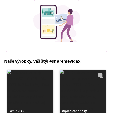
Naše výrobky, váš štýl #sharemevidaxl
Príspevok
funkis30
Príspevok
picnicandposy