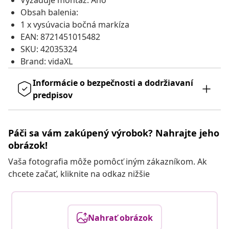
Vyžaduje montáž: Áno
Obsah balenia:
1 x vysúvacia bočná markíza
EAN: 8721451015482
SKU: 42035324
Brand: vidaXL
Informácie o bezpečnosti a dodržiavaní
predpisov
Páči sa vám zakúpený výrobok? Nahrajte jeho
obrázok!
Vaša fotografia môže pomôcť iným zákazníkom. Ak
chcete začať, kliknite na odkaz nižšie
Nahrať obrázok