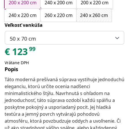
200 x 200 cm
240 x 200 cm
200 x 220 cm
240 x 220 cm
260 x 220 cm
240 x 260 cm
Veľkosť vankúša
50 x 70 cm
99
€
123
Vrátane DPH
Popis
Táto moderná prešívaná súprava vystihuje jednoduchú
eleganciu, ktorú určite ocenia nadšenci
minimalistického štýlu. Navrhnutá s ohľadom na
jednoduchosť, táto súprava ozdobí každú spálňu a
poskytne pokojný a usporiadaný pocit. Jej hladká
textúra a jemný povrch vytvárajú pohodovú
atmosféru, ktorá povzbudzuje oddych a uvoľnenie. Či
už ako stredobopt vášho spálne, alebo každodenný