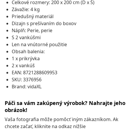
Celkové rozmery: 200 x 200 cm (D x Š)
Závažie: 4 kg
Priedušný materiál
Dizajn s prešívaním do boxov
Náplň: Perie, perie
S 2 vankúšmi
Len na vnútorné použitie
Obsah balenia:
1 x prikrývka
2 x vankúš
EAN: 8721288609953
SKU: 3376956
Brand: vidaXL
Páči sa vám zakúpený výrobok? Nahrajte jeho
obrázok!
Vaša fotografia môže pomôcť iným zákazníkom. Ak
chcete začať, kliknite na odkaz nižšie