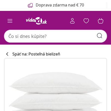
Predchádzajúce
Ďalšie
Doprava zdarma nad € 70
Späť na: Posteľná bielizeň