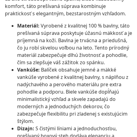
komfort, táto prešívaná súprava kombinuje
praktickosť s elegantným, bezstarostným vzhľadom.
Materiál:
Vyrobené z kvalitnej 100 % bavlny, táto
prešívaná súprava poskytuje úžasnú mäkkosť a je
príjemná na koži. Bavlna je trvácna a priedušná,
čo ju robí skvelou voľbou na leto. Tento prírodný
materiál zabezpečuje dlhú životnosť a pohodlie,
čím sa zlepšuje váš zážitok zo spánku.
Vankúše:
Balíček obsahuje jemné a mäkké
vankúše vyrobené z kvalitnej bavlny, s náplňou z
nadýchavého a perového materiálu pre extra
pohodlie a podporu. Biele vankúše dopĺňajú
minimalistický vzhľad a skvele zapadajú do
moderných a jednoduchých dekorov, čo
zabezpečuje flexibilitu pri zladenej s existujúcim
štýlom.
Dizajn:
S čistými líniami a jednoduchosťou,
prešívaný boxový steh dodáva eleganciu a