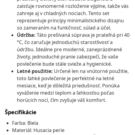
zaisťuje rovnomerné rozloženie výplne, takže vás
zahreje aj v chladných nociach. Tento set
reprezentuje princípy minimalistického dizajnu
so zameraním na funkčnosť, súlad a účel.
Údržba:
Táto prešívaná súprava je prateľná pri 40
°C, čo zaručuje jednoduchú starostlivosť a
údržbu. Ideálne pre moderné, zaneprázdnené
životy, jednoduché pranie zabezpečí, že vaše
povlečenie bude stále svieže a hygienické.
Letné použitie:
Určené len na vnútorné použitie,
toto ľahké povlečenie je perfektné na letné
mesiace, keď je dôležitá priedušnosť. Ponúka
vyváženie medzi teplom a ľahkosťou počas
horúcich nocí, čím zvyšuje váš komfort.
Špecifikácie
Farba: Biela
Materiál: Husacia perie