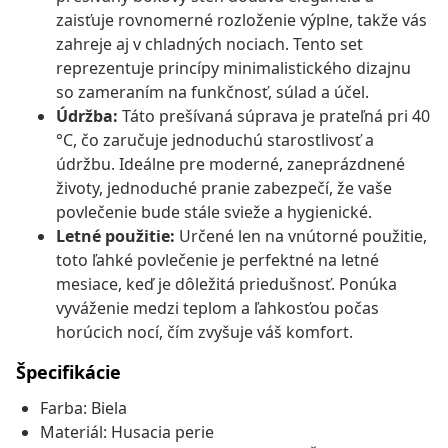
zaisťuje rovnomerné rozloženie výplne, takže vás
zahreje aj v chladných nociach. Tento set
reprezentuje princípy minimalistického dizajnu
so zameraním na funkčnosť, súlad a účel.
Údržba:
Táto prešívaná súprava je prateľná pri 40
°C, čo zaručuje jednoduchú starostlivosť a
údržbu. Ideálne pre moderné, zaneprázdnené
životy, jednoduché pranie zabezpečí, že vaše
povlečenie bude stále svieže a hygienické.
Letné použitie:
Určené len na vnútorné použitie,
toto ľahké povlečenie je perfektné na letné
mesiace, keď je dôležitá priedušnosť. Ponúka
vyváženie medzi teplom a ľahkosťou počas
horúcich nocí, čím zvyšuje váš komfort.
Špecifikácie
Farba: Biela
Materiál: Husacia perie