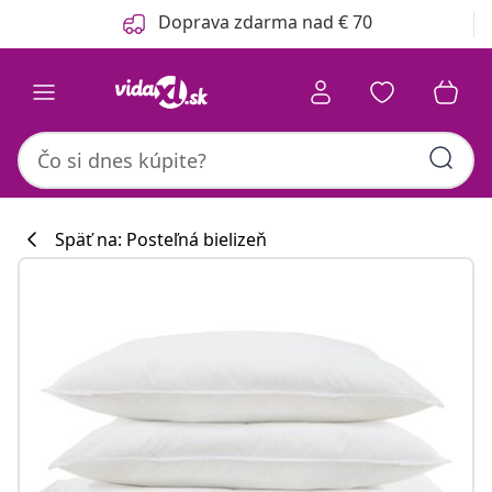
Predchádzajúce
Ďalšie
Doprava zdarma nad € 70
Späť na: Posteľná bielizeň