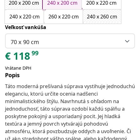
200 x 200 cm
240 x 200 cm
200 x 220 cm
240 x 220 cm
260 x 220 cm
240 x 260 cm
Veľkosť vankúša
70 x 90 cm
99
€
118
Vrátane DPH
Popis
Táto moderná prešívaná súprava vystihuje jednoduchú
eleganciu, ktorú určite ocenia nadšenci
minimalistického štýlu. Navrhnutá s ohľadom na
jednoduchosť, táto súprava ozdobí každú spálňu a
poskytne pokojný a usporiadaný pocit. Jej hladká
textúra a jemný povrch vytvárajú pohodovú
atmosféru, ktorá povzbudzuje oddych a uvoľnenie. Či
už ako stredobopt vášho spálne, alebo každodenný