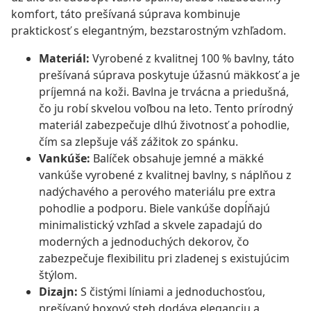
komfort, táto prešívaná súprava kombinuje
praktickosť s elegantným, bezstarostným vzhľadom.
Materiál:
Vyrobené z kvalitnej 100 % bavlny, táto
prešívaná súprava poskytuje úžasnú mäkkosť a je
príjemná na koži. Bavlna je trvácna a priedušná,
čo ju robí skvelou voľbou na leto. Tento prírodný
materiál zabezpečuje dlhú životnosť a pohodlie,
čím sa zlepšuje váš zážitok zo spánku.
Vankúše:
Balíček obsahuje jemné a mäkké
vankúše vyrobené z kvalitnej bavlny, s náplňou z
nadýchavého a perového materiálu pre extra
pohodlie a podporu. Biele vankúše dopĺňajú
minimalistický vzhľad a skvele zapadajú do
moderných a jednoduchých dekorov, čo
zabezpečuje flexibilitu pri zladenej s existujúcim
štýlom.
Dizajn:
S čistými líniami a jednoduchosťou,
prešívaný boxový steh dodáva eleganciu a