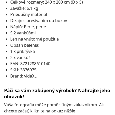
Celkové rozmery: 240 x 200 cm (D x Š)
Závažie: 6,1 kg
Priedušný materiál
Dizajn s prešívaním do boxov
Náplň: Perie, perie
S 2 vankúšmi
Len na vnútorné použitie
Obsah balenia:
1 x prikrývka
2 x vankúš
EAN: 8721288610140
SKU: 3376975
Brand: vidaXL
Páči sa vám zakúpený výrobok? Nahrajte jeho
obrázok!
Vaša fotografia môže pomôcť iným zákazníkom. Ak
chcete začať, kliknite na odkaz nižšie