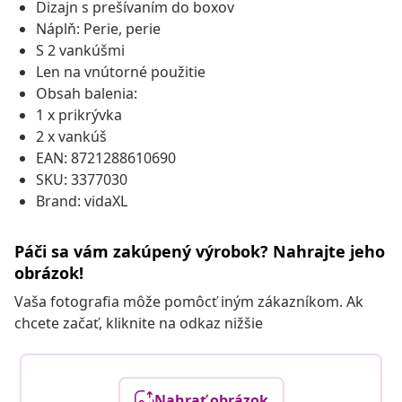
Dizajn s prešívaním do boxov
Náplň: Perie, perie
S 2 vankúšmi
Len na vnútorné použitie
Obsah balenia:
1 x prikrývka
2 x vankúš
EAN: 8721288610690
SKU: 3377030
Brand: vidaXL
Páči sa vám zakúpený výrobok? Nahrajte jeho
obrázok!
Vaša fotografia môže pomôcť iným zákazníkom. Ak
chcete začať, kliknite na odkaz nižšie
Nahrať obrázok