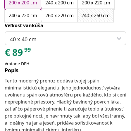
200 x 200 cm
240 x 200 cm
200 x 220 cm
240 x 220 cm
260 x 220 cm
240 x 260 cm
Veľkosť vankúša
40 x 40 cm
99
€
89
Vrátane DPH
Popis
Tento moderný prehoz dodáva tvojej spálni
minimalistickú eleganciu. Jeho jednoduchosť vytvára
uvoľnenú spánkovú atmosféru pre každého, kto si cení
nepreplnené priestory. Hladký bavlnený povrch láka,
zatiaľ čo páperové plnenie ti zaručuje teplo a útulnosť
pre pokojné noci. Je navrhnutý tak, aby bol všestranný,
a ideálny na jar a jeseň, pridáva sofistikovanosť k
tvojmu minimalistickému interiéru.