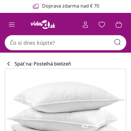
Predchádzajúce
Ďalšie
Doprava zdarma nad € 70
Späť na: Posteľná bielizeň