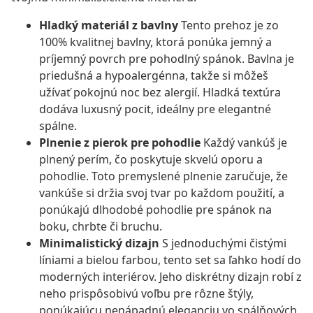
Hladký materiál z bavlny
Tento prehoz je zo
100% kvalitnej bavlny, ktorá ponúka jemný a
príjemný povrch pre pohodlný spánok. Bavlna je
priedušná a hypoalergénna, takže si môžeš
užívať pokojnú noc bez alergií. Hladká textúra
dodáva luxusný pocit, ideálny pre elegantné
spálne.
Plnenie z pierok pre pohodlie
Každý vankúš je
plnený perím, čo poskytuje skvelú oporu a
pohodlie. Toto premyslené plnenie zaručuje, že
vankúše si držia svoj tvar po každom použití, a
ponúkajú dlhodobé pohodlie pre spánok na
boku, chrbte či bruchu.
Minimalistický dizajn
S jednoduchými čistými
líniami a bielou farbou, tento set sa ľahko hodí do
moderných interiérov. Jeho diskrétny dizajn robí z
neho prispôsobivú voľbu pre rôzne štýly,
ponúkajúcu nenápadnú eleganciu vo spálňových