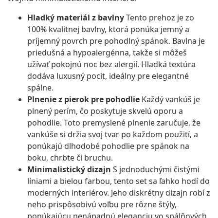
Hladký materiál z bavlny
Tento prehoz je zo
100% kvalitnej bavlny, ktorá ponúka jemný a
príjemný povrch pre pohodlný spánok. Bavlna je
priedušná a hypoalergénna, takže si môžeš
užívať pokojnú noc bez alergií. Hladká textúra
dodáva luxusný pocit, ideálny pre elegantné
spálne.
Plnenie z pierok pre pohodlie
Každý vankúš je
plnený perím, čo poskytuje skvelú oporu a
pohodlie. Toto premyslené plnenie zaručuje, že
vankúše si držia svoj tvar po každom použití, a
ponúkajú dlhodobé pohodlie pre spánok na
boku, chrbte či bruchu.
Minimalistický dizajn
S jednoduchými čistými
líniami a bielou farbou, tento set sa ľahko hodí do
moderných interiérov. Jeho diskrétny dizajn robí z
neho prispôsobivú voľbu pre rôzne štýly,
ponúkajúcu nenápadnú eleganciu vo spálňových