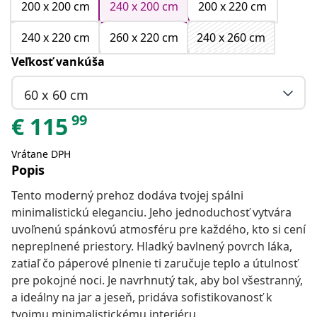
200 x 200 cm
240 x 200 cm
200 x 220 cm
240 x 220 cm
260 x 220 cm
240 x 260 cm
Veľkosť vankúša
60 x 60 cm
99
€
115
Vrátane DPH
Popis
Tento moderný prehoz dodáva tvojej spálni
minimalistickú eleganciu. Jeho jednoduchosť vytvára
uvoľnenú spánkovú atmosféru pre každého, kto si cení
nepreplnené priestory. Hladký bavlnený povrch láka,
zatiaľ čo páperové plnenie ti zaručuje teplo a útulnosť
pre pokojné noci. Je navrhnutý tak, aby bol všestranný,
a ideálny na jar a jeseň, pridáva sofistikovanosť k
tvojmu minimalistickému interiéru.