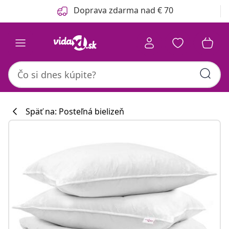
Predchádzajúce
Ďalšie
Doprava zdarma nad € 70
Späť na: Posteľná bielizeň