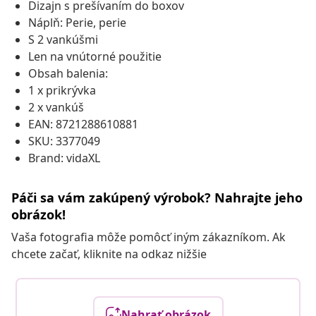
Dizajn s prešívaním do boxov
Náplň: Perie, perie
S 2 vankúšmi
Len na vnútorné použitie
Obsah balenia:
1 x prikrývka
2 x vankúš
EAN: 8721288610881
SKU: 3377049
Brand: vidaXL
Páči sa vám zakúpený výrobok? Nahrajte jeho
obrázok!
Vaša fotografia môže pomôcť iným zákazníkom. Ak
chcete začať, kliknite na odkaz nižšie
Nahrať obrázok