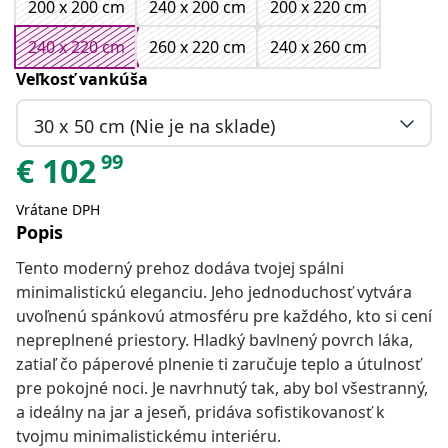
200 x 200 cm
240 x 200 cm
200 x 220 cm
240 x 220 cm
260 x 220 cm
240 x 260 cm
Veľkosť vankúša
30 x 50 cm (Nie je na sklade)
99
€
102
Vrátane DPH
Popis
Tento moderný prehoz dodáva tvojej spálni
minimalistickú eleganciu. Jeho jednoduchosť vytvára
uvoľnenú spánkovú atmosféru pre každého, kto si cení
nepreplnené priestory. Hladký bavlnený povrch láka,
zatiaľ čo páperové plnenie ti zaručuje teplo a útulnosť
pre pokojné noci. Je navrhnutý tak, aby bol všestranný,
a ideálny na jar a jeseň, pridáva sofistikovanosť k
tvojmu minimalistickému interiéru.