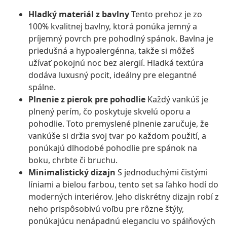
Hladký materiál z bavlny
Tento prehoz je zo
100% kvalitnej bavlny, ktorá ponúka jemný a
príjemný povrch pre pohodlný spánok. Bavlna je
priedušná a hypoalergénna, takže si môžeš
užívať pokojnú noc bez alergií. Hladká textúra
dodáva luxusný pocit, ideálny pre elegantné
spálne.
Plnenie z pierok pre pohodlie
Každý vankúš je
plnený perím, čo poskytuje skvelú oporu a
pohodlie. Toto premyslené plnenie zaručuje, že
vankúše si držia svoj tvar po každom použití, a
ponúkajú dlhodobé pohodlie pre spánok na
boku, chrbte či bruchu.
Minimalistický dizajn
S jednoduchými čistými
líniami a bielou farbou, tento set sa ľahko hodí do
moderných interiérov. Jeho diskrétny dizajn robí z
neho prispôsobivú voľbu pre rôzne štýly,
ponúkajúcu nenápadnú eleganciu vo spálňových