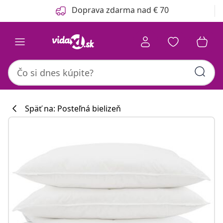
Predchádzajúce
Ďalšie
Doprava zdarma nad € 70
Späť na: Posteľná bielizeň