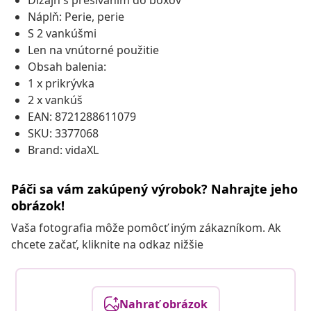
Dizajn s prešívaním do boxov
Náplň: Perie, perie
S 2 vankúšmi
Len na vnútorné použitie
Obsah balenia:
1 x prikrývka
2 x vankúš
EAN: 8721288611079
SKU: 3377068
Brand: vidaXL
Páči sa vám zakúpený výrobok? Nahrajte jeho
obrázok!
Vaša fotografia môže pomôcť iným zákazníkom. Ak
chcete začať, kliknite na odkaz nižšie
Nahrať obrázok