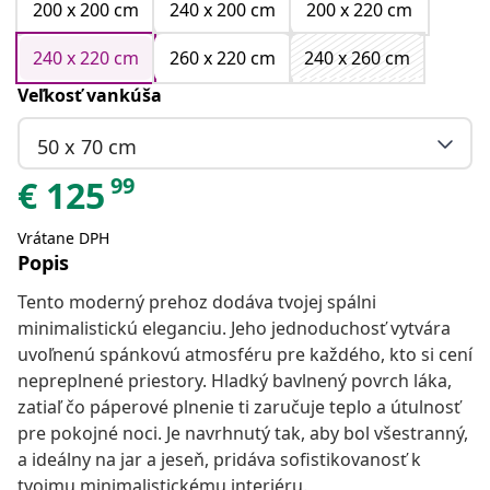
200 x 200 cm
240 x 200 cm
200 x 220 cm
240 x 220 cm
260 x 220 cm
240 x 260 cm
Veľkosť vankúša
50 x 70 cm
99
€
125
Vrátane DPH
Popis
Tento moderný prehoz dodáva tvojej spálni
minimalistickú eleganciu. Jeho jednoduchosť vytvára
uvoľnenú spánkovú atmosféru pre každého, kto si cení
nepreplnené priestory. Hladký bavlnený povrch láka,
zatiaľ čo páperové plnenie ti zaručuje teplo a útulnosť
pre pokojné noci. Je navrhnutý tak, aby bol všestranný,
a ideálny na jar a jeseň, pridáva sofistikovanosť k
tvojmu minimalistickému interiéru.