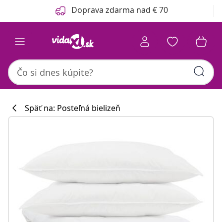
Predchádzajúce
Ďalšie
Doprava zdarma nad € 70
Späť na: Posteľná bielizeň