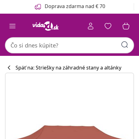
Predchádzajúce
Ďalšie
Doprava zdarma nad € 70
Späť na: Striešky na záhradné stany a altánky