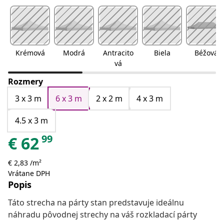
Krémová
Modrá
Antracito
Biela
Béžová
vá
Rozmery
3 x 3 m
6 x 3 m
2 x 2 m
4 x 3 m
4.5 x 3 m
99
€
62
€ 2,83 /m²
Vrátane DPH
Popis
Táto strecha na párty stan predstavuje ideálnu
náhradu pôvodnej strechy na váš rozkladací párty