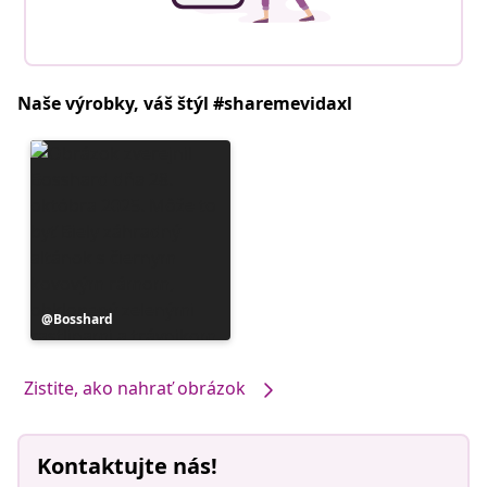
Naše výrobky, váš štýl #sharemevidaxl
Príspevok
Bosshard
zverejnil
Zistite, ako nahrať obrázok
Kontaktujte nás!