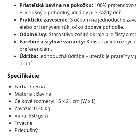
Priateľská bavlna na pokožku:
100% prstencovo t
Priedušný a pohodlný, ideálny pre každý deň.
Praktické zavesenie:
S očkom na jednoduché zavese
alebo pri umývaní rúk, očko dodáva pohodlie.
Odolné švy:
Starostlivo zošité okraje pre čistý a m
Farebné a štýlové varianty:
K dispozícii v rôznyc
preferenciám.
Údržba:
Jednoduchá údržba – uterák je prateľný v p
praní.
Špecifikácie
Farba: Čierna
Materiál: Bavlna
Celkové rozmery: 15 x 21 cm (W x L)
Závažie: 0,36 kg
Váha: 550 gsm
Trvácne
Priedušný