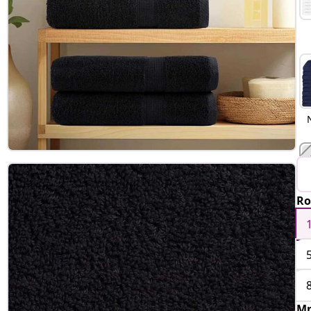
Ro
O
Mn