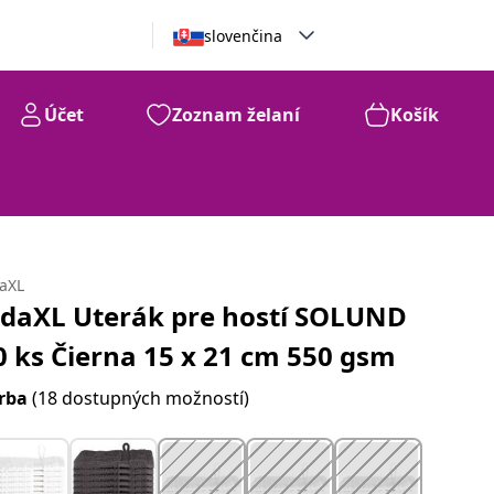
slovenčina
Účet
Zoznam želaní
Košík
daXL
idaXL Uterák pre hostí SOLUND
0 ks Čierna 15 x 21 cm 550 gsm
rba
(18 dostupných možností)