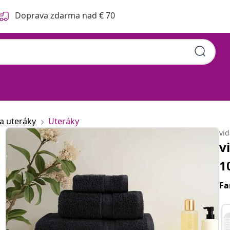
Doprava zdarma nad € 70
 a uteráky
Uteráky
vi
v
1
Fa