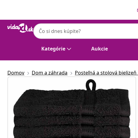
Predchádzajúce
Ďalšie
Kategórie
Aukcie
Domov
Dom a záhrada
Posteľná a stolová bielizeň