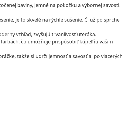
očenej bavlny, jemné na pokožku a výbornej savosti.
nie, je to skvelé na rýchle sušenie. Či už po sprche
oderný vzhľad, zvyšujú trvanlivosť uteráka.
h farbách, čo umožňuje prispôsobiť kúpeľňu vašim
ráčke, takže si udrží jemnosť a savosť aj po viacerých