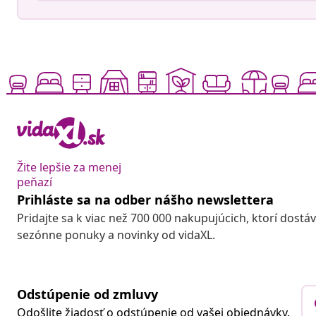
Žite lepšie za menej
peňazí
Prihláste sa na odber nášho newslettera
Pridajte sa k viac než 700 000 nakupujúcich, ktorí dostá
sezónne ponuky a novinky od vidaXL.
Odstúpenie od zmluvy
Odošlite žiadosť o odstúpenie od vašej objednávky.