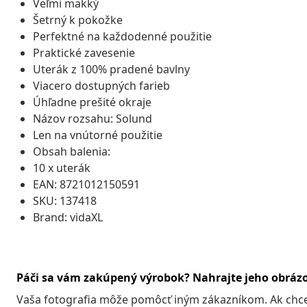
Veľmi mäkký
Šetrný k pokožke
Perfektné na každodenné použitie
Praktické zavesenie
Uterák z 100% pradené bavlny
Viacero dostupných farieb
Úhľadne prešité okraje
Názov rozsahu: Solund
Len na vnútorné použitie
Obsah balenia:
10 x uterák
EAN: 8721012150591
SKU: 137418
Brand: vidaXL
Páči sa vám zakúpený výrobok? Nahrajte jeho obráz
Vaša fotografia môže pomôcť iným zákazníkom. Ak chcete