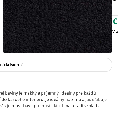
€
Vr
iť ďalších 2
j bavlny je mäkký a príjemný, ideálny pre každú
do každého interiéru. Je ideálny na zimu a jar, sľubuje
ák je must-have pre hostí, ktorí majú radi vzhľad aj