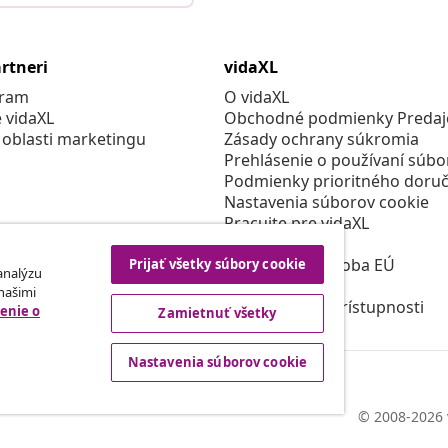
rtneri
vidaXL
gram
O vidaXL
e vidaXL
Obchodné podmienky Predajc
 oblasti marketingu
Zásady ochrany súkromia
Prehlásenie o používaní súbo
Podmienky prioritného doruč
Nastavenia súborov cookie
Pracujte pre vidaXL
Bezpečnosť
Zodpovedná osoba EÚ
Prijať všetky súbory cookie
 analýzu
Politikou EPR
 našimi
Prehlásenie o prístupnosti
enie o
Zamietnuť všetky
Nastavenia súborov cookie
© 2008-2026 