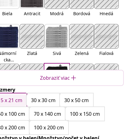
Biela
Antracit
Modrá
Bordová
Hnedá
Námorní
Zlatá
Sivá
Zelená
Fialová
cka
modrá
Zobraziť viac
zmery
ranžová
Červená
Čierna
Tyrkysov
Krémová
á
15 x 21 cm
30 x 30 cm
30 x 50 cm
50 x 100 cm
70 x 140 cm
100 x 150 cm
80 x 200 cm
100 x 200 cm
zelená
Jablkovo-
Ružová
ožstvo v baleníMnožstvo/počet v balení