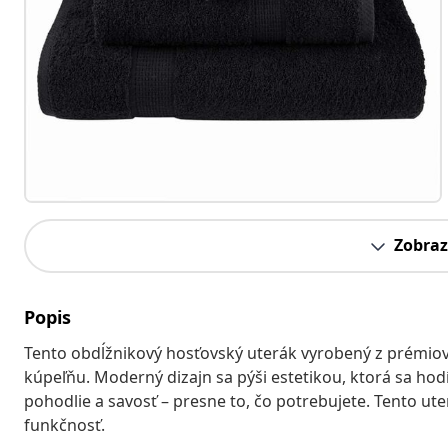
Zobraz
Popis
Tento obdĺžnikový hosťovský uterák vyrobený z prémiove
kúpeľňu. Moderný dizajn sa pýši estetikou, ktorá sa hodí 
pohodlie a savosť – presne to, čo potrebujete. Tento uter
funkčnosť.