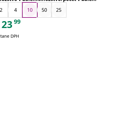
zelená
2
4
10
50
25
99
23
átane DPH