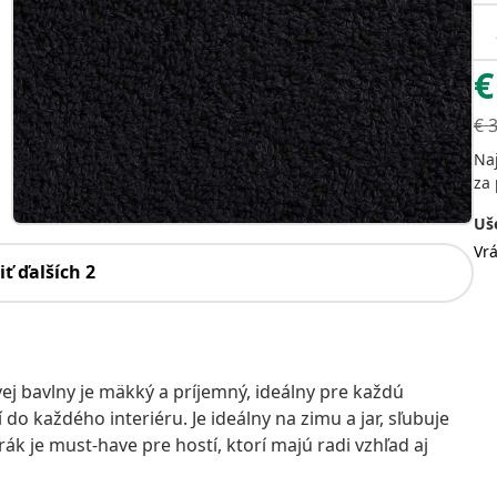
€
€
Na
za 
Uše
Vr
iť ďalších 2
j bavlny je mäkký a príjemný, ideálny pre každú
do každého interiéru. Je ideálny na zimu a jar, sľubuje
ák je must-have pre hostí, ktorí majú radi vzhľad aj