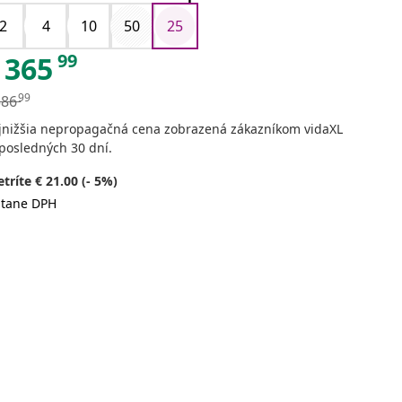
zelená
2
4
10
50
25
99
365
99
386
jnižšia nepropagačná cena zobrazená zákazníkom vidaXL
posledných 30 dní.
tríte € 21.00 (- 5%)
átane DPH