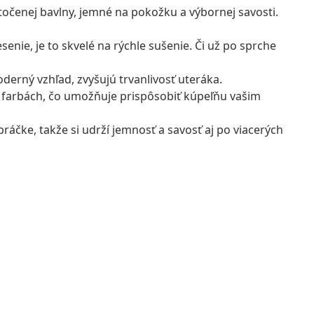
očenej bavlny, jemné na pokožku a výbornej savosti.
nie, je to skvelé na rýchle sušenie. Či už po sprche
oderný vzhľad, zvyšujú trvanlivosť uteráka.
h farbách, čo umožňuje prispôsobiť kúpeľňu vašim
ráčke, takže si udrží jemnosť a savosť aj po viacerých