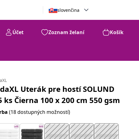
slovenčina
Účet
Zoznam želaní
Košík
daXL
idaXL Uterák pre hostí SOLUND
5 ks Čierna 100 x 200 cm 550 gsm
rba
(18 dostupných možností)