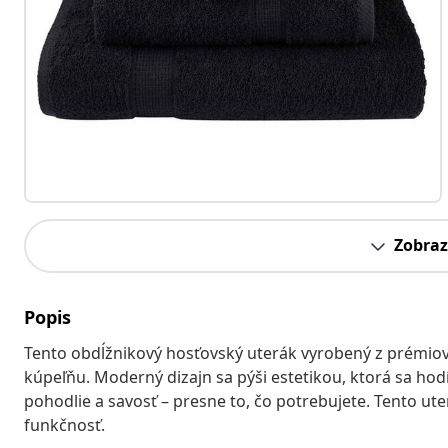
Zobraz
Popis
Tento obdĺžnikový hosťovský uterák vyrobený z prémiove
kúpeľňu. Moderný dizajn sa pýši estetikou, ktorá sa hodí 
pohodlie a savosť – presne to, čo potrebujete. Tento uter
funkčnosť.