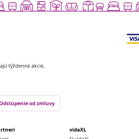
vajú týždenné akcie,
Odstúpenie od zmluvy
rtneri
vidaXL