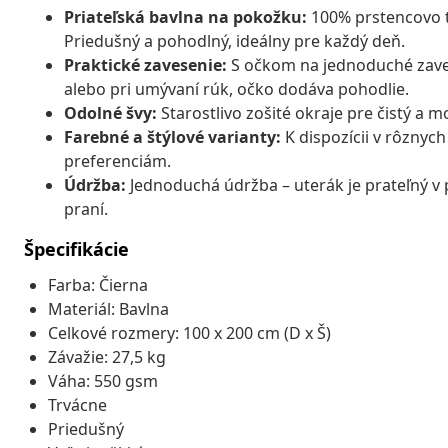
Priateľská bavlna na pokožku:
100% prstencovo t
Priedušný a pohodlný, ideálny pre každý deň.
Praktické zavesenie:
S očkom na jednoduché zavese
alebo pri umývaní rúk, očko dodáva pohodlie.
Odolné švy:
Starostlivo zošité okraje pre čistý a m
Farebné a štýlové varianty:
K dispozícii v rôznyc
preferenciám.
Údržba:
Jednoduchá údržba – uterák je prateľný v p
praní.
Špecifikácie
Farba: Čierna
Materiál: Bavlna
Celkové rozmery: 100 x 200 cm (D x Š)
Závažie: 27,5 kg
Váha: 550 gsm
Trvácne
Priedušný