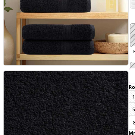
Ro
O
1
5
Mn