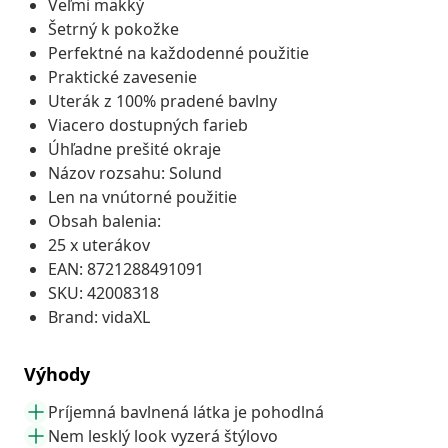
Veľmi mäkký
Šetrný k pokožke
Perfektné na každodenné použitie
Praktické zavesenie
Uterák z 100% pradené bavlny
Viacero dostupných farieb
Úhľadne prešité okraje
Názov rozsahu: Solund
Len na vnútorné použitie
Obsah balenia:
25 x uterákov
EAN: 8721288491091
SKU: 42008318
Brand: vidaXL
Výhody
Príjemná bavlnená látka je pohodlná
Nem lesklý look vyzerá štýlovo