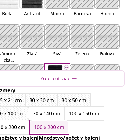
Biela
Antracit
Modrá
Bordová
Hnedá
Námorní
Zlatá
Sivá
Zelená
Fialová
cka
modrá
Zobraziť viac
zmery
ranžová
Červená
Čierna
Tyrkysov
Krémová
5 x 21 cm
30 x 30 cm
30 x 50 cm
á
0 x 100 cm
70 x 140 cm
100 x 150 cm
80 x 200 cm
100 x 200 cm
zelená
Jablkovo-
Ružová
ožstvo v baleníMnožstvo/počet v balení