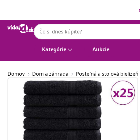
Predchádzajúce
Ďalšie
Kategórie
Aukcie
Domov
Dom a záhrada
Posteľná a stolová bielizeň