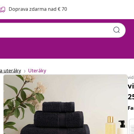
Doprava zdarma nad € 70
 a uteráky
Uteráky
vi
v
2
Fa