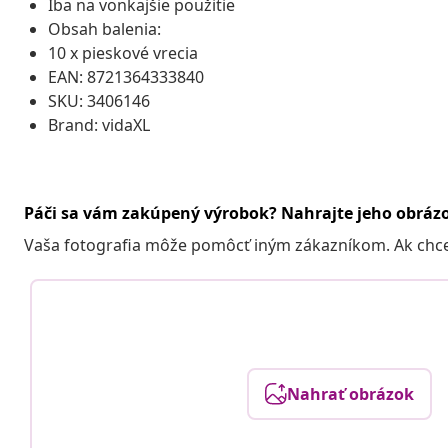
Iba na vonkajšie použitie
Obsah balenia:
10 x pieskové vrecia
EAN: 8721364333840
SKU: 3406146
Brand: vidaXL
Páči sa vám zakúpený výrobok? Nahrajte jeho obráz
Vaša fotografia môže pomôcť iným zákazníkom. Ak chcete
Nahrať obrázok