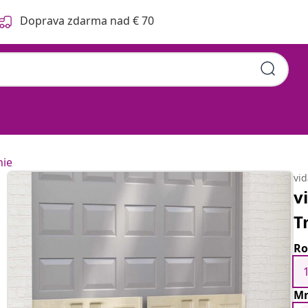
Doprava zdarma nad € 70
nie
vi
v
T
Ro
Mn