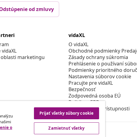
Odstúpenie od zmluvy
rtneri
vidaXL
gram
O vidaXL
e vidaXL
Obchodné podmienky Predajc
 oblasti marketingu
Zásady ochrany súkromia
Prehlásenie o používaní súbo
Podmienky prioritného doruč
Nastavenia súborov cookie
Pracujte pre vidaXL
Bezpečnosť
Zodpovedná osoba EÚ
Politikou EPR
Prehlásenie o prístupnosti
Prijať všetky súbory cookie
 analýzu
 našimi
enie o
Zamietnuť všetky