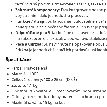
textúrovaný povrch a tmavozelenú farbu, takže sú 
Zahrnuté komponenty:
Dva integrované nosné pop
aby sa s nimi dalo jednoducho pracovať.
Funkcie / dizajn:
Sú ľahko manipulovateľné a veľmi
nedegraduje zo slnečného žiarenia. Ich tvar je pr
Odporúčané použitia:
Ideálne na staveniská, doča
na zabezpečenie prekážok alebo váhovú stabilizáciu
Péče a údržba:
Sú navrhnuté na opakované používan
údržba je jednoduchá: stačí ich potriasť a uskladni
Špecifikácie
Farba: Tmavozelená
Materiál: HDPE
Celkové rozmery: 100 x 25 cm (D x Š)
Závažie: 1,1 kg
S nosnou rukoväťou a 2 integrovanými popruhmi na
Odolný, roztrhnutiu odolný materiál s ochranou prot
Maximálna váha: 15 kg na kus