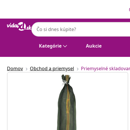
Predchádzajúce
Ďalšie
Kategórie
Aukcie
Domov
Obchod a priemysel
Priemyselné skladova