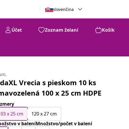
slovenčina
Účet
Zoznam želaní
Košík
daXL
idaXL Vrecia s pieskom 10 ks
mavozelená 100 x 25 cm HDPE
zmery
103 x 25 cm
120 x 27 cm
ožstvo v baleníMnožstvo/počet v balení