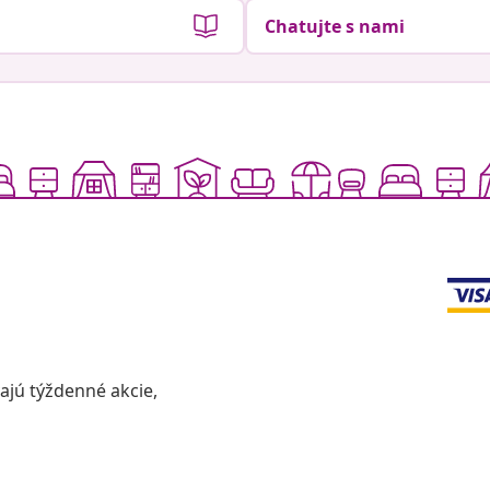
Chatujte s nami
vajú týždenné akcie,