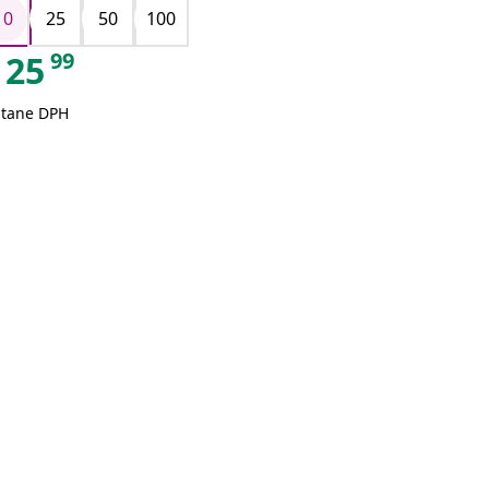
10
25
50
100
99
25
átane DPH