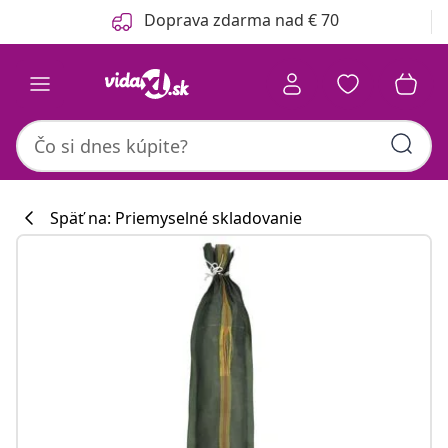
Predchádzajúce
Ďalšie
Doprava zdarma nad € 70
Späť na: Priemyselné skladovanie