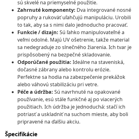
sú skvelé na priemyselné použitie.
Zahrnuté komponenty:
Dva integrované nosné
popruhy a rukoväť uľahčujú manipuláciu. Urobili
to tak, aby sa s nimi dalo jednoducho pracovať.
Funkcie / dizajn:
Sú ľahko manipulovateľné a
veľmi odolné. Majú UV ošetrenie, takže material
sa nedegraduje zo slnečného žiarenia. Ich tvar je
prispôsobený na bezpečné skladovanie.
Odporúčané použitia:
Ideálne na staveniská,
dočasné zábrany alebo kontrolu erózie.
Perfektne sa hodia na zabezpečenie prekážok
alebo váhovú stabilizáciu pri vetre.
Péče a údržba:
Sú navrhnuté na opakované
používanie, esú stále funkčné aj po viacerých
použitiach. Ich údržba je jednoduchá: stačí ich
potriasť a uskladniť na suchom mieste, aby boli
pripravené na ďalšiu akciu.
Špecifikácie