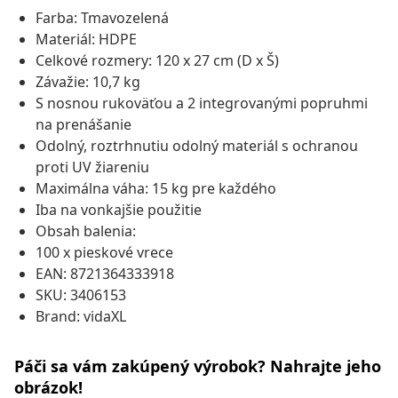
Farba: Tmavozelená
Materiál: HDPE
Celkové rozmery: 120 x 27 cm (D x Š)
Závažie: 10,7 kg
S nosnou rukoväťou a 2 integrovanými popruhmi
na prenášanie
Odolný, roztrhnutiu odolný materiál s ochranou
proti UV žiareniu
Maximálna váha: 15 kg pre každého
Iba na vonkajšie použitie
Obsah balenia:
100 x pieskové vrece
EAN: 8721364333918
SKU: 3406153
Brand: vidaXL
Páči sa vám zakúpený výrobok? Nahrajte jeho
obrázok!