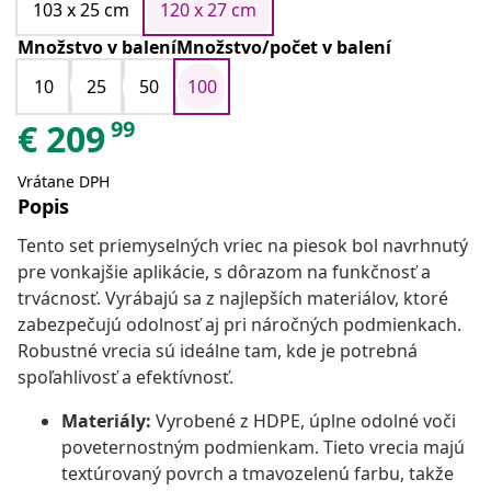
103 x 25 cm
120 x 27 cm
Množstvo v baleníMnožstvo/počet v balení
10
25
50
100
99
€
209
Vrátane DPH
Popis
Tento set priemyselných vriec na piesok bol navrhnutý
pre vonkajšie aplikácie, s dôrazom na funkčnosť a
trvácnosť. Vyrábajú sa z najlepších materiálov, ktoré
zabezpečujú odolnosť aj pri náročných podmienkach.
Robustné vrecia sú ideálne tam, kde je potrebná
spoľahlivosť a efektívnosť.
Materiály:
Vyrobené z HDPE, úplne odolné voči
poveternostným podmienkam. Tieto vrecia majú
textúrovaný povrch a tmavozelenú farbu, takže