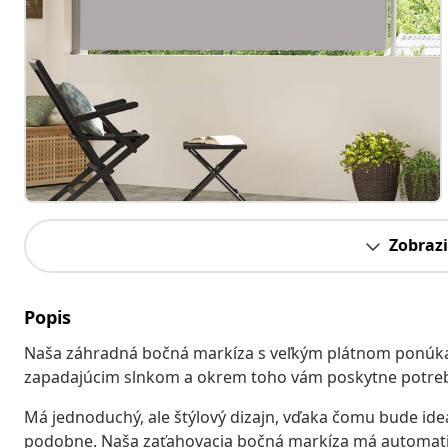
Zobrazi
Popis
Naša záhradná bočná markíza s veľkým plátnom ponúka e
zapadajúcim slnkom a okrem toho vám poskytne potre
Má jednoduchý, ale štýlový dizajn, vďaka čomu bude ide
podobne. Naša zaťahovacia bočná markíza má automatick