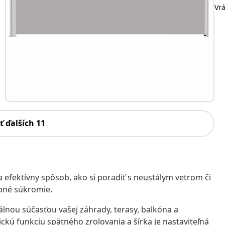
Vr
ť ďalších 11
fektívny spôsob, ako si poradiť s neustálym vetrom či
bné súkromie.
álnou súčasťou vašej záhrady, terasy, balkóna a
ú funkciu spätného zrolovania a šírka je nastaviteľná