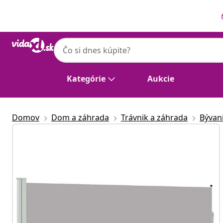
Predchádzajúce
Ďalšie
Kategórie
Aukcie
Domov
Dom a záhrada
Trávnik a záhrada
Bývan