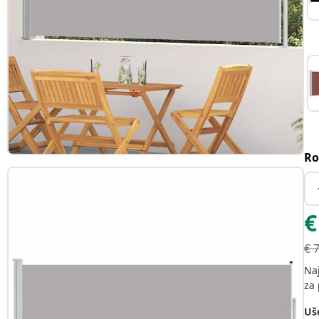
Ro
€
€
Na
za 
Uše