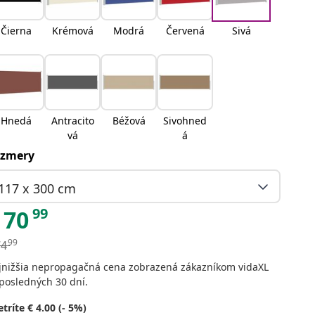
Čierna
Krémová
Modrá
Červená
Sivá
Hnedá
Antracito
Béžová
Sivohned
vá
á
zmery
117 x 300 cm
99
70
99
74
jnižšia nepropagačná cena zobrazená zákazníkom vidaXL
posledných 30 dní.
tríte € 4.00 (- 5%)