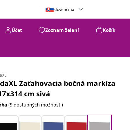
slovenčina
Účet
Zoznam želaní
Košík
daXL
idaXL Zaťahovacia bočná markíza
17x314 cm sivá
rba
(9 dostupných možností)