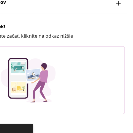
sov
ok!
 začať, kliknite na odkaz nižšie