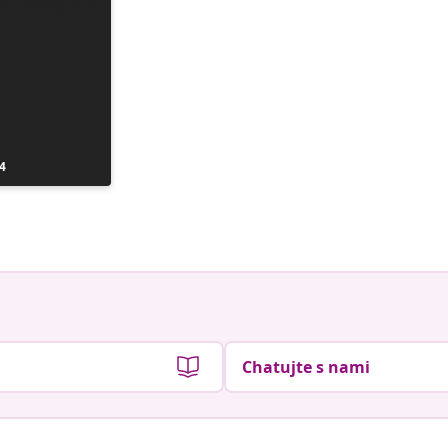
4
Chatujte s nami