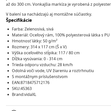
až do 300 cm. Vonkajšia markíza je vyrobená z polyesteru
V balení sa nachádzajú aj montážne súčiastky.
Špecifikácie
Farba: Zelenosivá, sivá
Materiál: Oceľový rám, 100% polyesterová látka s P
Hmotnosť látky: 50 g/m²
Rozmery: 314 x 117 cm (Š x V)
Výška oceľového stĺpika: 117 / 80 cm
Dĺžka vysúvania: 0 - 314 cm
Trieda odporu vzduchu: 28 km/h
Odolná voči vode, UV žiareniu a roztrhnutiu
S montážnym príslušenstvom
EAN:8718475712176
SKU:45363
Brand:vidaXL