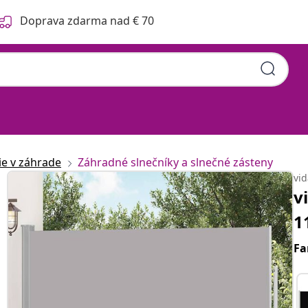
Doprava zdarma nad € 70
ie v záhrade
Záhradné slnečníky a slnečné zásteny
vi
v
1
Fa