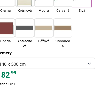
Čierna
Krémová
Modrá
Červená
Sivá
Hnedá
Antracito
Béžová
Sivohned
vá
á
zmery
140 x 500 cm
99
82
átane DPH