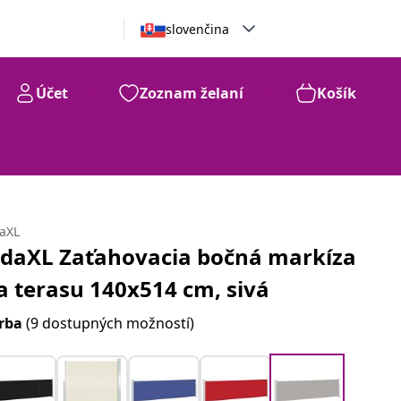
slovenčina
Účet
Zoznam želaní
Košík
daXL
idaXL Zaťahovacia bočná markíza
a terasu 140x514 cm, sivá
rba
(9 dostupných možností)