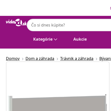
Predchádzajúce
Ďalšie
Kategórie
Aukcie
Domov
Dom a záhrada
Trávnik a záhrada
Bývan