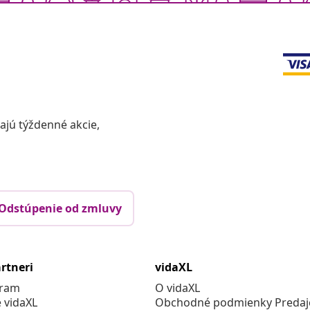
vajú týždenné akcie,
Odstúpenie od zmluvy
rtneri
vidaXL
gram
O vidaXL
e vidaXL
Obchodné podmienky Predajc