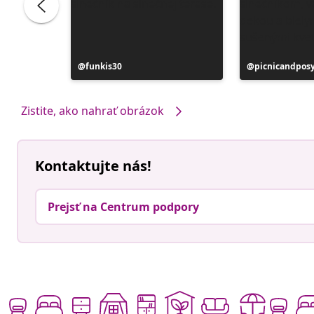
Príspevok
funkis30
Príspevok
picnicandpos
zverejnil
zverejnil
Zistite, ako nahrať obrázok
Kontaktujte nás!
Prejsť na Centrum podpory