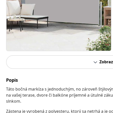
Zobraz
Popis
Táto bočná markíza s jednoduchým, no zároveň štýlový
na vašej terase, dvore či balkóne príjemné a útulné zák
slnkom.
Zástena je vyrobená z polyesteru, ktorý sa netrhá a je o