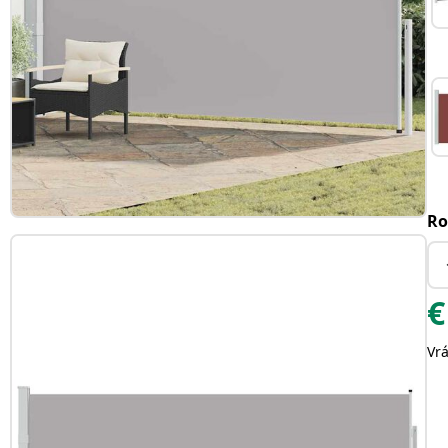
Ro
€
Vr