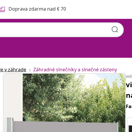
Doprava zdarma nad € 70
ie v záhrade
Záhradné slnečníky a slnečné zásteny
vi
v
n
Fa