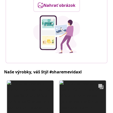
Nahrať obrázok
Naše výrobky, váš štýl #sharemevidaxl