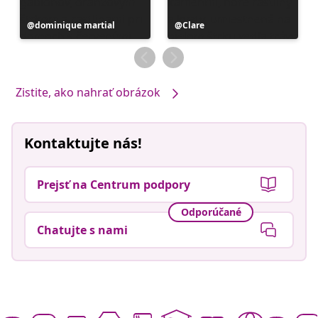
Príspevok
dominique martial
Príspevok
Clare
zverejnil
zverejnil
Zistite, ako nahrať obrázok
Kontaktujte nás!
Prejsť na Centrum podpory
Odporúčané
Chatujte s nami