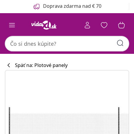
Predchádzajúce
Ďalšie
Doprava zdarma nad € 70
Späť na: Plotové panely