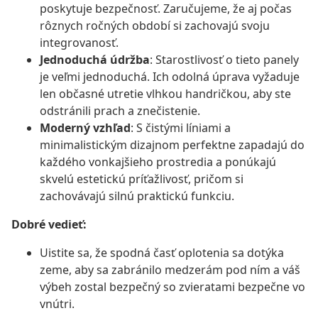
poskytuje bezpečnosť. Zaručujeme, že aj počas
rôznych ročných období si zachovajú svoju
integrovanosť.
Jednoduchá údržba
: Starostlivosť o tieto panely
je veľmi jednoduchá. Ich odolná úprava vyžaduje
len občasné utretie vlhkou handričkou, aby ste
odstránili prach a znečistenie.
Moderný vzhľad
: S čistými líniami a
minimalistickým dizajnom perfektne zapadajú do
každého vonkajšieho prostredia a ponúkajú
skvelú estetickú príťažlivosť, pričom si
zachovávajú silnú praktickú funkciu.
Dobré vedieť:
Uistite sa, že spodná časť oplotenia sa dotýka
zeme, aby sa zabránilo medzerám pod ním a váš
výbeh zostal bezpečný so zvieratami bezpečne vo
vnútri.