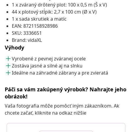
1 x zváraný drôtený plot: 100 x 0,5 m (Š x V)
44 x plotový stĺpik: 2,7 x 100 cm (Ø x V)
1 x sada skrutiek a matíc
EAN: 8721158928986
SKU: 3336651
Brand: vidaXL
Výhody
Vyrobené z pevnej zváranej ocele
Zostáva jasné a silné aj na slnku
Ideálne na záhradné zábrany a pre zvieratá
Páči sa vám zakúpený výrobok? Nahrajte jeho
obrázok!
Vaša fotografia môže pomôcť iným zákazníkom. Ak
chcete začať, kliknite na odkaz nižšie