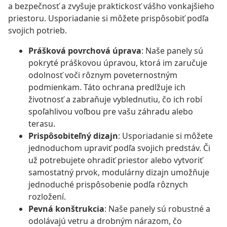
a bezpečnosť a zvyšuje praktickosť vášho vonkajšieho
priestoru. Usporiadanie si môžete prispôsobiť podľa
svojich potrieb.
Prášková povrchová úprava
: Naše panely sú
pokryté práškovou úpravou, ktorá im zaručuje
odolnosť voči rôznym poveternostným
podmienkam. Táto ochrana predlžuje ich
životnosť a zabraňuje vyblednutiu, čo ich robí
spoľahlivou voľbou pre vašu záhradu alebo
terasu.
Prispôsobiteľný dizajn
: Usporiadanie si môžete
jednoduchom upraviť podľa svojich predstáv. Či
už potrebujete ohradiť priestor alebo vytvoriť
samostatný prvok, modulárny dizajn umožňuje
jednoduché prispôsobenie podľa rôznych
rozložení.
Pevná konštrukcia
: Naše panely sú robustné a
odolávajú vetru a drobným nárazom, čo