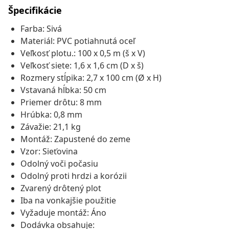
Špecifikácie
Farba: Sivá
Materiál: PVC potiahnutá oceľ
Veľkosť plotu.: 100 x 0,5 m (š x V)
Veľkosť siete: 1,6 x 1,6 cm (D x š)
Rozmery stĺpika: 2,7 x 100 cm (Ø x H)
Vstavaná hĺbka: 50 cm
Priemer drôtu: 8 mm
Hrúbka: 0,8 mm
Závažie: 21,1 kg
Montáž: Zapustené do zeme
Vzor: Sieťovina
Odolný voči počasiu
Odolný proti hrdzi a korózii
Zvarený drôtený plot
Iba na vonkajšie použitie
Vyžaduje montáž: Áno
Dodávka obsahuje: