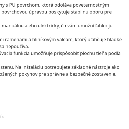
iny s PU povrchom, ktorá odoláva poveternostným
 povrchovou úpravou poskytuje stabilnú oporu pre
manuálne alebo elektricky, čo vám umožní ľahko ju
i ramenami a hliníkovým valcom, ktorý uľahčuje hladké
 sa nepoužíva.
úvacia funkcia umožňuje prispôsobiť plochu tieňa podľa
stenu. Na inštaláciu potrebujete základné nástroje ako
riložených pokynov pre správne a bezpečné zostavenie.
ík