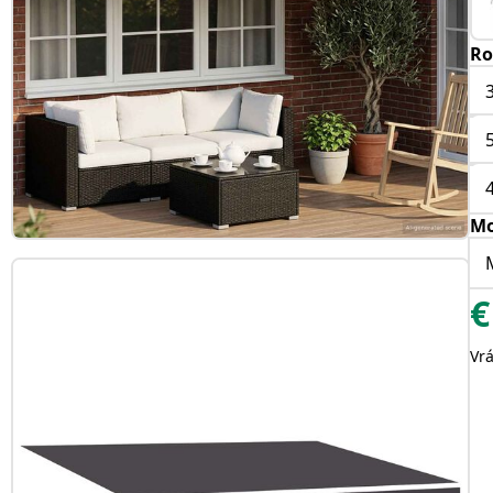
Ro
Mo
€
Vr