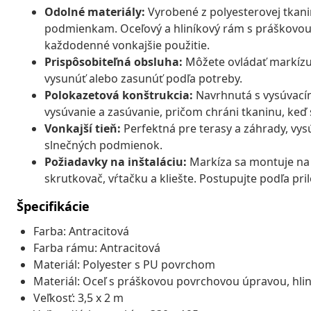
Odolné materiály:
Vyrobené z polyesterovej tkan
podmienkam. Oceľový a hliníkový rám s práškovou
každodenné vonkajšie použitie.
Prispôsobiteľná obsluha:
Môžete ovládať markízu 
vysunúť alebo zasunúť podľa potreby.
Polokazetová konštrukcia:
Navrhnutá s vysúvacím
vysúvanie a zasúvanie, pričom chráni tkaninu, keď
Vonkajší tieň:
Perfektná pre terasy a záhrady, vys
slnečných podmienok.
Požiadavky na inštaláciu:
Markíza sa montuje na 
skrutkovač, vŕtačku a kliešte. Postupujte podľa p
Špecifikácie
Farba: Antracitová
Farba rámu: Antracitová
Materiál: Polyester s PU povrchom
Materiál: Oceľ s práškovou povrchovou úpravou, hlin
Veľkosť: 3,5 x 2 m