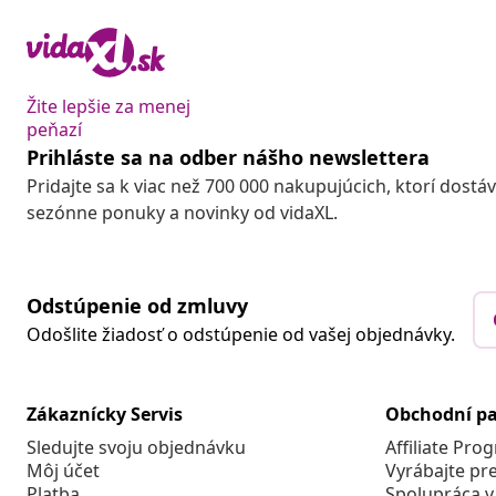
Žite lepšie za menej
peňazí
Prihláste sa na odber nášho newslettera
Pridajte sa k viac než 700 000 nakupujúcich, ktorí dostá
sezónne ponuky a novinky od vidaXL.
Odstúpenie od zmluvy
Odošlite žiadosť o odstúpenie od vašej objednávky.
Zákaznícky Servis
Obchodní pa
Sledujte svoju objednávku
Affiliate Pro
Môj účet
Vyrábajte pr
Platba
Spolupráca v