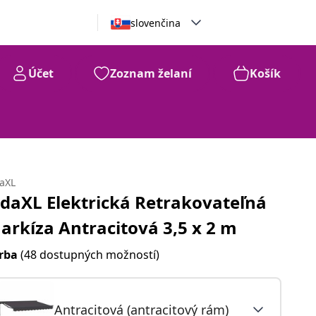
slovenčina
Účet
Zoznam želaní
Košík
daXL
idaXL Elektrická Retrakovateľná
arkíza Antracitová 3,5 x 2 m
rba
(48 dostupných možností)
Antracitová (antracitový rám)