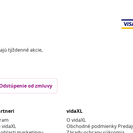
vajú týždenné akcie,
Odstúpenie od zmluvy
rtneri
vidaXL
gram
O vidaXL
e vidaXL
Obchodné podmienky Predajc
 oblasti marketingu
Zásady ochrany súkromia