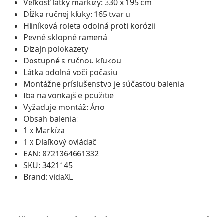
Veľkosť látky markízy: 330 x 195 cm
Dĺžka ručnej kľuky: 165 tvar u
Hliníková roleta odolná proti korózii
Pevné sklopné ramená
Dizajn polokazety
Dostupné s ručnou kľukou
Látka odolná voči počasiu
Montážne príslušenstvo je súčasťou balenia
Iba na vonkajšie použitie
Vyžaduje montáž: Áno
Obsah balenia:
1 x Markíza
1 x Diaľkový ovládač
EAN: 8721364661332
SKU: 3421145
Brand: vidaXL