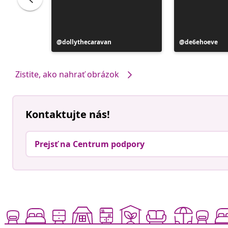
bolya
Príspevok
dollythecaravan
Príspevok
de6ehoeve
zverejnil
zverejnil
Zistite, ako nahrať obrázok
Kontaktujte nás!
Prejsť na Centrum podpory