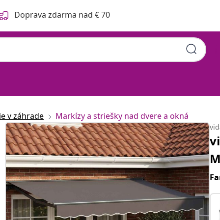
Doprava zdarma nad € 70
ie v záhrade
Markízy a striešky nad dvere a okná
vi
v
M
Fa