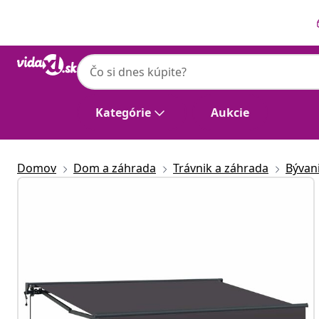
Predchádzajúce
Ďalšie
Kategórie
Aukcie
Domov
Dom a záhrada
Trávnik a záhrada
Bývan