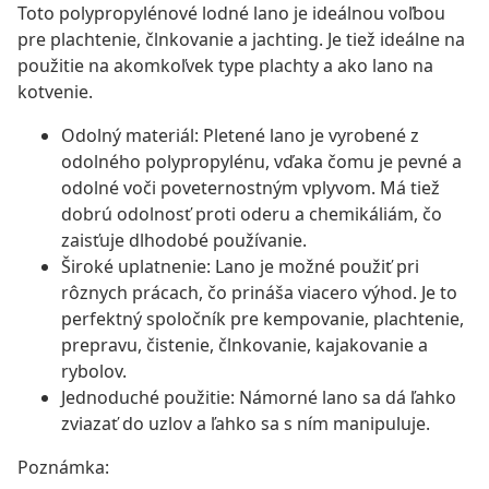
Toto polypropylénové lodné lano je ideálnou voľbou
pre plachtenie, člnkovanie a jachting. Je tiež ideálne na
použitie na akomkoľvek type plachty a ako lano na
kotvenie.
Odolný materiál: Pletené lano je vyrobené z
odolného polypropylénu, vďaka čomu je pevné a
odolné voči poveternostným vplyvom. Má tiež
dobrú odolnosť proti oderu a chemikáliám, čo
zaisťuje dlhodobé používanie.
Široké uplatnenie: Lano je možné použiť pri
rôznych prácach, čo prináša viacero výhod. Je to
perfektný spoločník pre kempovanie, plachtenie,
prepravu, čistenie, člnkovanie, kajakovanie a
rybolov.
Jednoduché použitie: Námorné lano sa dá ľahko
zviazať do uzlov a ľahko sa s ním manipuluje.
Poznámka: