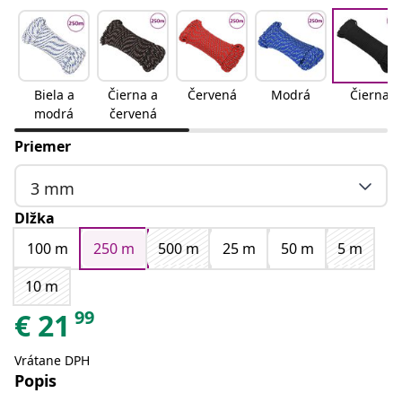
Biela a
Čierna a
Červená
Modrá
Čierna
modrá
červená
Priemer
3 mm
Dlžka
100 m
250 m
500 m
25 m
50 m
5 m
10 m
99
€
21
Vrátane DPH
Popis