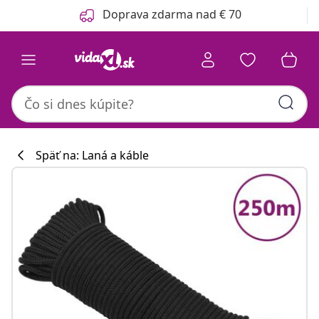
Predchádzajúce
Ďalšie
Doprava zdarma nad € 70
Späť na: Laná a káble