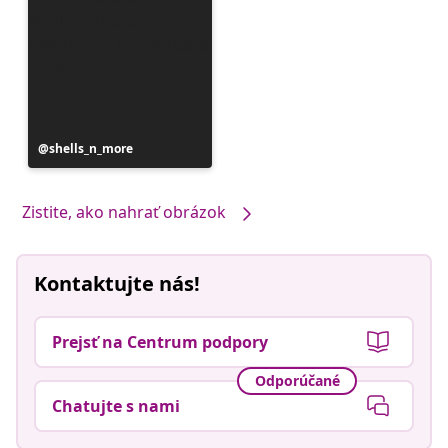
Príspevok
shells_n_more
zverejnil
Zistite, ako nahrať obrázok
Kontaktujte nás!
Prejsť na Centrum podpory
Odporúčané
Chatujte s nami