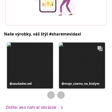
Naše výrobky, váš štýl #sharemevidaxl
Príspevok
saudades.wd
Príspevok
moje_czarno_na_bialym
zverejnil
zverejnil
Zistite, ako nahrať obrázok