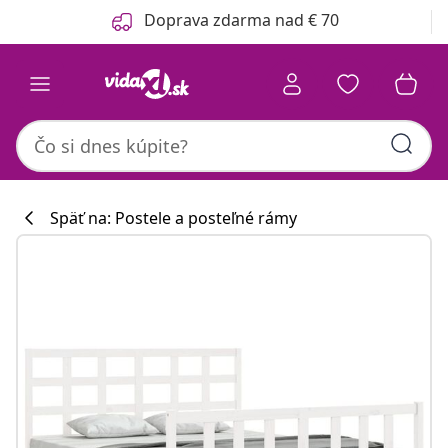
Predchádzajúce
Ďalšie
Doprava zdarma nad € 70
Späť na: Postele a posteľné rámy