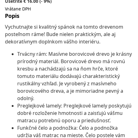
Ušetríte € 16.00 (- 9%)
Vrátane DPH
Popis
Vychutnajte si kvalitný spánok na tomto drevenom
posteľnom ráme! Bude nielen praktickým, ale aj
dekoratívnym doplnkom vášho interiéru.
Trvácny rám: Masívne borovicové drevo je krásny
prírodný materiál. Borovicové drevo má rovnú
kresbu a nachádzajú sa na ňom hrče, ktoré
tomuto materiálu dodávajú charakteristický
rustikálny vzhľad. Je vyrobený z masívneho
borovicového dreva, a je mimoriadne pevný a
odolný.
Preglejkové lamely: Preglejkové lamely poskytujú
dobré rozloženie hmotnosti a zaisťujú vášmu
matracu potrebnú oporu a priedušnosť.
Funkčné čelo a podnožka: Čelo a podnožka
udržia váš matrac na mieste. Čelo postele vám