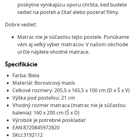
poskytne vynikajúcu oporu chrbta, keď budete
sedieť na posteli a čítať alebo pozerať filmy.
Dobre vedieť:
Matrac nie je súčasťou tejto postele. Ponúkame
vám aj veľký výber matracov. V našom obchode
určte nájdete vhodné matrace.
Špecifikácie
Farba: Biela
Materiál: Borovicový masív
Celkové rozmery: 205,5 x 165,5 x 100 cm (D x Š x V)
Výška pod posteľou: 21 cm
Vhodný rozmer matraca (matrac nie je súčasťou
balenia): 160 x 200 cm (Š x D)
Výrobok je potrebné poskladať
EAN:8720845972820
SKU:3192112