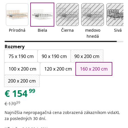
Prírodná
Biela
Čierna
medovo
Sivá
hnedá
Rozmery
75 x 190 cm
90 x 190 cm
90 x 200 cm
100 x 200 cm
120 x 200 cm
160 x 200 cm
200 x 200 cm
99
€
154
99
€
170
Najnižšia nepropagačná cena zobrazená zákazníkom vidaXL
za posledných 30 dní.