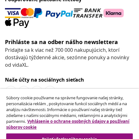
Prihláste sa na odber nášho newslettera
Pridajte sa k viac než 700 000 nakupujúcich, ktorí
dostávajú týždenné akcie, sezónne ponuky a novinky
od vidaXL.
Naše účty na sociálnych sieťach
Súbory cookie používame na správne fungovanie našej stránky,
personalizácia reklám , poskytovanie funkcií sociálnych médií a na
Odstúpenie od zmluvy
analýzu návštevnosti. Informácie o používaní našej stránky tiež
zdieľame s našimi sociálnymi médiami, reklamnými a analytickými
Odošlite žiadosť o odstúpenie od vašej objednávky.
partnermi.
Vyhlásenie o ochrane osobných údajov a používaní
súborov cookie
Odstúpenie od zmluvy