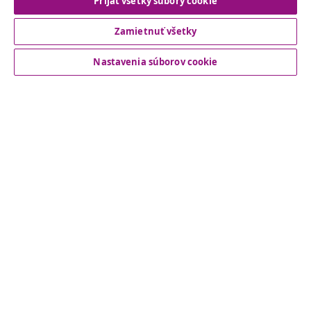
Prijať všetky súbory cookie
Zamietnuť všetky
Zákaznícky Servis
Nastavenia súborov cookie
Obchodní partneri
vidaXL
Nájdite viac
© 2008-2026 vidaXL www.vidaxl.sk je webová stránka vidaXL
Marketplace Europe B.V.