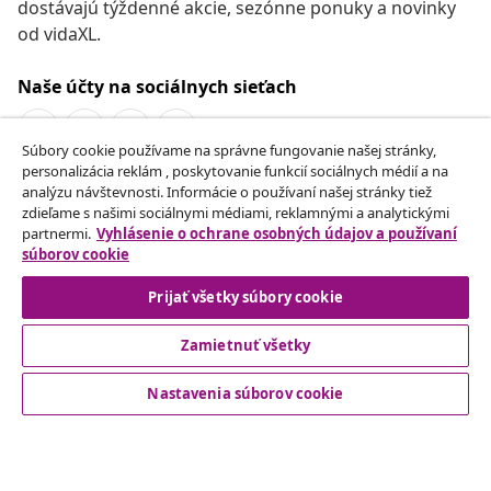
dostávajú týždenné akcie, sezónne ponuky a novinky
od vidaXL.
Naše účty na sociálnych sieťach
Súbory cookie používame na správne fungovanie našej stránky,
personalizácia reklám , poskytovanie funkcií sociálnych médií a na
Odstúpenie od zmluvy
analýzu návštevnosti. Informácie o používaní našej stránky tiež
zdieľame s našimi sociálnymi médiami, reklamnými a analytickými
Odošlite žiadosť o odstúpenie od vašej objednávky.
partnermi.
Vyhlásenie o ochrane osobných údajov a používaní
súborov cookie
Odstúpenie od zmluvy
Prijať všetky súbory cookie
Zamietnuť všetky
Zákaznícky Servis
Nastavenia súborov cookie
Obchodní partneri