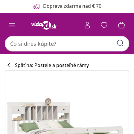
Predchádzajúce
Ďalšie
Doprava zdarma nad € 70
Späť na: Postele a posteľné rámy