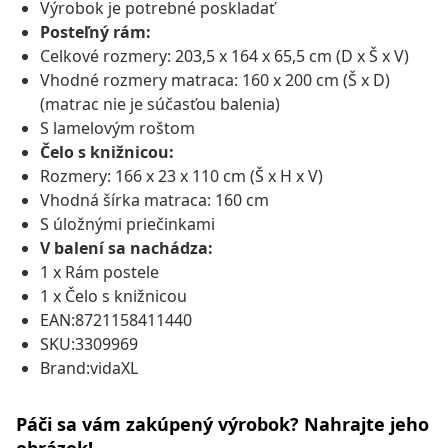
Výrobok je potrebné poskladať
Posteľný rám:
Celkové rozmery: 203,5 x 164 x 65,5 cm (D x Š x V)
Vhodné rozmery matraca: 160 x 200 cm (Š x D)
(matrac nie je súčasťou balenia)
S lamelovým roštom
Čelo s knižnicou:
Rozmery: 166 x 23 x 110 cm (Š x H x V)
Vhodná šírka matraca: 160 cm
S úložnými priečinkami
V balení sa nachádza:
1 x Rám postele
1 x Čelo s knižnicou
EAN:8721158411440
SKU:3309969
Brand:vidaXL
Páči sa vám zakúpený výrobok? Nahrajte jeho