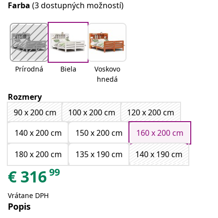
Farba
(3 dostupných možností)
Prírodná
Biela
Voskovo
hnedá
Rozmery
90 x 200 cm
100 x 200 cm
120 x 200 cm
140 x 200 cm
150 x 200 cm
160 x 200 cm
180 x 200 cm
135 x 190 cm
140 x 190 cm
99
€
316
Vrátane DPH
Popis