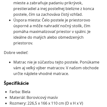
mieste a zabraňuje padaniu prikrývok,
prestieradiel a inej posteľnej bielizne z konca
postele, čím sa zachováva čistý vzhľad.
Úspora miesta: Čelo postele je priestorovo
úsporné a môže nahradiť nočný stolík, čím
pomáha maximalizovať priestor v spálni. Je
ideálne do malých alebo obmedzených
priestorov.
Dobre vedieť:
Matrac nie je súčasťou tejto postele. Ponúkame
vám aj veľký výber matracov. V našom obchode
určte nájdete vhodné matrace.
Špecifikácie
Farba: Biela
Materiál: Borovicový masív
Rozmery: 226,5 x 166 x 110 cm (D x H x V)