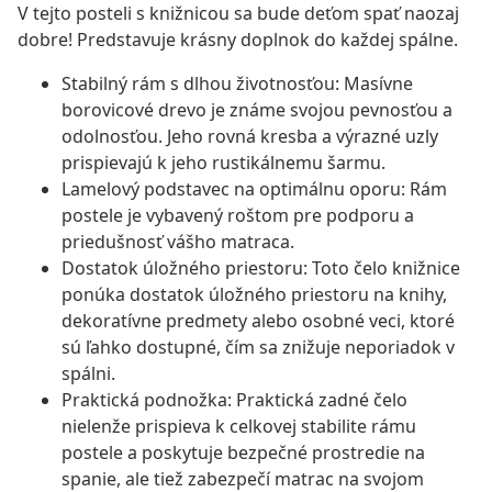
V tejto posteli s knižnicou sa bude deťom spať naozaj
dobre! Predstavuje krásny doplnok do každej spálne.
Stabilný rám s dlhou životnosťou: Masívne
borovicové drevo je známe svojou pevnosťou a
odolnosťou. Jeho rovná kresba a výrazné uzly
prispievajú k jeho rustikálnemu šarmu.
Lamelový podstavec na optimálnu oporu: Rám
postele je vybavený roštom pre podporu a
priedušnosť vášho matraca.
Dostatok úložného priestoru: Toto čelo knižnice
ponúka dostatok úložného priestoru na knihy,
dekoratívne predmety alebo osobné veci, ktoré
sú ľahko dostupné, čím sa znižuje neporiadok v
spálni.
Praktická podnožka: Praktická zadné čelo
nielenže prispieva k celkovej stabilite rámu
postele a poskytuje bezpečné prostredie na
spanie, ale tiež zabezpečí matrac na svojom